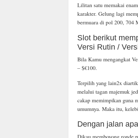
Lilitan satu memakai ena
karakter. Gelung lagi memp
bermuara di pol 200, 704
Slot berikut mem
Versi Rutin / Ve
Bila Kamu mengangkat Vers
– $€100.
Terpilih yang lain2x diart
melalui tagan majemuk jeda
cakap memimpikan guna me
umumnya. Maka itu, kelebi
Dengan jalan ap
Dikau memboyong ronde pro