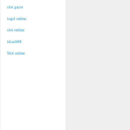
slot gacor
togel online
slot online
idcash88
Slot online