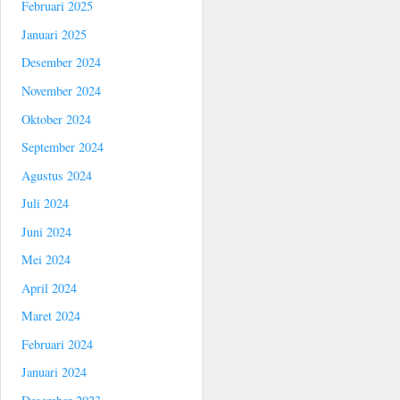
Februari 2025
Januari 2025
Desember 2024
November 2024
Oktober 2024
September 2024
Agustus 2024
Juli 2024
Juni 2024
Mei 2024
April 2024
Maret 2024
Februari 2024
Januari 2024