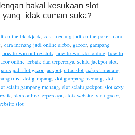
engan bakal kesukaan slot
 yang tidak cuman suka?
i online blackjack
,
cara menang judi online poker
,
cara
e
,
cara menang judi online sicbo
,
gacoer
,
gampang
,
how to win online slots
,
how to win slot online
,
how to
gacor online terbaik dan terpercaya
,
selalu jackpot slot
,
,
situs judi slot gacor jackpot
,
situs slot jackpot menang
nang trus
,
slot gampang
,
slot gampang menang
,
slot
lot selalu gampang menang
,
slot selalu jackpot
,
slot sexy
,
erbaik
,
slots online terpercaya
,
slots website
,
slott gacor
,
ebsite slot