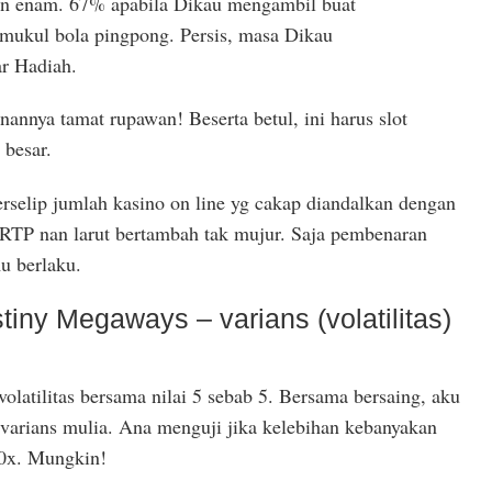
han enam. 67% apabila Dikau mengambil buat
mukul bola pingpong. Persis, masa Dikau
r Hadiah.
nnya tamat rupawan! Beserta betul, ini harus slot
 besar.
rselip jumlah kasino on line yg cakap diandalkan dengan
RTP nan larut bertambah tak mujur. Saja pembenaran
u berlaku.
iny Megaways – varians (volatilitas)
latilitas bersama nilai 5 sebab 5. Bersama bersaing, aku
 varians mulia. Ana menguji jika kelebihan kebanyakan
00x. Mungkin!