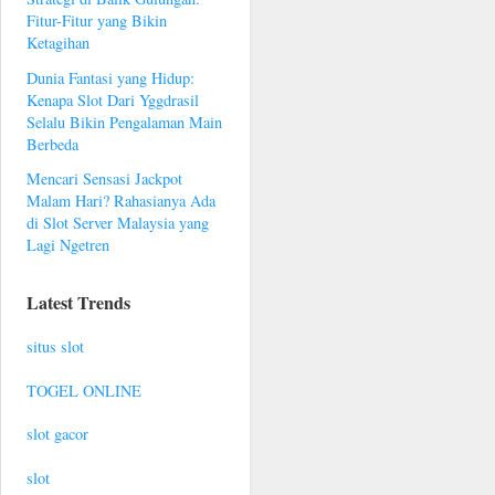
Fitur-Fitur yang Bikin
Ketagihan
Dunia Fantasi yang Hidup:
Kenapa Slot Dari Yggdrasil
Selalu Bikin Pengalaman Main
Berbeda
Mencari Sensasi Jackpot
Malam Hari? Rahasianya Ada
di Slot Server Malaysia yang
Lagi Ngetren
Latest Trends
situs slot
TOGEL ONLINE
slot gacor
slot