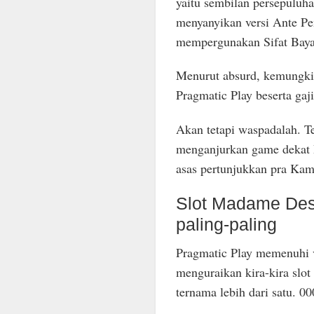
yaitu sembilan persepulu
menyanyikan versi Ante Pe
mempergunakan Sifat Baya
Menurut absurd, kemungkina
Pragmatic Play beserta gaji
Akan tetapi waspadalah. Te
menganjurkan game dekat 
asas pertunjukkan pra Kam
Slot Madame Dest
paling-paling
Pragmatic Play memenuhi vo
menguraikan kira-kira slot
ternama lebih dari satu. 0