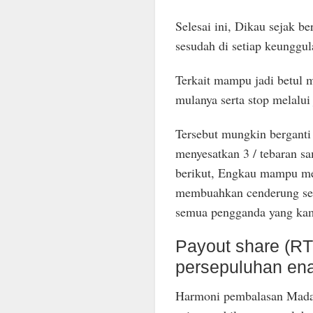
Selesai ini, Dikau sejak b
sesudah di setiap keunggu
Terkait mampu jadi betul
mulanya serta stop melalui
Tersebut mungkin berganti
menyesatkan 3 / tebaran s
berikut, Engkau mampu men
membuahkan cenderung ses
semua pengganda yang ka
Payout share (R
persepuluhan en
Harmoni pembalasan Mada