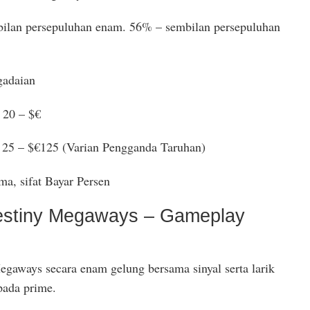
bilan persepuluhan enam. 56% – sembilan persepuluhan
gadaian
 20 – $€
. 25 – $€125 (Varian Pengganda Taruhan)
ma, sifat Bayar Persen
estiny Megaways – Gameplay
egaways secara enam gelung bersama sinyal serta larik
pada prime.