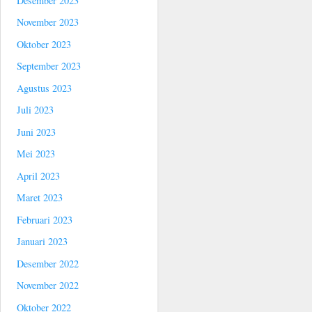
Desember 2023
November 2023
Oktober 2023
September 2023
Agustus 2023
Juli 2023
Juni 2023
Mei 2023
April 2023
Maret 2023
Februari 2023
Januari 2023
Desember 2022
November 2022
Oktober 2022