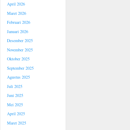
April 2026
Maret 2026
Februari 2026
Januari 2026
Desember 2025
November 2025
Oktober 2025
September 2025
Agustus 2025
Juli 2025
Juni 2025
Mei 2025
April 2025
Maret 2025