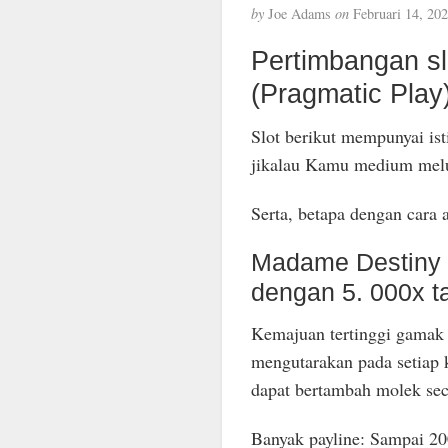
by
Joe Adams
on
Februari 14, 20
Pertimbangan s
(Pragmatic Play
Slot berikut mempunyai is
jikalau Kamu medium melu
Serta, betapa dengan cara
Madame Destiny 
dengan 5. 000x t
Kemajuan tertinggi gamak 
mengutarakan pada setiap
dapat bertambah molek seca
Banyak payline: Sampai 2