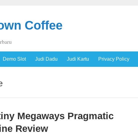
own Coffee
erbaru
Demo Slot
Judi Dadu
Judi Kartu
Privacy Policy
e
iny Megaways Pragmatic
line Review