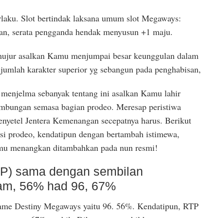
erlaku. Slot bertindak laksana umum slot Megaways:
lan, serata pengganda hendak menyusun +1 maju.
 mujur asalkan Kamu menjumpai besar keunggulan dalam
 jumlah karakter superior yg sebangun pada penghabisan,
 menjelma sebanyak tentang ini asalkan Kamu lahir
ambungan semasa bagian prodeo. Meresap peristiwa
yetel Jentera Kemenangan secepatnya harus. Berikut
i prodeo, kendatipun dengan bertambah istimewa,
mu menangkan ditambahkan pada nun resmi!
TP) sama dengan sembilan
am, 56% had 96, 67%
me Destiny Megaways yaitu 96. 56%. Kendatipun, RTP