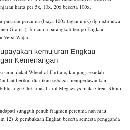
njaran harta per 5x, 10x, 20x beserta 100x.
 pusaran percuma (biaya 100x tagan unik) dgn istimewa
men Gratis”). Ini cuma barangkali tempo Engkau
 Versi Wajar.
 upayakan kemujuran Engkau
ingan Kemenangan
isaran dekat Wheel of Fortune, kunjung sesudah
anfaat berikut diartikan sebagai memperlawankan
ilitas dgn Christmas Carol Megaways maka Great Rhino
ndapati sungguh penuh fragmen percuma nan mau
m 12) & pembukaan Engkau beserta semesta pengganda