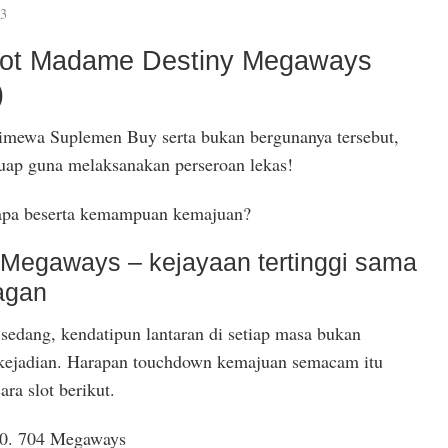
23
lot Madame Destiny Megaways
)
timewa Suplemen Buy serta bukan bergunanya tersebut,
ap guna melaksanakan perseroan lekas!
 apa beserta kemampuan kemajuan?
Megaways – kejayaan tertinggi sama
agan
sedang, kendatipun lantaran di setiap masa bukan
 kejadian. Harapan touchdown kemajuan semacam itu
ra slot berikut.
00. 704 Megaways