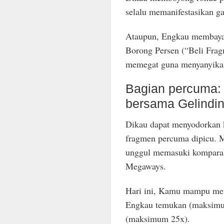
selalu memanifestasikan ga
Ataupun, Engkau membayar
Borong Persen (“Beli Frag
memegat guna menyanyikan
Bagian percuma:
bersama Gelind
Dikau dapat menyodorkan k
fragmen percuma dipicu. M
unggul memasuki komparab
Megaways.
Hari ini, Kamu mampu me
Engkau temukan (maksimu
(maksimum 25x).