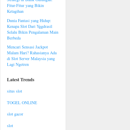
Fitur-Fitur yang Bikin
Ketagihan
Dunia Fantasi yang Hidup:
Kenapa Slot Dari Yggdrasil
Selalu Bikin Pengalaman Main
Berbeda
Mencari Sensasi Jackpot
Malam Hari? Rahasianya Ada
di Slot Server Malaysia yang
Lagi Ngetren
Latest Trends
situs slot
TOGEL ONLINE
slot gacor
slot