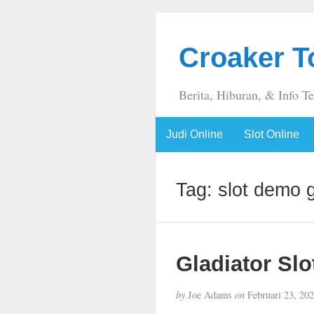
Croaker T
Berita, Hiburan, & Info T
Judi Online
Slot Online
Tag:
slot demo 
Gladiator Sl
by
Joe Adams
on
Februari 23, 20