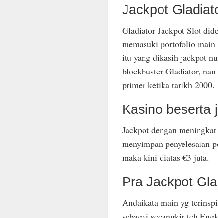
Jackpot Gladiat
Gladiator Jackpot Slot did
memasuki portofolio main P
itu yang dikasih jackpot nu
blockbuster Gladiator, nan 
primer ketika tarikh 2000.
Kasino beserta 
Jackpot dengan meningkat 
menyimpan penyelesaian pe
maka kini diatas €3 juta.
Pra Jackpot Gla
Andaikata main yg terinspi
sebagai secangkir teh Eng