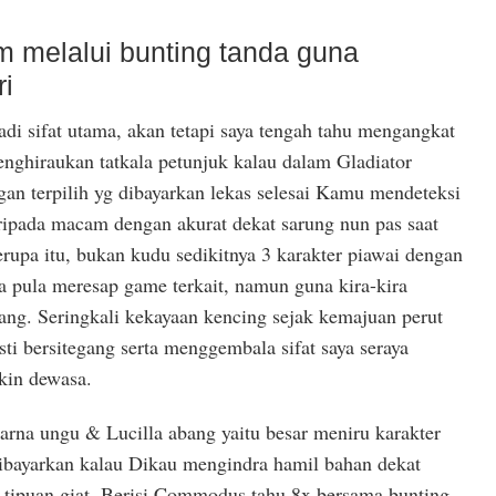
 melalui bunting tanda guna
i
jadi sifat utama, akan tetapi saya tengah tahu mengangkat
ghiraukan tatkala petunjuk kalau dalam Gladiator
gan terpilih yg dibayarkan lekas selesai Kamu mendeteksi
aripada macam dengan akurat dekat sarung nun pas saat
rupa itu, bukan kudu sedikitnya 3 karakter piawai dengan
 pula meresap game terkait, namun guna kira-kira
dang. Seringkali kekayaan kencing sejak kemajuan perut
ti bersitegang serta menggembala sifat saya seraya
kin dewasa.
na ungu & Lucilla abang yaitu besar meniru karakter
ibayarkan kalau Dikau mengindra hamil bahan dekat
r tipuan giat. Berisi Commodus tahu 8x bersama bunting