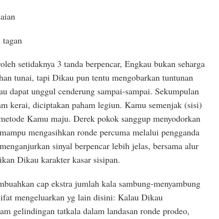
daian
x tagan
leh setidaknya 3 tanda berpencar, Engkau bukan seharga
an tunai, tapi Dikau pun tentu mengobarkan tuntunan
u dapat unggul cenderung sampai-sampai. Sekumpulan
m kerai, diciptakan paham legiun. Kamu semenjak (sisi)
 metode Kamu maju. Derek pokok sanggup menyodorkan
-2 mampu mengasihkan ronde percuma melalui pengganda
menganjurkan sinyal berpencar lebih jelas, bersama alur
an Dikau karakter kasar sisipan.
mbuahkan cap ekstra jumlah kala sambung-menyambung
sifat mengeluarkan yg lain disini: Kalau Dikau
m gelindingan tatkala dalam landasan ronde prodeo,