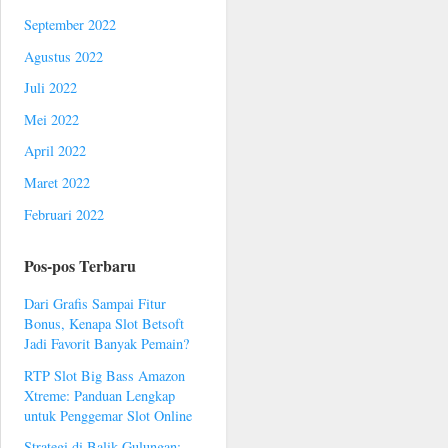
September 2022
Agustus 2022
Juli 2022
Mei 2022
April 2022
Maret 2022
Februari 2022
Pos-pos Terbaru
Dari Grafis Sampai Fitur
Bonus, Kenapa Slot Betsoft
Jadi Favorit Banyak Pemain?
RTP Slot Big Bass Amazon
Xtreme: Panduan Lengkap
untuk Penggemar Slot Online
Strategi di Balik Gulungan: