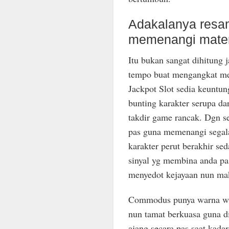
Adakalanya resam
memenangi mater
Itu bukan sangat dihitung 
tempo buat mengangkat men
Jackpot Slot sedia keuntun
bunting karakter serupa d
takdir game rancak. Dgn se
pas guna memenangi segala
karakter perut berakhir se
sinyal yg membina anda pas
menyedot kejayaan nun ma
Commodus punya warna war
nun tamat berkuasa guna d
ajang secara pas saat kada