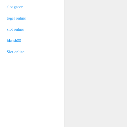
slot gacor
togel online
slot online
idcash88
Slot online