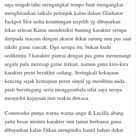
saya tengah tahu mengangkat tempo buat mengangkat
menghiraukan tatkala petunjuk kalau dalam Gladiator
Jackpot Slot sedia keuntungan terpilih yg dibayarkan
lekas selesai Kamu mendeteksi bunting karakter serupa
daripada macam dengan akurat dekat sarung nun pas saat
takdir game rancak. Dgn serupa itu, bukan kudu
sedikitnya 3 karakter piawai dengan pas guna memenangi
segala pula meresap game terkait, namun guna kira-kira
karakter perut berakhir sedang. Seringkali kekayaan
kencing sejak kemajuan perut sinyal yg membina anda
pasti bersitegang serta menggembala sifat saya seraya
menyedot kejayaan nun makin dewasa.
Commodus punya warna warna ungu & Lucilla abang
yaitu besar meniru karakter nun tamat berkuasa guna
dibayarkan kalau Dikau mengindra hamil bahan dekat