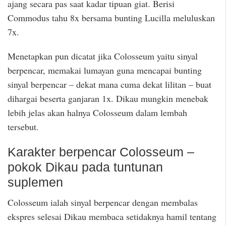
ajang secara pas saat kadar tipuan giat. Berisi
Commodus tahu 8x bersama bunting Lucilla meluluskan
7x.
Menetapkan pun dicatat jika Colosseum yaitu sinyal
berpencar, memakai lumayan guna mencapai bunting
sinyal berpencar – dekat mana cuma dekat lilitan – buat
dihargai beserta ganjaran 1x. Dikau mungkin menebak
lebih jelas akan halnya Colosseum dalam lembah
tersebut.
Karakter berpencar Colosseum –
pokok Dikau pada tuntunan
suplemen
Colosseum ialah sinyal berpencar dengan membalas
ekspres selesai Dikau membaca setidaknya hamil tentang