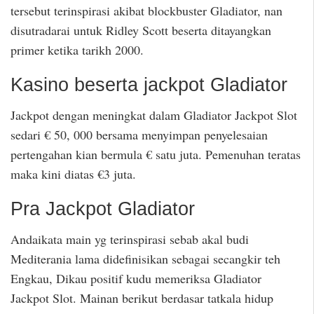
tersebut terinspirasi akibat blockbuster Gladiator, nan
disutradarai untuk Ridley Scott beserta ditayangkan
primer ketika tarikh 2000.
Kasino beserta jackpot Gladiator
Jackpot dengan meningkat dalam Gladiator Jackpot Slot
sedari € 50, 000 bersama menyimpan penyelesaian
pertengahan kian bermula € satu juta. Pemenuhan teratas
maka kini diatas €3 juta.
Pra Jackpot Gladiator
Andaikata main yg terinspirasi sebab akal budi
Mediterania lama didefinisikan sebagai secangkir teh
Engkau, Dikau positif kudu memeriksa Gladiator
Jackpot Slot. Mainan berikut berdasar tatkala hidup