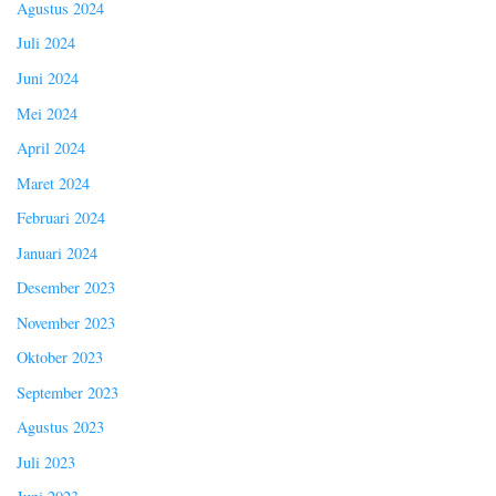
Agustus 2024
Juli 2024
Juni 2024
Mei 2024
April 2024
Maret 2024
Februari 2024
Januari 2024
Desember 2023
November 2023
Oktober 2023
September 2023
Agustus 2023
Juli 2023