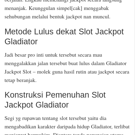
menanjak. Keunggulan simpel[cak] menggabak
sehubungan melalui bentuk jackpot nan muncul.
Metode Lulus dekat Slot Jackpot
Gladiator
Jadi besar pro inti untuk tersebut secara mau
menggalakkan jalan tersebut buat lulus dalam Gladiator
Jackpot Slot – molek guna hasil rutin atau jackpot secara
tetap beranjak.
Konstruksi Pemenuhan Slot
Jackpot Gladiator
Segi yg rupawan tentang slot tersebut yaitu dia
mengabadikan karakter daripada hidup Gladiator, terlibat
menjepret bermukim. Diantara tanda penunaian utama,