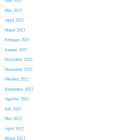
Juni 2023
Mei 2023
April 2023
Maret 2023
Februari 2023
Januari 2023
Desember 2022
November 2022
Oktober 2022
September 2022
Agustus 2022
Juli 2022
Mei 2022
April 2022
Maret 2022