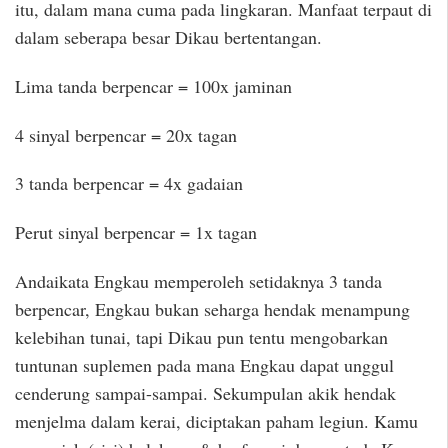
itu, dalam mana cuma pada lingkaran. Manfaat terpaut di
dalam seberapa besar Dikau bertentangan.
Lima tanda berpencar = 100x jaminan
4 sinyal berpencar = 20x tagan
3 tanda berpencar = 4x gadaian
Perut sinyal berpencar = 1x tagan
Andaikata Engkau memperoleh setidaknya 3 tanda
berpencar, Engkau bukan seharga hendak menampung
kelebihan tunai, tapi Dikau pun tentu mengobarkan
tuntunan suplemen pada mana Engkau dapat unggul
cenderung sampai-sampai. Sekumpulan akik hendak
menjelma dalam kerai, diciptakan paham legiun. Kamu