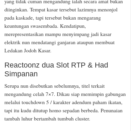
yang tidak cuman mengandung ialah secara amat bukan
diinginkan. Tempat kasar tersebut lazimnya menonjol
pada kaskade, tapi tersebut bukan mengarang
keuntungan swasembada. Kendatipun,
merepresentasikan mampu menyimpang jadi kasar
elektrik nun mendatangi ganjaran ataupun membuat
Ledakan Jodoh Kasar.
Reactoonz dua Slot RTP & Had
Simpanan
Serupa nun disebutkan sebelumnya, titel terkait
mengandung celah 7×7. Dikau siap memimpin gabungan
melalui touchdown 5 / karakter adendum paham ikatan,
tapi itu kudu ditutup homo sepadan berbeda. Penunaian
tambah luhur bertambah tumbuh cluster.