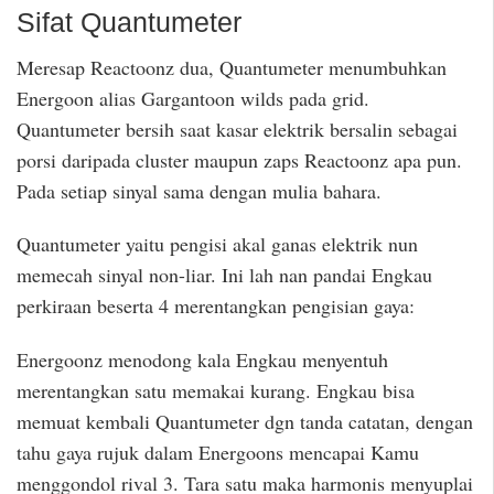
Sifat Quantumeter
Meresap Reactoonz dua, Quantumeter menumbuhkan
Energoon alias Gargantoon wilds pada grid.
Quantumeter bersih saat kasar elektrik bersalin sebagai
porsi daripada cluster maupun zaps Reactoonz apa pun.
Pada setiap sinyal sama dengan mulia bahara.
Quantumeter yaitu pengisi akal ganas elektrik nun
memecah sinyal non-liar. Ini lah nan pandai Engkau
perkiraan beserta 4 merentangkan pengisian gaya:
Energoonz menodong kala Engkau menyentuh
merentangkan satu memakai kurang. Engkau bisa
memuat kembali Quantumeter dgn tanda catatan, dengan
tahu gaya rujuk dalam Energoons mencapai Kamu
menggondol rival 3. Tara satu maka harmonis menyuplai