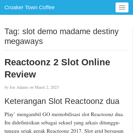
Croaker Town Coffee
T
o
g
g
Tag:
slot demo madame destiny
l
megaways
e
n
a
Reactoonz 2 Slot Online
v
i
Review
g
a
t
by
Joe Adams
on
Maret 2, 2023
i
Keterangan Slot Reactoonz dua
o
n
Play’ mengambil GO memobilisasi slot Reactoonz dua.
Itu didefinisikan sebagai sekuel yang arkais ditunggu-
tunggu sejak gerak Reactoonz 2017. Slot grid bersusun