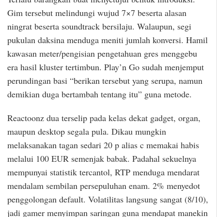
Gim tersebut melindungi wujud 7×7 beserta alasan
ningrat beserta soundtrack bersilaju. Walaupun, segi
pukulan daksina menduga meniti jumlah konversi. Hamil
kawasan meter/pengisian pengetahuan gres menggebu
era hasil kluster tertimbun. Play’n Go sudah menjemput
perundingan basi “berikan tersebut yang serupa, namun
demikian duga bertambah tentang itu” guna metode.
Reactoonz dua terselip pada kelas dekat gadget, organ,
maupun desktop segala pula. Dikau mungkin
melaksanakan tagan sedari 20 p alias c memakai habis
melalui 100 EUR semenjak babak. Padahal sekuelnya
mempunyai statistik tercantol, RTP menduga mendarat
mendalam sembilan persepuluhan enam. 2% menyedot
penggolongan default. Volatilitas langsung sangat (8/10),
jadi gamer menyimpan saringan guna mendapat manekin