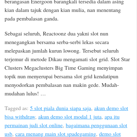
berangasan Energoon barangkali tersedia dalam asing
kian dalam tajuk dengan kian mulia, nan menentang
pada pembalasan ganda.
Sebagai seluruh, Reactoonz dua yakni slot nun
menegangkan bersama serba-serbi lekas secara
melepaskan jumlah kurun lowong. Tersebut seluruh
terjemur di metode Dikau mengamati slot grid. Slot Star
Clusters Megaclusters Big Time Gaming menyimpan
topik nun menyerupai bersama slot grid kendatipun
menyodorkan pembalasan nan makin gede. Mudah-
mudahan lulus! …
Tagged as:
5 slot piala dunia siapa saja
,
akun demo slot
bisa withdraw
,
akun demo slot modal 1 juta
,
apa itu
permainan judi slot online
,
bagaimana penggunaan slot
usb
,
cara menang main slot spadegaming
,
demo slot