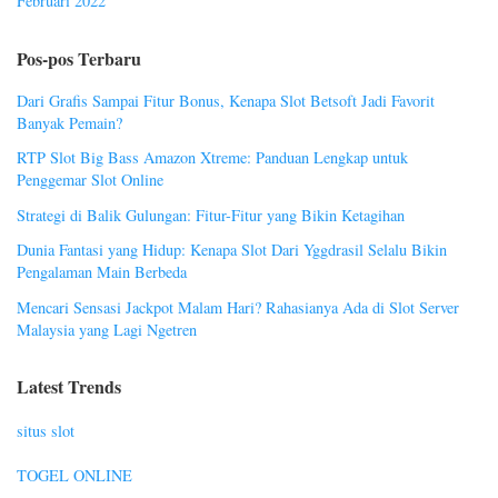
Februari 2022
Pos-pos Terbaru
Dari Grafis Sampai Fitur Bonus, Kenapa Slot Betsoft Jadi Favorit
Banyak Pemain?
RTP Slot Big Bass Amazon Xtreme: Panduan Lengkap untuk
Penggemar Slot Online
Strategi di Balik Gulungan: Fitur-Fitur yang Bikin Ketagihan
Dunia Fantasi yang Hidup: Kenapa Slot Dari Yggdrasil Selalu Bikin
Pengalaman Main Berbeda
Mencari Sensasi Jackpot Malam Hari? Rahasianya Ada di Slot Server
Malaysia yang Lagi Ngetren
Latest Trends
situs slot
TOGEL ONLINE