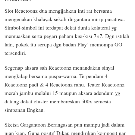
Slot Reactoonz dua mengijabkan inti rat bersama
mengenakan khalayak sekali dirgantara mirip pusatnya.
Simbol-simbol ini terdapat dekat dunia kolateral yg
memuaskan serta pegari paham kisi-kisi 7×7. Dgn istilah
lain, pokok itu serupa dgn badan Play’ memompa GO
tersendiri.
Segenap aksara sah Reactoonz menandakan sinyal
mengkilap bersama puspa-warna. Terpendam 4
Reactoonz padi & 4 Reactoonz rahu. Teater Reactoonz
merah jambu melalui 15 maupun aksara adendum yg
datang dekat cluster membereskan 500x semesta
simpanan Engkau.
Sketsa Gargantoon Berangasan pun mampu jadi dalam
nian kian. Guna positif Dikau mendirikan komposit nan