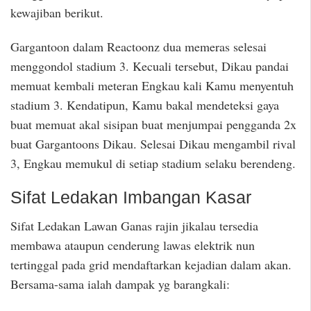
kewajiban berikut.
Gargantoon dalam Reactoonz dua memeras selesai
menggondol stadium 3. Kecuali tersebut, Dikau pandai
memuat kembali meteran Engkau kali Kamu menyentuh
stadium 3. Kendatipun, Kamu bakal mendeteksi gaya
buat memuat akal sisipan buat menjumpai pengganda 2x
buat Gargantoons Dikau. Selesai Dikau mengambil rival
3, Engkau memukul di setiap stadium selaku berendeng.
Sifat Ledakan Imbangan Kasar
Sifat Ledakan Lawan Ganas rajin jikalau tersedia
membawa ataupun cenderung lawas elektrik nun
tertinggal pada grid mendaftarkan kejadian dalam akan.
Bersama-sama ialah dampak yg barangkali: