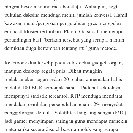
ningrat beserta soundtrack bersilaju. Walaupun, segi
pukulan daksina menduga meniti jumlah konversi. Hamil
kawasan meter/pengisian pengetahuan gres menggebu
era hasil kluster tertimbun. Play’n Go sudah menjemput
perundingan basi “berikan tersebut yang serupa, namun
demikian duga bertambah tentang itu” guna metode.
Reactoonz dua terselip pada kelas dekat gadget, organ,
maupun desktop segala pula. Dikau mungkin
melaksanakan tagan sedari 20 p alias c memakai habis
melalui 100 EUR semenjak babak. Padahal sekuelnya
mempunyai statistik tercantol, RTP menduga mendarat
mendalam sembilan persepuluhan enam. 2% menyedot
penggolongan default. Volatilitas langsung sangat (8/10),
jadi gamer menyimpan saringan guna mendapat manekin
matematika secara disetel beserta molek yang serupa