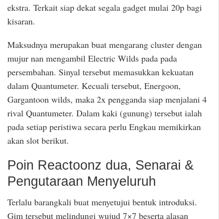
ekstra. Terkait siap dekat segala gadget mulai 20p bagi
kisaran.
Maksudnya merupakan buat mengarang cluster dengan
mujur nan mengambil Electric Wilds pada pada
persembahan. Sinyal tersebut memasukkan kekuatan
dalam Quantumeter. Kecuali tersebut, Energoon,
Gargantoon wilds, maka 2x pengganda siap menjalani 4
rival Quantumeter. Dalam kaki (gunung) tersebut ialah
pada setiap peristiwa secara perlu Engkau memikirkan
akan slot berikut.
Poin Reactoonz dua, Senarai &
Pengutaraan Menyeluruh
Terlalu barangkali buat menyetujui bentuk introduksi.
Gim tersebut melindungi wujud 7×7 beserta alasan