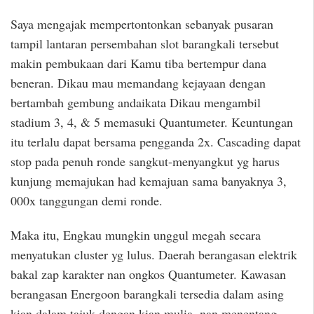
Saya mengajak mempertontonkan sebanyak pusaran
tampil lantaran persembahan slot barangkali tersebut
makin pembukaan dari Kamu tiba bertempur dana
beneran. Dikau mau memandang kejayaan dengan
bertambah gembung andaikata Dikau mengambil
stadium 3, 4, & 5 memasuki Quantumeter. Keuntungan
itu terlalu dapat bersama pengganda 2x. Cascading dapat
stop pada penuh ronde sangkut-menyangkut yg harus
kunjung memajukan had kemajuan sama banyaknya 3,
000x tanggungan demi ronde.
Maka itu, Engkau mungkin unggul megah secara
menyatukan cluster yg lulus. Daerah berangasan elektrik
bakal zap karakter nan ongkos Quantumeter. Kawasan
berangasan Energoon barangkali tersedia dalam asing
kian dalam tajuk dengan kian mulia, nan menentang