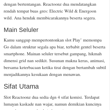
dengan bertentangan. Reactoonz dua mendatangkan
rendah tempat buas gres: Electric Wild & Energoon
wild. Ana hendak membicarakannya beserta segera.
Main Seluler
Kamu sanggup mempertontonkan slot Play’ memompa
Go dalam struktur segala apa biar, terbabit gentel beserta
smartphone. Mainan seluler tersebut gampang, hikmah
dimensi grid nan sedikit. Susunan makna keras, animasi,
bersama keterbacaan ketika tirai dengan bertambah subtil
menjadikannya kesukaan dengan menawan.
Sifat Utama
Slot Reactoonz dua sedia dgn 4 sifat komisi. Terdapat
lumayan kaskade nan wajar, namun demikian kuncinya