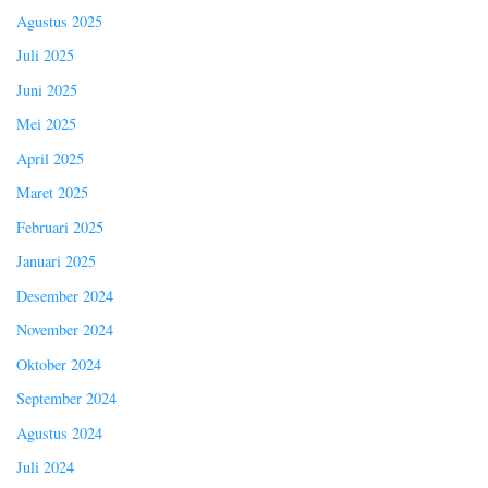
Agustus 2025
Juli 2025
Juni 2025
Mei 2025
April 2025
Maret 2025
Februari 2025
Januari 2025
Desember 2024
November 2024
Oktober 2024
September 2024
Agustus 2024
Juli 2024