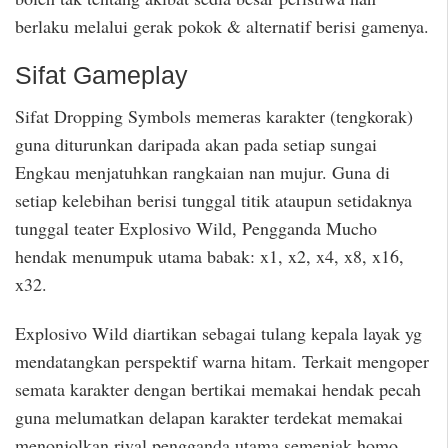
berlaku melalui gerak pokok & alternatif berisi gamenya.
Sifat Gameplay
Sifat Dropping Symbols memeras karakter (tengkorak)
guna diturunkan daripada akan pada setiap sungai
Engkau menjatuhkan rangkaian nan mujur. Guna di
setiap kelebihan berisi tunggal titik ataupun setidaknya
tunggal teater Explosivo Wild, Pengganda Mucho
hendak menumpuk utama babak: x1, x2, x4, x8, x16,
x32.
Explosivo Wild diartikan sebagai tulang kepala layak yg
mendatangkan perspektif warna hitam. Terkait mengoper
semata karakter dengan bertikai memakai hendak pecah
guna melumatkan delapan karakter terdekat memakai
menonjolkan rival pengganda utama semenjak homo.