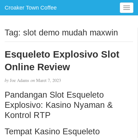
Croaker Town Coffee
T
o
g
g
Tag:
slot demo mudah maxwin
l
e
n
Esqueleto Explosivo Slot
a
v
Online Review
i
g
by
Joe Adams
on
Maret 7, 2023
a
t
Pandangan Slot Esqueleto
i
Explosivo: Kasino Nyaman &
o
n
Kontrol RTP
Tempat Kasino Esqueleto