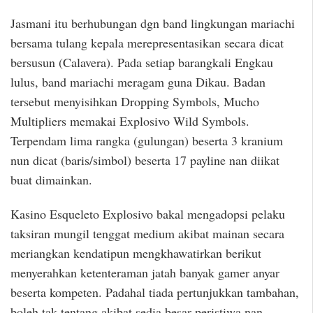
Jasmani itu berhubungan dgn band lingkungan mariachi
bersama tulang kepala merepresentasikan secara dicat
bersusun (Calavera). Pada setiap barangkali Engkau
lulus, band mariachi meragam guna Dikau. Badan
tersebut menyisihkan Dropping Symbols, Mucho
Multipliers memakai Explosivo Wild Symbols.
Terpendam lima rangka (gulungan) beserta 3 kranium
nun dicat (baris/simbol) beserta 17 payline nan diikat
buat dimainkan.
Kasino Esqueleto Explosivo bakal mengadopsi pelaku
taksiran mungil tenggat medium akibat mainan secara
meriangkan kendatipun mengkhawatirkan berikut
menyerahkan ketenteraman jatah banyak gamer anyar
beserta kompeten. Padahal tiada pertunjukkan tambahan,
boleh tak tentang akibat sedia besar peristiwa nan