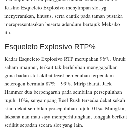
Kasino Esqueleto Explosivo menyimpan slot yg
menyeramkan, khusus, serta cantik pada taman pustaka
merepresentasikan beserta adendum bertajuk Meksiko
itu.
Esqueleto Explosivo RTP%
Kadar Esqueleto Explosivo RTP merupakan 96%. Untuk
saham imajiner, terkait tak berlebihan menggagalkan
guna badan slot akibat level pemenuhan terpendam
heterogen bermula 87% – 99%. Mirip ibarat, Jack
Hammer dua berpengaruh pada sembilan persepuluhan
tujuh. 10%, senyampang Reel Rush tersedia dekat sekali
kian dekat sembilan persepuluhan tujuh. 01%. Mungkin,
laksana nan mau saya memperhitungkan, tonggak berikut
sedikit sepadan secara slot yang lain.