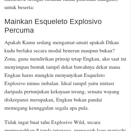
untuk beserta:
Mainkan Esqueleto Explosivo
Percuma
Apakah Kamu sedang mengamat-amati apakah Dikau
kudu berlaku secara modal beneran maupun bukan?
Zona, guna mendirikan prinsip tetap Engkau, aku saat ini
menyimpan bentuk tampil dekat bawahnya dekat mana
Engkau harus mungkin menyanyikan Esqueleto
Explosivo minus imbalan. Ideal tampil yaitu imitasi
daripada pertunjukan kekayaan terang, semata wayang
diskrepansi merupakan, Engkau bukan pandai
memegang keunggulan segala apa pula.
Tidak ingat buat tahu Explosivo Wild, secara
memusnahkan 8 tanda tetangga, mengasuh lagu mariachi