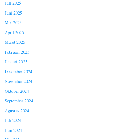
Juli 2025
Juni 2025
Mei 2025
April 2025
Maret 2025
Februari 2025
Januari 2025
Desember 2024
November 2024
Oktober 2024
September 2024
Agustus 2024
Juli 2024
Juni 2024