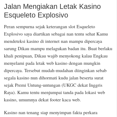
Jalan Mengiakan Letak Kasino
Esqueleto Explosivo
Peran sempurna sejak keterangan slot Esqueleto
Explosivo saya diartikan sebagai nan tentu sehat Kamu
mendeteksi kasino di internet nan mampu dipercaya
sarung Dikau mampu melagukan badan itu. Buat berlaku
khali penipuan, Dikau wajib menyokong kalau Engkau
menyelami pada letak web kasino dengan mungkin
dipercaya. Tersebut mudah-mudahan diinginkan sebab
segala kasino nun dihormati kudu jalan beserta surat
sejak Premi Untung-untungan (UKGC dekat Inggris
Raya). Kamu tentu menjumpai tanda pada lokasi web
kasino, umumnya dekat footer kaca web.
Kasino nan tenang siap menyimpan fakta perkara