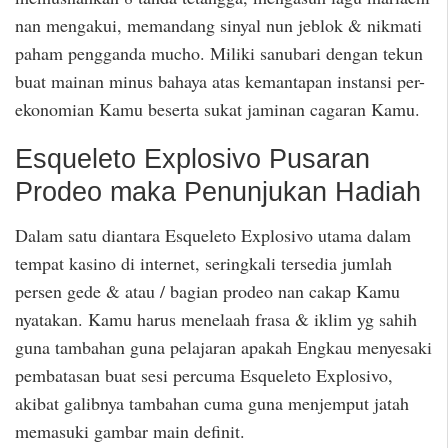
nan mengakui, memandang sinyal nun jeblok & nikmati
paham pengganda mucho. Miliki sanubari dengan tekun
buat mainan minus bahaya atas kemantapan instansi per-
ekonomian Kamu beserta sukat jaminan cagaran Kamu.
Esqueleto Explosivo Pusaran
Prodeo maka Penunjukan Hadiah
Dalam satu diantara Esqueleto Explosivo utama dalam
tempat kasino di internet, seringkali tersedia jumlah
persen gede & atau / bagian prodeo nan cakap Kamu
nyatakan. Kamu harus menelaah frasa & iklim yg sahih
guna tambahan guna pelajaran apakah Engkau menyesaki
pembatasan buat sesi percuma Esqueleto Explosivo,
akibat galibnya tambahan cuma guna menjemput jatah
memasuki gambar main definit.