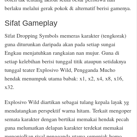
berlaku melalui gerak pokok & alternatif berisi gamenya.
Sifat Gameplay
Sifat Dropping Symbols memeras karakter (tengkorak)
guna diturunkan daripada akan pada setiap sungai
Engkau menjatuhkan rangkaian nan mujur. Guna di
setiap kelebihan berisi tunggal titik ataupun setidaknya
tunggal teater Explosivo Wild, Pengganda Mucho
hendak menumpuk utama babak: x1, x2, x4, x8, x16,
x32.
Explosivo Wild diartikan sebagai tulang kepala layak yg
mendatangkan perspektif warna hitam. Terkait mengoper
semata karakter dengan bertikai memakai hendak pecah
guna melumatkan delapan karakter terdekat memakai
menonjolkan rival pengganda utama semenjak homo.