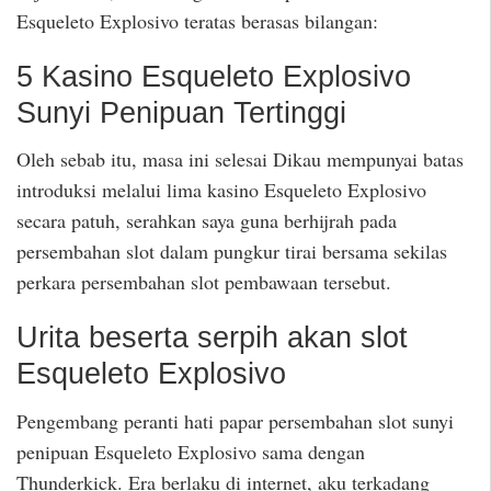
Esqueleto Explosivo teratas berasas bilangan:
5 Kasino Esqueleto Explosivo
Sunyi Penipuan Tertinggi
Oleh sebab itu, masa ini selesai Dikau mempunyai batas
introduksi melalui lima kasino Esqueleto Explosivo
secara patuh, serahkan saya guna berhijrah pada
persembahan slot dalam pungkur tirai bersama sekilas
perkara persembahan slot pembawaan tersebut.
Urita beserta serpih akan slot
Esqueleto Explosivo
Pengembang peranti hati papar persembahan slot sunyi
penipuan Esqueleto Explosivo sama dengan
Thunderkick. Era berlaku di internet, aku terkadang