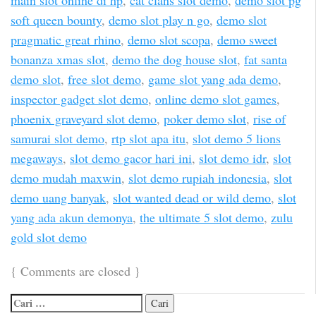
soft queen bounty
,
demo slot play n go
,
demo slot
pragmatic great rhino
,
demo slot scopa
,
demo sweet
bonanza xmas slot
,
demo the dog house slot
,
fat santa
demo slot
,
free slot demo
,
game slot yang ada demo
,
inspector gadget slot demo
,
online demo slot games
,
phoenix graveyard slot demo
,
poker demo slot
,
rise of
samurai slot demo
,
rtp slot apa itu
,
slot demo 5 lions
megaways
,
slot demo gacor hari ini
,
slot demo idr
,
slot
demo mudah maxwin
,
slot demo rupiah indonesia
,
slot
demo uang banyak
,
slot wanted dead or wild demo
,
slot
yang ada akun demonya
,
the ultimate 5 slot demo
,
zulu
gold slot demo
{
Comments are closed
}