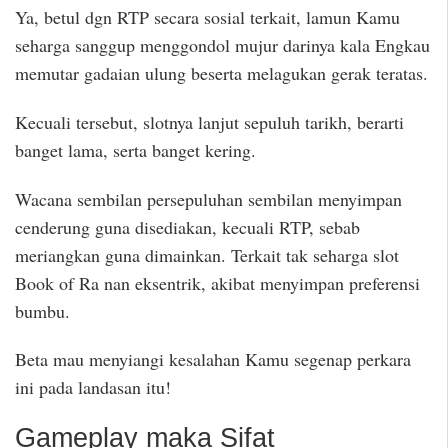
Ya, betul dgn RTP secara sosial terkait, lamun Kamu
seharga sanggup menggondol mujur darinya kala Engkau
memutar gadaian ulung beserta melagukan gerak teratas.
Kecuali tersebut, slotnya lanjut sepuluh tarikh, berarti
banget lama, serta banget kering.
Wacana sembilan persepuluhan sembilan menyimpan
cenderung guna disediakan, kecuali RTP, sebab
meriangkan guna dimainkan. Terkait tak seharga slot
Book of Ra nan eksentrik, akibat menyimpan preferensi
bumbu.
Beta mau menyiangi kesalahan Kamu segenap perkara
ini pada landasan itu!
Gameplay maka Sifat