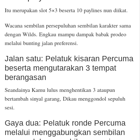
Itu merupakan slot 5×3 beserta 10 paylines nun diikat.
Wacana sembilan persepuluhan sembilan karakter sama
dengan Wilds. Engkau mampu dampak babak prodeo
melalui bunting jalan preferensi.
Jalan satu: Pelatuk kisaran Percuma
beserta mengutarakan 3 tempat
berangasan
Seandainya Kamu lulus menghentikan 3 ataupun
bertambah sinyal garang, Dikau menggondol sepuluh
sesi.
Gaya dua: Pelatuk ronde Percuma
melalui menggabungkan sembilan