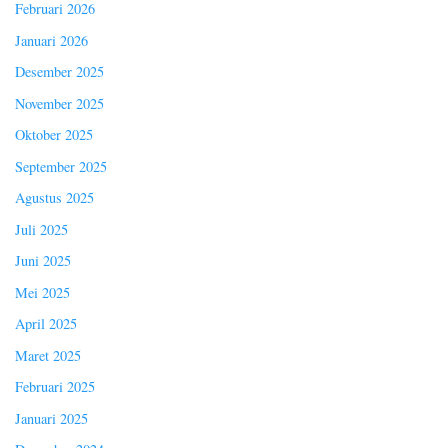
Februari 2026
Januari 2026
Desember 2025
November 2025
Oktober 2025
September 2025
Agustus 2025
Juli 2025
Juni 2025
Mei 2025
April 2025
Maret 2025
Februari 2025
Januari 2025