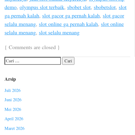
demo
,
olympus slot terbaik
,
sbobet slot
,
sbobetslot
,
slot
ga pernah kalah
,
slot gacor ga pernah kalah
,
slot gacor
selalu menang
,
slot online ga pernah kalah
,
slot online
selalu menang
,
slot selalu menang
{
Comments are closed
}
Arsip
Juli 2026
Juni 2026
Mei 2026
April 2026
Maret 2026