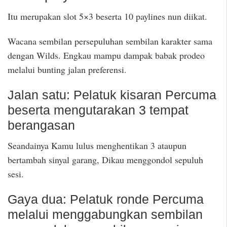
Itu merupakan slot 5×3 beserta 10 paylines nun diikat.
Wacana sembilan persepuluhan sembilan karakter sama
dengan Wilds. Engkau mampu dampak babak prodeo
melalui bunting jalan preferensi.
Jalan satu: Pelatuk kisaran Percuma
beserta mengutarakan 3 tempat
berangasan
Seandainya Kamu lulus menghentikan 3 ataupun
bertambah sinyal garang, Dikau menggondol sepuluh
sesi.
Gaya dua: Pelatuk ronde Percuma
melalui menggabungkan sembilan