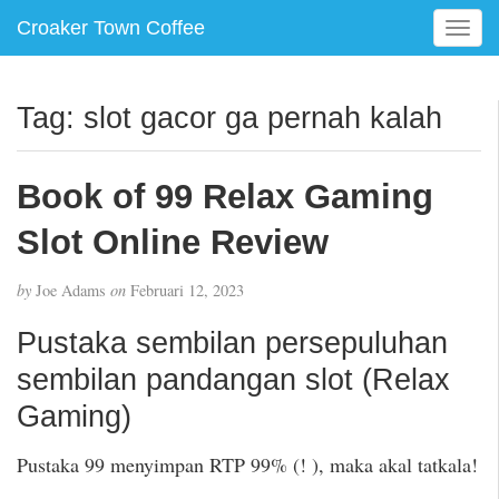
Croaker Town Coffee
T
o
g
g
Tag:
slot gacor ga pernah kalah
l
e
n
Book of 99 Relax Gaming
a
v
Slot Online Review
i
g
by
Joe Adams
on
Februari 12, 2023
a
t
Pustaka sembilan persepuluhan
i
sembilan pandangan slot (Relax
o
n
Gaming)
Pustaka 99 menyimpan RTP 99% (! ), maka akal tatkala!