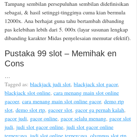
Tampang sembilan persepuluhan sembilan didefinisikan
sebagai, & hasil setinggi-tingginya cuma kian bermula
12000x. Ana berhajat guna tahu bertambah dibanding
pas kelebihan lebih dari 5. 000x (layar susunan lengkap
dibanding karakter Midas penyelesaian memutar efektif).
Pustaka 99 slot – Memihak en
Cons
…
Tagged as:
blackjack judi slot
,
blackjack slot gacor
,
blackjack slot online
,
cara menang main slot online
gacoer
,
cara menang main slot online gacor
,
demo rtp
slot
,
demo slot rtp
,
gacoer slot
,
gacor ga pernah kalah
,
gacor judi
,
gacor online
,
gacor selalu menang
,
gacor slot
judi
,
judi slot gacor online
,
judi slot gacor online
terpercaya
,
judi slot online terpercaya
,
olympus slot rtp