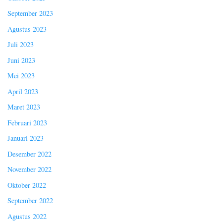
September 2023
Agustus 2023
Juli 2023
Juni 2023
Mei 2023
April 2023
Maret 2023
Februari 2023
Januari 2023
Desember 2022
November 2022
Oktober 2022
September 2022
Agustus 2022