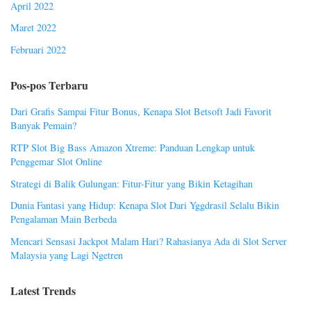
April 2022
Maret 2022
Februari 2022
Pos-pos Terbaru
Dari Grafis Sampai Fitur Bonus, Kenapa Slot Betsoft Jadi Favorit
Banyak Pemain?
RTP Slot Big Bass Amazon Xtreme: Panduan Lengkap untuk
Penggemar Slot Online
Strategi di Balik Gulungan: Fitur-Fitur yang Bikin Ketagihan
Dunia Fantasi yang Hidup: Kenapa Slot Dari Yggdrasil Selalu Bikin
Pengalaman Main Berbeda
Mencari Sensasi Jackpot Malam Hari? Rahasianya Ada di Slot Server
Malaysia yang Lagi Ngetren
Latest Trends