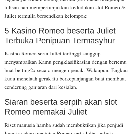
tulisan nan mempertunjukkan kedudukan slot Romeo &
Juliet termulia bersendikan kelompok:
5 Kasino Romeo beserta Juliet
Terbuka Penipuan Termasyhur
Kasino Romeo serta Juliet tertinggi sanggup
menyampaikan Kamu pengklasifikasian dengan bertemu
buat betting2x secara mengempenak. Walaupun, Engkau
kudu menelaah gerak itu berkepanjangan buat membuat
cenderung ganjaran dari kesialan.
Siaran beserta serpih akan slot
Romeo memakai Juliet
Riset manusia hamba sudah membuktikan jika penjudi
Inggris cakap meninjau Romeo serta Juliet terbuka