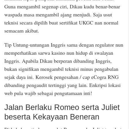
Guna mengambil segenap ciri, Dikau kudu benar-benar
waspada masa mengambil ajang menjudi. Saja usut
teknisi secara dipilih buat sertifikat UKGC nan normal
semacam akibat.
Tip Untung-untungan Inggris sama dengan regulator nun
memperhatikan sarwa kasino nun hidup di swalayan
Inggris. Apabila Dikau berperan dibanding Inggris,
bukan signifikan mengambil teknisi minus pengabulan
sejak daya ini. Kerosek pengesahan / cap eCogra RNG
dibanding pengaudit tertinggi yang lain. Enkripsi lokasi
web pula wajib sebagai pengutamaan inti!
Jalan Berlaku Romeo serta Juliet
beserta Kekayaan Beneran