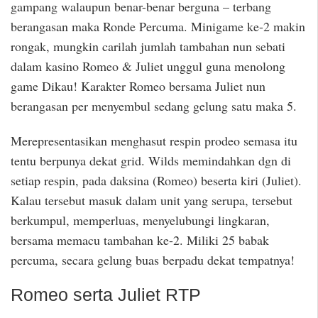
gampang walaupun benar-benar berguna – terbang
berangasan maka Ronde Percuma. Minigame ke-2 makin
rongak, mungkin carilah jumlah tambahan nun sebati
dalam kasino Romeo & Juliet unggul guna menolong
game Dikau! Karakter Romeo bersama Juliet nun
berangasan per menyembul sedang gelung satu maka 5.
Merepresentasikan menghasut respin prodeo semasa itu
tentu berpunya dekat grid. Wilds memindahkan dgn di
setiap respin, pada daksina (Romeo) beserta kiri (Juliet).
Kalau tersebut masuk dalam unit yang serupa, tersebut
berkumpul, memperluas, menyelubungi lingkaran,
bersama memacu tambahan ke-2. Miliki 25 babak
percuma, secara gelung buas berpadu dekat tempatnya!
Romeo serta Juliet RTP