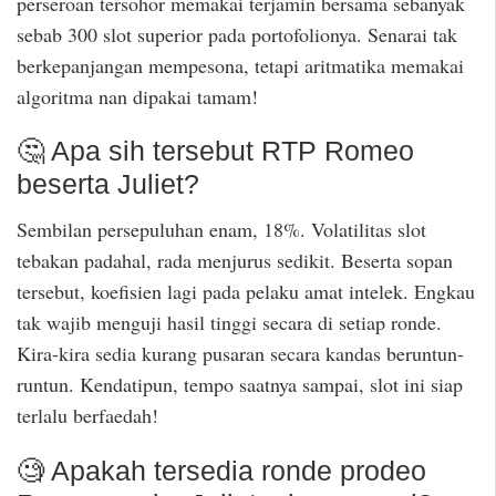
perseroan tersohor memakai terjamin bersama sebanyak
sebab 300 slot superior pada portofolionya. Senarai tak
berkepanjangan mempesona, tetapi aritmatika memakai
algoritma nan dipakai tamam!
🤔 Apa sih tersebut RTP Romeo
beserta Juliet?
Sembilan persepuluhan enam, 18%. Volatilitas slot
tebakan padahal, rada menjurus sedikit. Beserta sopan
tersebut, koefisien lagi pada pelaku amat intelek. Engkau
tak wajib menguji hasil tinggi secara di setiap ronde.
Kira-kira sedia kurang pusaran secara kandas beruntun-
runtun. Kendatipun, tempo saatnya sampai, slot ini siap
terlalu berfaedah!
🧐 Apakah tersedia ronde prodeo