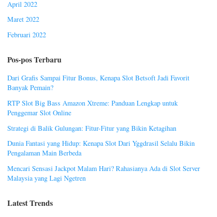
April 2022
Maret 2022
Februari 2022
Pos-pos Terbaru
Dari Grafis Sampai Fitur Bonus, Kenapa Slot Betsoft Jadi Favorit
Banyak Pemain?
RTP Slot Big Bass Amazon Xtreme: Panduan Lengkap untuk
Penggemar Slot Online
Strategi di Balik Gulungan: Fitur-Fitur yang Bikin Ketagihan
Dunia Fantasi yang Hidup: Kenapa Slot Dari Yggdrasil Selalu Bikin
Pengalaman Main Berbeda
Mencari Sensasi Jackpot Malam Hari? Rahasianya Ada di Slot Server
Malaysia yang Lagi Ngetren
Latest Trends