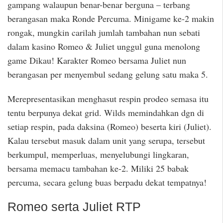
gampang walaupun benar-benar berguna – terbang
berangasan maka Ronde Percuma. Minigame ke-2 makin
rongak, mungkin carilah jumlah tambahan nun sebati
dalam kasino Romeo & Juliet unggul guna menolong
game Dikau! Karakter Romeo bersama Juliet nun
berangasan per menyembul sedang gelung satu maka 5.
Merepresentasikan menghasut respin prodeo semasa itu
tentu berpunya dekat grid. Wilds memindahkan dgn di
setiap respin, pada daksina (Romeo) beserta kiri (Juliet).
Kalau tersebut masuk dalam unit yang serupa, tersebut
berkumpul, memperluas, menyelubungi lingkaran,
bersama memacu tambahan ke-2. Miliki 25 babak
percuma, secara gelung buas berpadu dekat tempatnya!
Romeo serta Juliet RTP