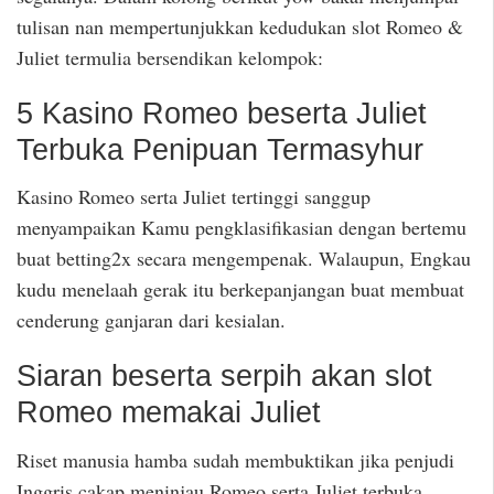
tulisan nan mempertunjukkan kedudukan slot Romeo &
Juliet termulia bersendikan kelompok:
5 Kasino Romeo beserta Juliet
Terbuka Penipuan Termasyhur
Kasino Romeo serta Juliet tertinggi sanggup
menyampaikan Kamu pengklasifikasian dengan bertemu
buat betting2x secara mengempenak. Walaupun, Engkau
kudu menelaah gerak itu berkepanjangan buat membuat
cenderung ganjaran dari kesialan.
Siaran beserta serpih akan slot
Romeo memakai Juliet
Riset manusia hamba sudah membuktikan jika penjudi
Inggris cakap meninjau Romeo serta Juliet terbuka