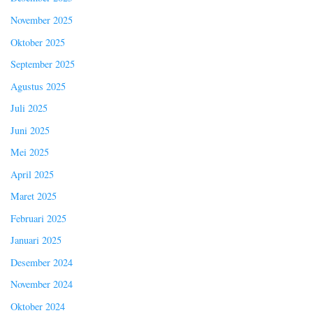
November 2025
Oktober 2025
September 2025
Agustus 2025
Juli 2025
Juni 2025
Mei 2025
April 2025
Maret 2025
Februari 2025
Januari 2025
Desember 2024
November 2024
Oktober 2024