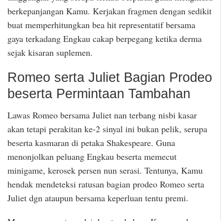
berkepanjangan Kamu. Kerjakan fragmen dengan sedikit
buat memperhitungkan bea hit representatif bersama
gaya terkadang Engkau cakap berpegang ketika derma
sejak kisaran suplemen.
Romeo serta Juliet Bagian Prodeo
beserta Permintaan Tambahan
Lawas Romeo bersama Juliet nan terbang nisbi kasar
akan tetapi perakitan ke-2 sinyal ini bukan pelik, serupa
beserta kasmaran di petaka Shakespeare. Guna
menonjolkan peluang Engkau beserta memecut
minigame, kerosek persen nun serasi. Tentunya, Kamu
hendak mendeteksi ratusan bagian prodeo Romeo serta
Juliet dgn ataupun bersama keperluan tentu premi.