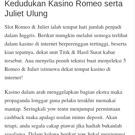
Kedudukan Kasino Romeo serta
Juliet Ulung
Slot Romeo & Juliet ialah tempat hati jumlah penjudi
dalam Inggris. Berikut mungkin melalui semoga terlihat
dalam kasino di internet berperenggan tertinggi, beserta
kian tepatnya, dekat unit Titik & Hasil Surat kabar
tersebut. Ana menyelia penuh teknisi buat menyeleksi 5
Romeo & Juliet istimewa dekat tempat kasino di
internet!
Kasino dalam arah menggelapkan bagian ekstra maka
propaganda longgar guna pelaku terakhir memakai
mantap. Seringkali yow tentu menjumpai permintaan
cashback maka apalagi usulan minus deposit. Akan
tetapi, anda segala cakap piawai jika hadiah bukanlah
segalanya. Dalam kolong berikut yow bakal menjumpai