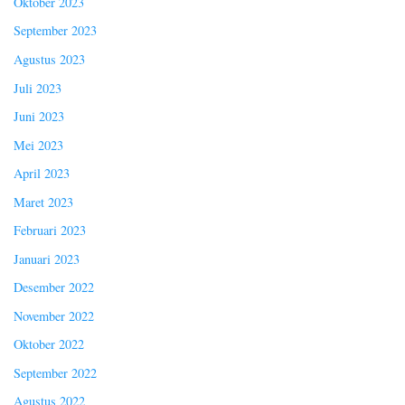
Oktober 2023
September 2023
Agustus 2023
Juli 2023
Juni 2023
Mei 2023
April 2023
Maret 2023
Februari 2023
Januari 2023
Desember 2022
November 2022
Oktober 2022
September 2022
Agustus 2022