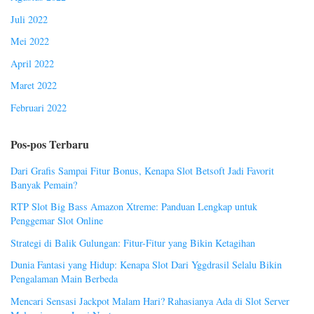
Juli 2022
Mei 2022
April 2022
Maret 2022
Februari 2022
Pos-pos Terbaru
Dari Grafis Sampai Fitur Bonus, Kenapa Slot Betsoft Jadi Favorit
Banyak Pemain?
RTP Slot Big Bass Amazon Xtreme: Panduan Lengkap untuk
Penggemar Slot Online
Strategi di Balik Gulungan: Fitur-Fitur yang Bikin Ketagihan
Dunia Fantasi yang Hidup: Kenapa Slot Dari Yggdrasil Selalu Bikin
Pengalaman Main Berbeda
Mencari Sensasi Jackpot Malam Hari? Rahasianya Ada di Slot Server