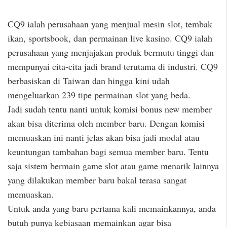
CQ9 ialah perusahaan yang menjual mesin slot, tembak
ikan, sportsbook, dan permainan live kasino. CQ9 ialah
perusahaan yang menjajakan produk bermutu tinggi dan
mempunyai cita-cita jadi brand terutama di industri. CQ9
berbasiskan di Taiwan dan hingga kini udah
mengeluarkan 239 tipe permainan slot yang beda.
Jadi sudah tentu nanti untuk komisi bonus new member
akan bisa diterima oleh member baru. Dengan komisi
memuaskan ini nanti jelas akan bisa jadi modal atau
keuntungan tambahan bagi semua member baru. Tentu
saja sistem bermain game slot atau game menarik lainnya
yang dilakukan member baru bakal terasa sangat
memuaskan.
Untuk anda yang baru pertama kali memainkannya, anda
butuh punya kebiasaan memainkan agar bisa