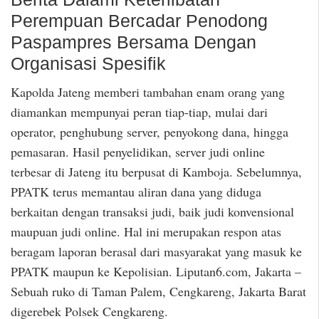
Perempuan Bercadar Penodong
Paspampres Bersama Dengan
Organisasi Spesifik
Kapolda Jateng memberi tambahan enam orang yang
diamankan mempunyai peran tiap-tiap, mulai dari
operator, penghubung server, penyokong dana, hingga
pemasaran. Hasil penyelidikan, server judi online
terbesar di Jateng itu berpusat di Kamboja. Sebelumnya,
PPATK terus memantau aliran dana yang diduga
berkaitan dengan transaksi judi, baik judi konvensional
maupuan judi online. Hal ini merupakan respon atas
beragam laporan berasal dari masyarakat yang masuk ke
PPATK maupun ke Kepolisian. Liputan6.com, Jakarta –
Sebuah ruko di Taman Palem, Cengkareng, Jakarta Barat
digerebek Polsek Cengkareng.