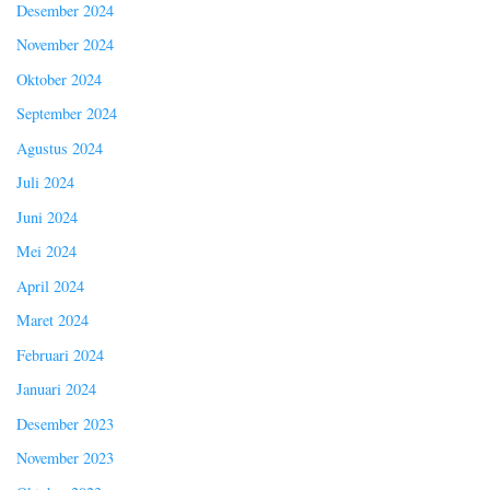
Desember 2024
November 2024
Oktober 2024
September 2024
Agustus 2024
Juli 2024
Juni 2024
Mei 2024
April 2024
Maret 2024
Februari 2024
Januari 2024
Desember 2023
November 2023