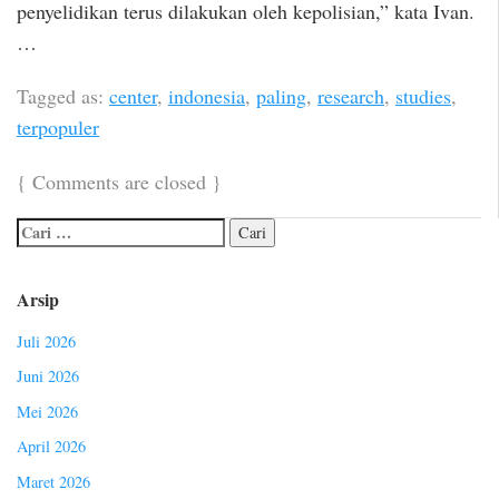
penyelidikan terus dilakukan oleh kepolisian,” kata Ivan.
…
Tagged as:
center
,
indonesia
,
paling
,
research
,
studies
,
terpopuler
{
Comments are closed
}
Arsip
Juli 2026
Juni 2026
Mei 2026
April 2026
Maret 2026