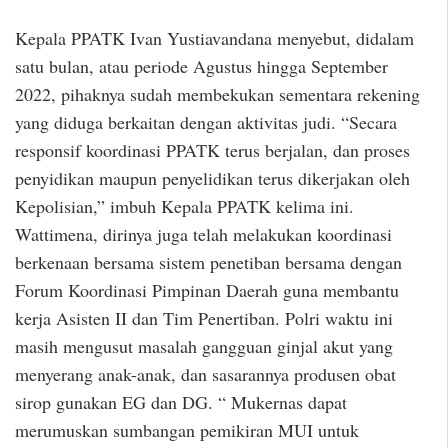
Kepala PPATK Ivan Yustiavandana menyebut, didalam
satu bulan, atau periode Agustus hingga September
2022, pihaknya sudah membekukan sementara rekening
yang diduga berkaitan dengan aktivitas judi. “Secara
responsif koordinasi PPATK terus berjalan, dan proses
penyidikan maupun penyelidikan terus dikerjakan oleh
Kepolisian,” imbuh Kepala PPATK kelima ini.
Wattimena, dirinya juga telah melakukan koordinasi
berkenaan bersama sistem penetiban bersama dengan
Forum Koordinasi Pimpinan Daerah guna membantu
kerja Asisten II dan Tim Penertiban. Polri waktu ini
masih mengusut masalah gangguan ginjal akut yang
menyerang anak-anak, dan sasarannya produsen obat
sirop gunakan EG dan DG. “ Mukernas dapat
merumuskan sumbangan pemikiran MUI untuk