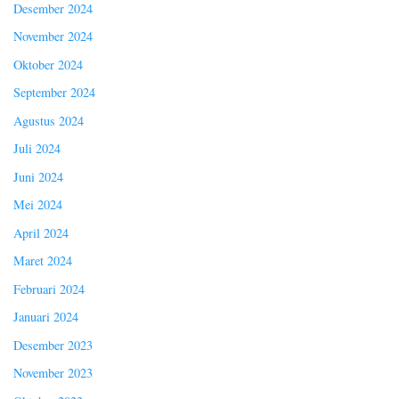
Desember 2024
November 2024
Oktober 2024
September 2024
Agustus 2024
Juli 2024
Juni 2024
Mei 2024
April 2024
Maret 2024
Februari 2024
Januari 2024
Desember 2023
November 2023