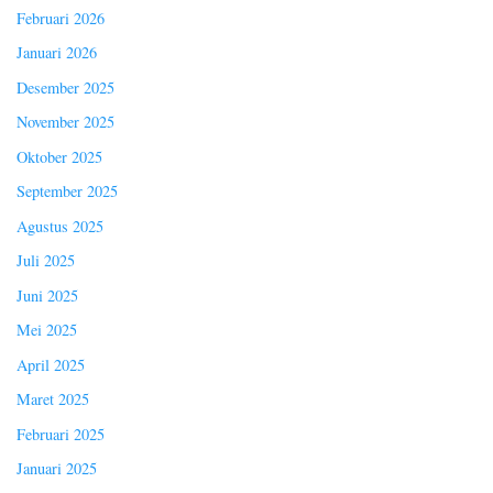
Februari 2026
Januari 2026
Desember 2025
November 2025
Oktober 2025
September 2025
Agustus 2025
Juli 2025
Juni 2025
Mei 2025
April 2025
Maret 2025
Februari 2025
Januari 2025