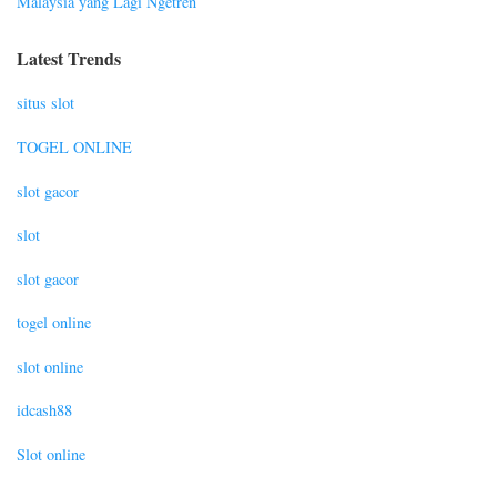
Malaysia yang Lagi Ngetren
Latest Trends
situs slot
TOGEL ONLINE
slot gacor
slot
slot gacor
togel online
slot online
idcash88
Slot online