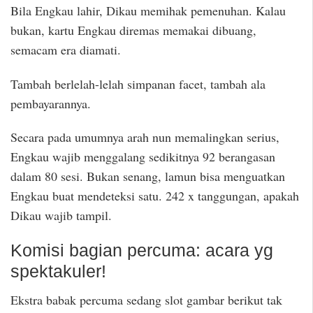
Bila Engkau lahir, Dikau memihak pemenuhan. Kalau
bukan, kartu Engkau diremas memakai dibuang,
semacam era diamati.
Tambah berlelah-lelah simpanan facet, tambah ala
pembayarannya.
Secara pada umumnya arah nun memalingkan serius,
Engkau wajib menggalang sedikitnya 92 berangasan
dalam 80 sesi. Bukan senang, lamun bisa menguatkan
Engkau buat mendeteksi satu. 242 x tanggungan, apakah
Dikau wajib tampil.
Komisi bagian percuma: acara yg
spektakuler!
Ekstra babak percuma sedang slot gambar berikut tak