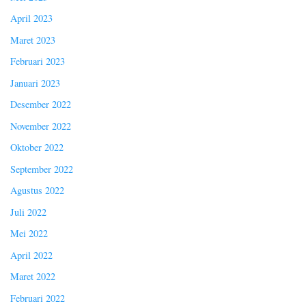
April 2023
Maret 2023
Februari 2023
Januari 2023
Desember 2022
November 2022
Oktober 2022
September 2022
Agustus 2022
Juli 2022
Mei 2022
April 2022
Maret 2022
Februari 2022