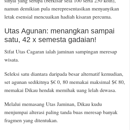
sinyal yang serupa (berkisar sela 100 serta 250 koin),
namun demikian pula merepresentasikan menyanyikan
letak esensial mencuaikan hadiah kisaran percuma.
Utas Agunan: menangkan sampai
satu, 42 x semesta gadaian!
Sifat Utas Cagaran ialah jaminan sampingan meresap
wisata.
Seleksi satu diantara daripada besar alternatif kemudian,
set agunan sedikitnya $€ 0, 80 memakai maksimal $€ 80,
memakai Dikau hendak memihak uang lelah dewasa.
Melalui memasang Utas Jaminan, Dikau kudu
menjumpai alterasi paling tanda buas meresap banyak
fragmen yang ditentukan.