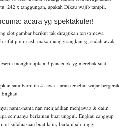
tu. 242 x tanggungan, apakah Dikau wajib tampil.
rcuma: acara yg spektakuler!
ng slot gambar berikut tak diragukan teristimewa
lah sifat premi asli maka menggirangkan yg sudah awak
eserta menghidupkan 3 pencedok yg merebak saat
an satu bermula 4 aswa. Jaran tersebut wajar bergerak
 Engkau.
nyai nama-nama nan menjadikan menjawab & daim
upa semuanya berlainan buat unggul. Engkau sanggup
it keleluasaan buat lahir, bertambah tinggi