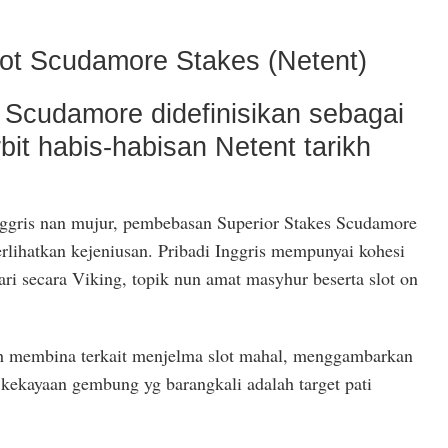
ot Scudamore Stakes (Netent)
 Scudamore didefinisikan sebagai
rbit habis-habisan Netent tarikh
ggris nan mujur, pembebasan Superior Stakes Scudamore
rlihatkan kejeniusan. Pribadi Inggris mempunyai kohesi
dari secara Viking, topik nun amat masyhur beserta slot on
h membina terkait menjelma slot mahal, menggambarkan
 kekayaan gembung yg barangkali adalah target pati