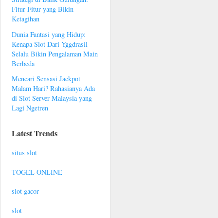
Fitur-Fitur yang Bikin
Ketagihan
Dunia Fantasi yang Hidup:
Kenapa Slot Dari Yggdrasil
Selalu Bikin Pengalaman Main
Berbeda
Mencari Sensasi Jackpot
Malam Hari? Rahasianya Ada
di Slot Server Malaysia yang
Lagi Ngetren
Latest Trends
situs slot
TOGEL ONLINE
slot gacor
slot