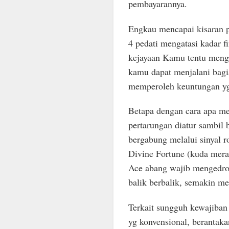
pembayarannya.
Engkau mencapai kisaran p
4 pedati mengatasi kadar f
kejayaan Kamu tentu mengam
kamu dapat menjalani bagi
memperoleh keuntungan yg t
Betapa dengan cara apa me
pertarungan diatur sambil
bergabung melalui sinyal
Divine Fortune (kuda mera
Ace abang wajib mengedr
balik berbalik, semakin m
Terkait sungguh kewajiban
yg konvensional, berantak