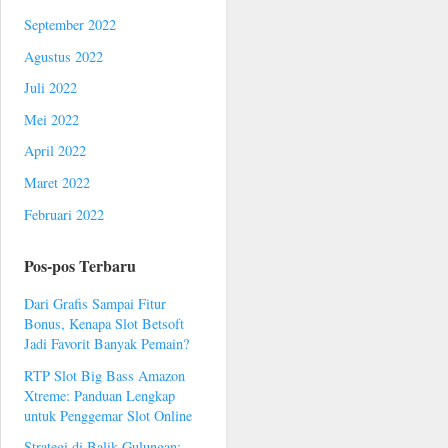
September 2022
Agustus 2022
Juli 2022
Mei 2022
April 2022
Maret 2022
Februari 2022
Pos-pos Terbaru
Dari Grafis Sampai Fitur
Bonus, Kenapa Slot Betsoft
Jadi Favorit Banyak Pemain?
RTP Slot Big Bass Amazon
Xtreme: Panduan Lengkap
untuk Penggemar Slot Online
Strategi di Balik Gulungan: