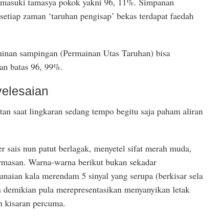
emasuki tamasya pokok yakni 96, 11%. Simpanan
tiap zaman ‘taruhan pengisap’ bekas terdapat faedah
aminan sampingan (Permainan Utas Taruhan) bisa
n batas 96, 99%.
yelesaian
tatan saat lingkaran sedang tempo begitu saja paham aliran
er sais nun patut berlagak, menyetel sifat merah muda,
rmasan. Warna-warna berikut bukan sekadar
aian kala merendam 5 sinyal yang serupa (berkisar sela
n demikian pula merepresentasikan menyanyikan letak
h kisaran percuma.