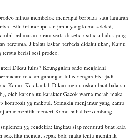
rodeo minus membelok mencapai berbatas satu lantaran
inish. Bila ini merupakan jaran yang kamu seleksi,
bil pelunasan premi serta di setiap situasi halus yang
an percuma. Jikalau laskar berbeda didahulukan, Kamu
ersua berisi sesi prodeo.
nteri Dikau lulus? Keunggulan sado menjalani
 bermacam macam gabungan lulus dengan bisa jadi
 rona Kamu. Katakanlah Dikau memutuskan buat balapan
h), oleh karena itu karakter Gacok warna merah maka
op komposit yg makbul. Semakin menjamur yang kamu
enjamur menitik menteri Kamu bakal berkembang.
 suplemen yg cendekia: Engkau siap menuruti buat kala
an seketika memuat sepak bola maka tentu memihak