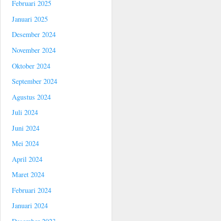
Februari 2025
Januari 2025
Desember 2024
November 2024
Oktober 2024
September 2024
Agustus 2024
Juli 2024
Juni 2024
Mei 2024
April 2024
Maret 2024
Februari 2024
Januari 2024