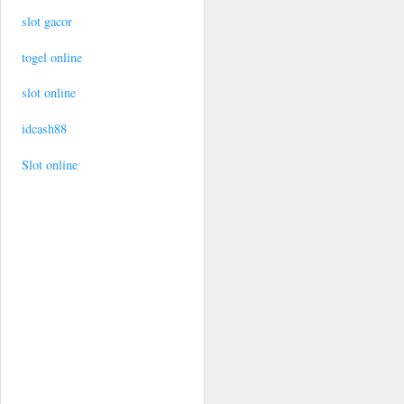
slot gacor
togel online
slot online
idcash88
Slot online