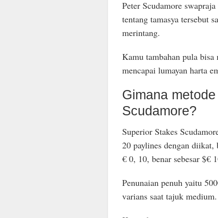
Peter Scudamore swapraja d
tentang tamasya tersebut 
merintang.
Kamu tambahan pula bisa m
mencapai lumayan harta e
Gimana metode k
Scudamore?
Superior Stakes Scudamore
20 paylines dengan diikat,
€ 0, 10, benar sebesar $€ 
Penunaian penuh yaitu 50
varians saat tajuk medium.