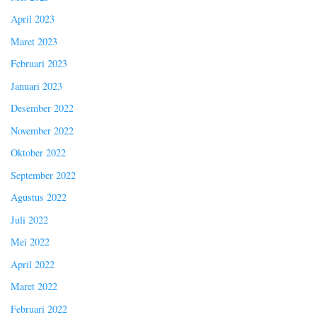
April 2023
Maret 2023
Februari 2023
Januari 2023
Desember 2022
November 2022
Oktober 2022
September 2022
Agustus 2022
Juli 2022
Mei 2022
April 2022
Maret 2022
Februari 2022