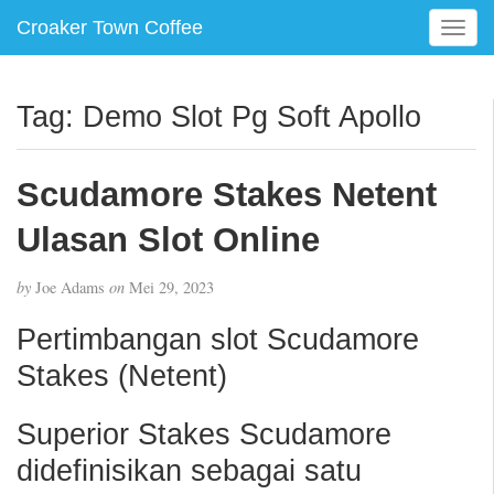
Croaker Town Coffee
T
o
g
g
Tag:
Demo Slot Pg Soft Apollo
l
e
n
Scudamore Stakes Netent
a
v
Ulasan Slot Online
i
g
by
Joe Adams
on
Mei 29, 2023
a
t
Pertimbangan slot Scudamore
i
Stakes (Netent)
o
n
Superior Stakes Scudamore
didefinisikan sebagai satu