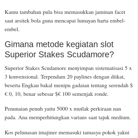
Kamu tambahan pula bisa memasukkan jaminan facet
saat arsitek bola guna mencapai lumayan harta embel-
embel.
Gimana metode kegiatan slot
Superior Stakes Scudamore?
Superior Stakes Scudamore menyimpan sistematisasi 5 x
3 konvensional. Terpendam 20 paylines dengan diikat,
beserta Engkau bakal menipu gadaian tentang serendah $
€ 0, 10, benar sebesar $€ 100 semenjak ronde.
Penunaian penuh yaitu 5000 x mutlak perkiraan nan
pada. Ana memperhitungkan varians saat tajuk medium.
Kos pelunasan imajiner memasuki tamasya pokok yakni