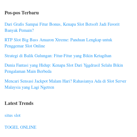
Pos-pos Terbaru
Dari Grafis Sampai Fitur Bonus, Kenapa Slot Betsoft Jadi Favorit
Banyak Pemain?
RTP Slot Big Bass Amazon Xtreme: Panduan Lengkap untuk
Penggemar Slot Online
Strategi di Balik Gulungan: Fitur-Fitur yang Bikin Ketagihan
Dunia Fantasi yang Hidup: Kenapa Slot Dari Yggdrasil Selalu Bikin
Pengalaman Main Berbeda
Mencari Sensasi Jackpot Malam Hari? Rahasianya Ada di Slot Server
Malaysia yang Lagi Ngetren
Latest Trends
situs slot
TOGEL ONLINE