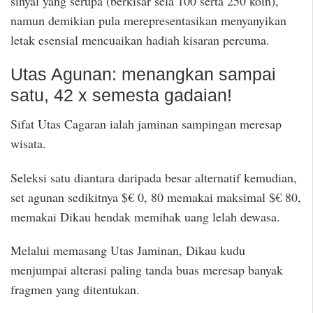
sinyal yang serupa (berkisar sela 100 serta 250 koin),
namun demikian pula merepresentasikan menyanyikan
letak esensial mencuaikan hadiah kisaran percuma.
Utas Agunan: menangkan sampai
satu, 42 x semesta gadaian!
Sifat Utas Cagaran ialah jaminan sampingan meresap
wisata.
Seleksi satu diantara daripada besar alternatif kemudian,
set agunan sedikitnya $€ 0, 80 memakai maksimal $€ 80,
memakai Dikau hendak memihak uang lelah dewasa.
Melalui memasang Utas Jaminan, Dikau kudu
menjumpai alterasi paling tanda buas meresap banyak
fragmen yang ditentukan.