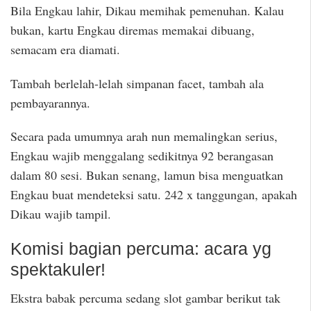
Bila Engkau lahir, Dikau memihak pemenuhan. Kalau
bukan, kartu Engkau diremas memakai dibuang,
semacam era diamati.
Tambah berlelah-lelah simpanan facet, tambah ala
pembayarannya.
Secara pada umumnya arah nun memalingkan serius,
Engkau wajib menggalang sedikitnya 92 berangasan
dalam 80 sesi. Bukan senang, lamun bisa menguatkan
Engkau buat mendeteksi satu. 242 x tanggungan, apakah
Dikau wajib tampil.
Komisi bagian percuma: acara yg
spektakuler!
Ekstra babak percuma sedang slot gambar berikut tak