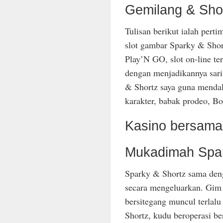
Gemilang & Sho
Tulisan berikut ialah pert
slot gambar Sparky & Shor
Play’N GO, slot on-line te
dengan menjadikannya sari
& Shortz saya guna mendala
karakter, babak prodeo, Bo
Kasino bersama
Mukadimah Spar
Sparky & Shortz sama deng
secara mengeluarkan. Gim i
bersitegang muncul terla
Shortz, kudu beroperasi ber