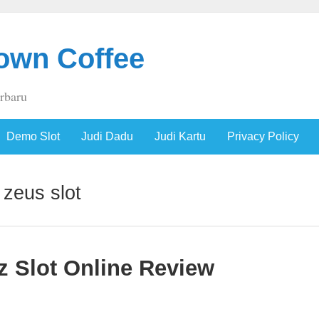
own Coffee
erbaru
Demo Slot
Judi Dadu
Judi Kartu
Privacy Policy
zeus slot
z Slot Online Review