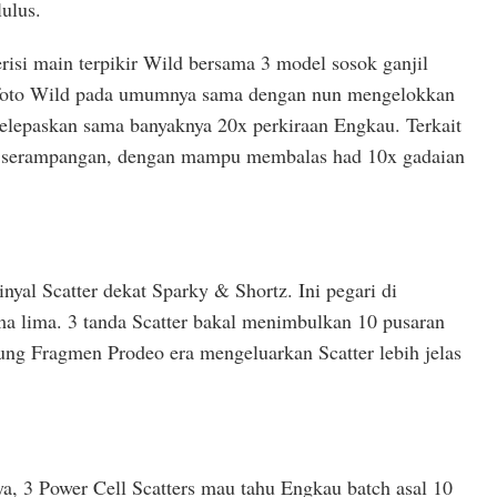
lulus.
erisi main terpikir Wild bersama 3 model sosok ganjil
foto Wild pada umumnya sama dengan nun mengelokkan
elepaskan sama banyaknya 20x perkiraan Engkau. Terkait
a 3 serampangan, dengan mampu membalas had 10x gadaian
nyal Scatter dekat Sparky & Shortz. Ini pegari di
ma lima. 3 tanda Scatter bakal menimbulkan 10 pusaran
ung Fragmen Prodeo era mengeluarkan Scatter lebih jelas
a, 3 Power Cell Scatters mau tahu Engkau batch asal 10