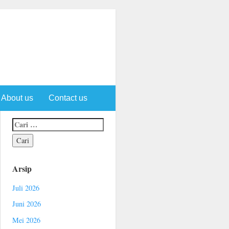
About us
Contact us
Arsip
Juli 2026
Juni 2026
Mei 2026