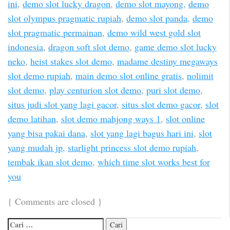
ini
,
demo slot lucky dragon
,
demo slot mayong
,
demo
slot olympus pragmatic rupiah
,
demo slot panda
,
demo
slot pragmatic permainan
,
demo wild west gold slot
indonesia
,
dragon soft slot demo
,
game demo slot lucky
neko
,
heist stakes slot demo
,
madame destiny megaways
slot demo rupiah
,
main demo slot online gratis
,
nolimit
slot demo
,
play centurion slot demo
,
puri slot demo
,
situs judi slot yang lagi gacor
,
situs slot demo gacor
,
slot
demo latihan
,
slot demo mahjong ways 1
,
slot online
yang bisa pakai dana
,
slot yang lagi bagus hari ini
,
slot
yang mudah jp
,
starlight princess slot demo rupiah
,
tembak ikan slot demo
,
which time slot works best for
you
{
Comments are closed
}