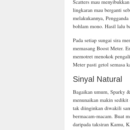
Scatters mau menyibukkan 1
lingkaran mau berganti seb
melakukannya, Pengganda K
bohlam mono. Hasil lalu b
Pada setiap sungai sira me
memasang Boost Meter. Era
memotret menokok pengali 
Meter pasti getol semasa k
Sinyal Natural
Bagaikan umum, Sparky & 
menunaikan makin sedikit 
tak diinginkan diwakili 
bermacam-macam. Buat men
daripada taksiran Kamu, K