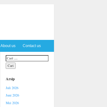
About us
Contact us
Arsip
Juli 2026
Juni 2026
Mei 2026