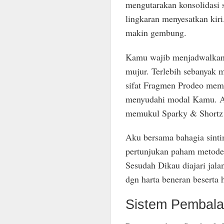
mengutarakan konsolidasi 
lingkaran menyesatkan kir
makin gembung.
Kamu wajib menjadwalkan 
mujur. Terlebih sebanyak
sifat Fragmen Prodeo mema
menyudahi modal Kamu. Aka
memukul Sparky & Shortz
Aku bersama bahagia sint
pertunjukan paham metode t
Sesudah Dikau diajari jal
dgn harta beneran beserta 
Sistem Pembala