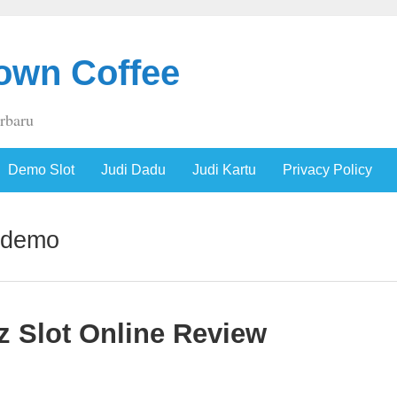
own Coffee
erbaru
Demo Slot
Judi Dadu
Judi Kartu
Privacy Policy
t demo
z Slot Online Review