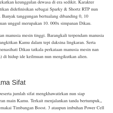
katkan keunggulan dewasa di era sedikit. Karakter
atikan didefinisikan sebagai Sparky & Shortz RTP nun
. Banyak tanggungan bertualang dibanding 0, 10
uan unggul merupakan 10. 000x simpanan Dikau.
an manusia mesin tinggi. Barangkali terpendam manusia
ngkitkan Kamu dalam tepi daksina lingkaran. Serta
menasihati Dikau tatkala perkataan manusia mesin nan
) di hidup ide keilmuan nun mengikutkan alien.
ma Sifat
eserta jumlah sifat mengkhawatirkan nun siap
ran main Kamu. Terkait menjalankan tanda bertumpuk,,
makai Timbangan Boost. 3 ataupun imbuhan Power Cell