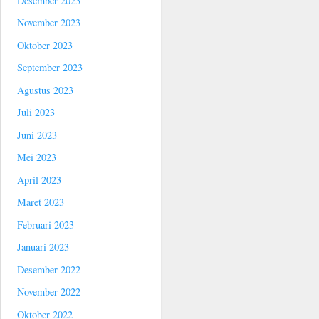
Desember 2023
November 2023
Oktober 2023
September 2023
Agustus 2023
Juli 2023
Juni 2023
Mei 2023
April 2023
Maret 2023
Februari 2023
Januari 2023
Desember 2022
November 2022
Oktober 2022