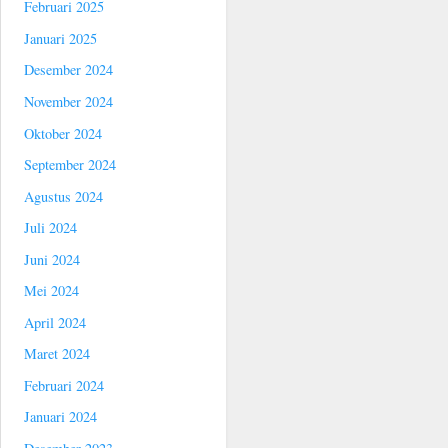
Februari 2025
Januari 2025
Desember 2024
November 2024
Oktober 2024
September 2024
Agustus 2024
Juli 2024
Juni 2024
Mei 2024
April 2024
Maret 2024
Februari 2024
Januari 2024