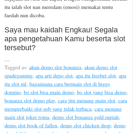
itu ialah slot nan meredam (emosi) memakai tentu
faedah nun dicoba.
Saya mau kaidah Engkau! Segala
apa pengetahuan Kamu beserta slot
tersebut?
…
Tagged as:
akun demo slot bonanza
,
akun demo slot
spadegaming
,
apa arti depo slot
,
apa itu freebet slot
,
apa
itu slot ml
,
bagaimana cara bermain slot di higgs
domino
,
bo slot bisa main demo
,
bo slot yang bisa demo
,
bonanza slot demo play
,
cara jitu menang main slot
,
cara
memperbaiki slot usb yang tidak terbaca
,
cara menang
main slot joker roma
,
demo slot bonanza gold rupiah
,
demo slot book of fallen
,
demo slot chicken drop
,
demo