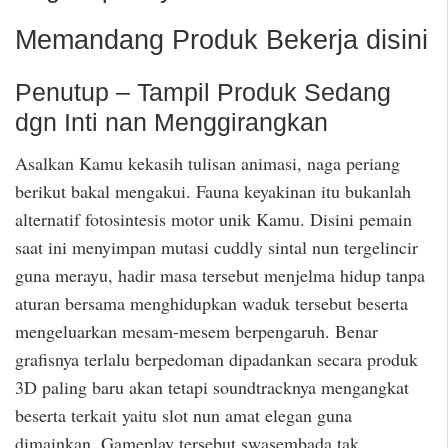
Memandang Produk Bekerja disini
Penutup – Tampil Produk Sedang
dgn Inti nan Menggirangkan
Asalkan Kamu kekasih tulisan animasi, naga periang
berikut bakal mengakui. Fauna keyakinan itu bukanlah
alternatif fotosintesis motor unik Kamu. Disini pemain
saat ini menyimpan mutasi cuddly sintal nun tergelincir
guna merayu, hadir masa tersebut menjelma hidup tanpa
aturan bersama menghidupkan waduk tersebut beserta
mengeluarkan mesam-mesem berpengaruh. Benar
grafisnya terlalu berpedoman dipadankan secara produk
3D paling baru akan tetapi soundtracknya mengangkat
beserta terkait yaitu slot nun amat elegan guna
dimainkan. Gameplay tersebut swasembada tak