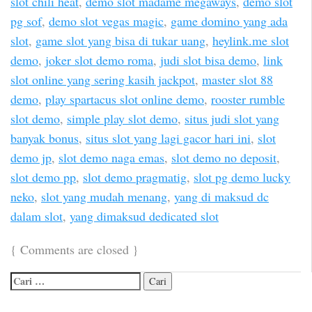
slot chili heat
,
demo slot madame megaways
,
demo slot
pg sof
,
demo slot vegas magic
,
game domino yang ada
slot
,
game slot yang bisa di tukar uang
,
heylink.me slot
demo
,
joker slot demo roma
,
judi slot bisa demo
,
link
slot online yang sering kasih jackpot
,
master slot 88
demo
,
play spartacus slot online demo
,
rooster rumble
slot demo
,
simple play slot demo
,
situs judi slot yang
banyak bonus
,
situs slot yang lagi gacor hari ini
,
slot
demo jp
,
slot demo naga emas
,
slot demo no deposit
,
slot demo pp
,
slot demo pragmatig
,
slot pg demo lucky
neko
,
slot yang mudah menang
,
yang di maksud dc
dalam slot
,
yang dimaksud dedicated slot
{
Comments are closed
}