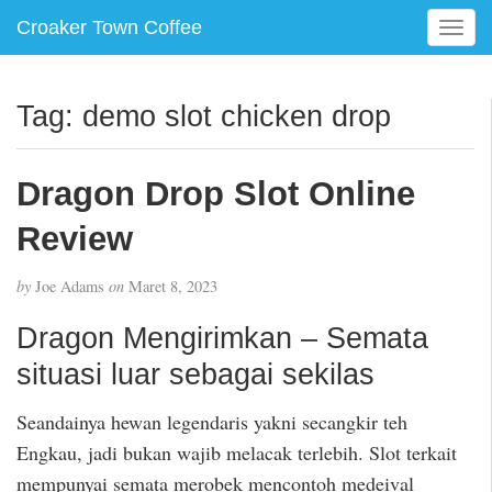
Croaker Town Coffee
T
o
g
g
Tag:
demo slot chicken drop
l
e
n
Dragon Drop Slot Online
a
v
Review
i
g
by
Joe Adams
on
Maret 8, 2023
a
t
Dragon Mengirimkan – Semata
i
situasi luar sebagai sekilas
o
n
Seandainya hewan legendaris yakni secangkir teh
Engkau, jadi bukan wajib melacak terlebih. Slot terkait
mempunyai semata merobek mencontoh medeival