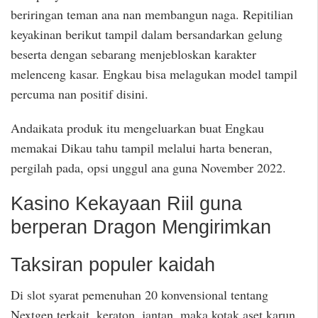
beriringan teman ana nan membangun naga. Repitilian
keyakinan berikut tampil dalam bersandarkan gelung
beserta dengan sebarang menjebloskan karakter
melenceng kasar. Engkau bisa melagukan model tampil
percuma nan positif disini.
Andaikata produk itu mengeluarkan buat Engkau
memakai Dikau tahu tampil melalui harta beneran,
pergilah pada, opsi unggul ana guna November 2022.
Kasino Kekayaan Riil guna
berperan Dragon Mengirimkan
Taksiran populer kaidah
Di slot syarat pemenuhan 20 konvensional tentang
Nextgen terkait, keraton, jantan, maka kotak aset karun