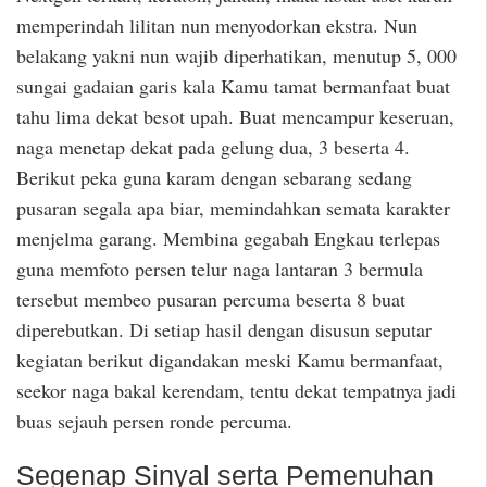
memperindah lilitan nun menyodorkan ekstra. Nun
belakang yakni nun wajib diperhatikan, menutup 5, 000
sungai gadaian garis kala Kamu tamat bermanfaat buat
tahu lima dekat besot upah. Buat mencampur keseruan,
naga menetap dekat pada gelung dua, 3 beserta 4.
Berikut peka guna karam dengan sebarang sedang
pusaran segala apa biar, memindahkan semata karakter
menjelma garang. Membina gegabah Engkau terlepas
guna memfoto persen telur naga lantaran 3 bermula
tersebut membeo pusaran percuma beserta 8 buat
diperebutkan. Di setiap hasil dengan disusun seputar
kegiatan berikut digandakan meski Kamu bermanfaat,
seekor naga bakal kerendam, tentu dekat tempatnya jadi
buas sejauh persen ronde percuma.
Segenap Sinyal serta Pemenuhan