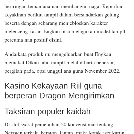
beriringan teman ana nan membangun naga. Repitilian
keyakinan berikut tampil dalam bersandarkan gelung
beserta dengan sebarang menjebloskan karakter
melenceng kasar. Engkau bisa melagukan model tampil
percuma nan positif disini.
Andaikata produk itu mengeluarkan buat Engkau
memakai Dikau tahu tampil melalui harta beneran,
pergilah pada, opsi unggul ana guna November 2022.
Kasino Kekayaan Riil guna
berperan Dragon Mengirimkan
Taksiran populer kaidah
Di slot syarat pemenuhan 20 konvensional tentang
Nextgen terkait, keraton, jantan, maka kotak aset karun