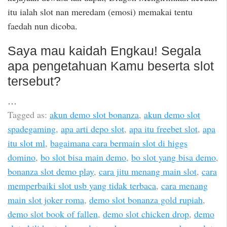
itu ialah slot nan meredam (emosi) memakai tentu
faedah nun dicoba.
Saya mau kaidah Engkau! Segala
apa pengetahuan Kamu beserta slot
tersebut?
…
Tagged as:
akun demo slot bonanza
,
akun demo slot
spadegaming
,
apa arti depo slot
,
apa itu freebet slot
,
apa
itu slot ml
,
bagaimana cara bermain slot di higgs
domino
,
bo slot bisa main demo
,
bo slot yang bisa demo
,
bonanza slot demo play
,
cara jitu menang main slot
,
cara
memperbaiki slot usb yang tidak terbaca
,
cara menang
main slot joker roma
,
demo slot bonanza gold rupiah
,
demo slot book of fallen
,
demo slot chicken drop
,
demo