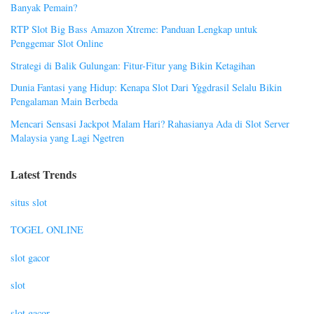
Banyak Pemain?
RTP Slot Big Bass Amazon Xtreme: Panduan Lengkap untuk
Penggemar Slot Online
Strategi di Balik Gulungan: Fitur-Fitur yang Bikin Ketagihan
Dunia Fantasi yang Hidup: Kenapa Slot Dari Yggdrasil Selalu Bikin
Pengalaman Main Berbeda
Mencari Sensasi Jackpot Malam Hari? Rahasianya Ada di Slot Server
Malaysia yang Lagi Ngetren
Latest Trends
situs slot
TOGEL ONLINE
slot gacor
slot
slot gacor