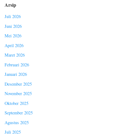
Arsip
Juli 2026
Juni 2026
Mei 2026
April 2026
Maret 2026
Februari 2026
Januari 2026
Desember 2025
November 2025
Oktober 2025
September 2025
Agustus 2025
Juli 2025