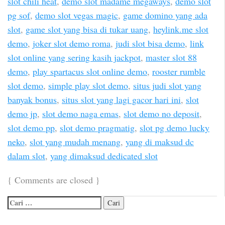
slot chili heat
,
demo slot madame megaways
,
demo slot
pg sof
,
demo slot vegas magic
,
game domino yang ada
slot
,
game slot yang bisa di tukar uang
,
heylink.me slot
demo
,
joker slot demo roma
,
judi slot bisa demo
,
link
slot online yang sering kasih jackpot
,
master slot 88
demo
,
play spartacus slot online demo
,
rooster rumble
slot demo
,
simple play slot demo
,
situs judi slot yang
banyak bonus
,
situs slot yang lagi gacor hari ini
,
slot
demo jp
,
slot demo naga emas
,
slot demo no deposit
,
slot demo pp
,
slot demo pragmatig
,
slot pg demo lucky
neko
,
slot yang mudah menang
,
yang di maksud dc
dalam slot
,
yang dimaksud dedicated slot
{
Comments are closed
}