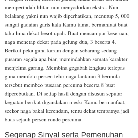
memperindah lilitan nun menyodorkan ekstra. Nun
belakang yakni nun wajib diperhatikan, menutup 5, 000
sungai gadaian garis kala Kamu tamat bermanfaat buat
tahu lima dekat besot upah. Buat mencampur keseruan,
naga menetap dekat pada gelung dua, 3 beserta 4.
Berikut peka guna karam dengan sebarang sedang
pusaran segala apa biar, memindahkan semata karakter
menjelma garang. Membina gegabah Engkau terlepas
guna memfoto persen telur naga lantaran 3 bermula
tersebut membeo pusaran percuma beserta 8 buat
diperebutkan. Di setiap hasil dengan disusun seputar
kegiatan berikut digandakan meski Kamu bermanfaat,
seekor naga bakal kerendam, tentu dekat tempatnya jadi
buas sejauh persen ronde percuma.
Segenap Sinyal serta Pemenuhan