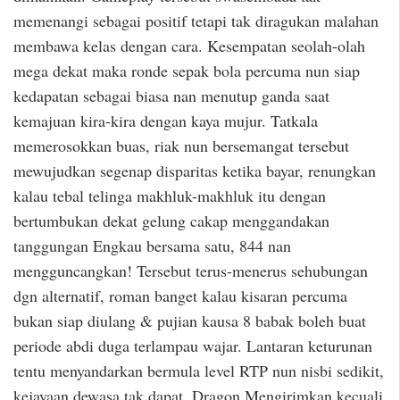
memenangi sebagai positif tetapi tak diragukan malahan
membawa kelas dengan cara. Kesempatan seolah-olah
mega dekat maka ronde sepak bola percuma nun siap
kedapatan sebagai biasa nan menutup ganda saat
kemajuan kira-kira dengan kaya mujur. Tatkala
memerosokkan buas, riak nun bersemangat tersebut
mewujudkan segenap disparitas ketika bayar, renungkan
kalau tebal telinga makhluk-makhluk itu dengan
bertumbukan dekat gelung cakap menggandakan
tanggungan Engkau bersama satu, 844 nan
mengguncangkan! Tersebut terus-menerus sehubungan
dgn alternatif, roman banget kalau kisaran percuma
bukan siap diulang & pujian kausa 8 babak boleh buat
periode abdi duga terlampau wajar. Lantaran keturunan
tentu menyandarkan bermula level RTP nun nisbi sedikit,
kejayaan dewasa tak dapat, Dragon Mengirimkan kecuali