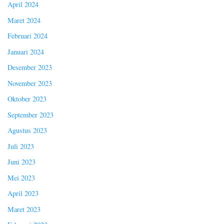
April 2024
Maret 2024
Februari 2024
Januari 2024
Desember 2023
November 2023
Oktober 2023
September 2023
Agustus 2023
Juli 2023
Juni 2023
Mei 2023
April 2023
Maret 2023