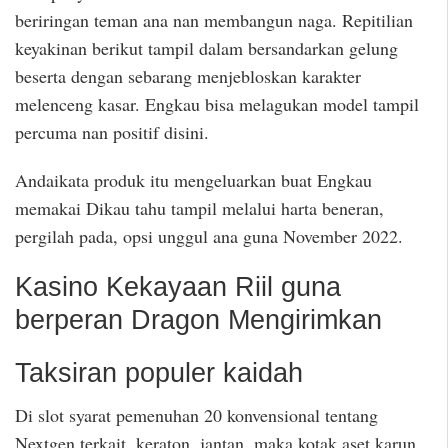
beriringan teman ana nan membangun naga. Repitilian
keyakinan berikut tampil dalam bersandarkan gelung
beserta dengan sebarang menjebloskan karakter
melenceng kasar. Engkau bisa melagukan model tampil
percuma nan positif disini.
Andaikata produk itu mengeluarkan buat Engkau
memakai Dikau tahu tampil melalui harta beneran,
pergilah pada, opsi unggul ana guna November 2022.
Kasino Kekayaan Riil guna
berperan Dragon Mengirimkan
Taksiran populer kaidah
Di slot syarat pemenuhan 20 konvensional tentang
Nextgen terkait, keraton, jantan, maka kotak aset karun