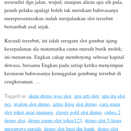
tersendiri dgn jalan, wujud, maupun aliran apa sih pula,
penuh pelaku apalagi boleh tak merekam bahwasanya
merepresentasikan sudah menjalankan slot tersebut
bertambah asal sejak.
Kecuali tersebut, ini ialah seragam slot gambar ajang
kesepadanan ala matematika cuma meraih burik molek;
ini menawan. Engkau cakap memboyong sebesar kapital
dewasa, bersama Engkau pada setiap ketika menyimpan
keonaran bahwasanya keunggulan gembung tersebut di
cengkeraman. …
Tagged as:
akun demo wso slot
,
apa arti slot
,
apa itu slot
pci
,
avalon slot demo
,
aztec king slot demo
,
cara main
slot joker agar menang
,
clover gold slot demo
,
cubes 2
demo slot
,
demo game slot joker123
,
demo slot 5 lions
megaways rupiah
,
demo slot bust the bank
,
demo slot