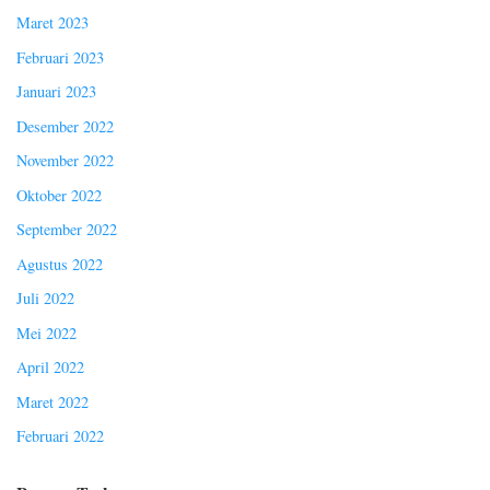
Maret 2023
Februari 2023
Januari 2023
Desember 2022
November 2022
Oktober 2022
September 2022
Agustus 2022
Juli 2022
Mei 2022
April 2022
Maret 2022
Februari 2022