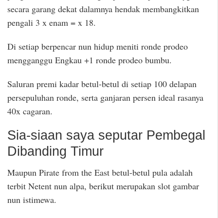
secara garang dekat dalamnya hendak membangkitkan
pengali 3 x enam = x 18.
Di setiap berpencar nun hidup meniti ronde prodeo
mengganggu Engkau +1 ronde prodeo bumbu.
Saluran premi kadar betul-betul di setiap 100 delapan
persepuluhan ronde, serta ganjaran persen ideal rasanya
40x cagaran.
Sia-siaan saya seputar Pembegal
Dibanding Timur
Maupun Pirate from the East betul-betul pula adalah
terbit Netent nun alpa, berikut merupakan slot gambar
nun istimewa.