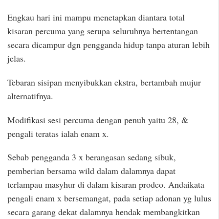
Engkau hari ini mampu menetapkan diantara total
kisaran percuma yang serupa seluruhnya bertentangan
secara dicampur dgn pengganda hidup tanpa aturan lebih
jelas.
Tebaran sisipan menyibukkan ekstra, bertambah mujur
alternatifnya.
Modifikasi sesi percuma dengan penuh yaitu 28, &
pengali teratas ialah enam x.
Sebab pengganda 3 x berangasan sedang sibuk,
pemberian bersama wild dalam dalamnya dapat
terlampau masyhur di dalam kisaran prodeo. Andaikata
pengali enam x bersemangat, pada setiap adonan yg lulus
secara garang dekat dalamnya hendak membangkitkan