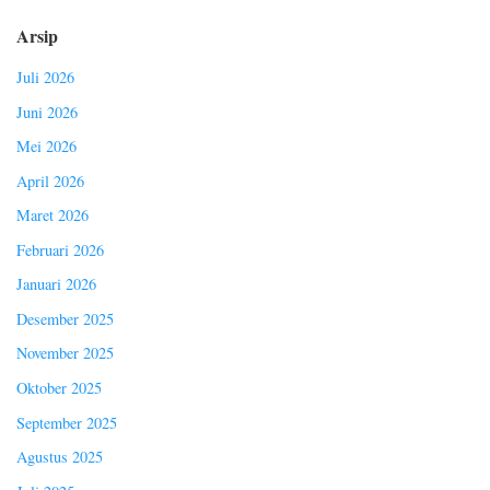
Arsip
Juli 2026
Juni 2026
Mei 2026
April 2026
Maret 2026
Februari 2026
Januari 2026
Desember 2025
November 2025
Oktober 2025
September 2025
Agustus 2025