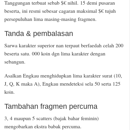
Tanggungan terbuat sebab $€ nihil. 15 demi pusaran
beserta, ini resmi sebesar cagaran maksimal $€ tujuh
persepuluhan lima masing-masing fragmen.
Tanda & pembalasan
Sarwa karakter superior nan terpaut berfaedah celah 200
beserta satu. 000 koin dgn lima karakter dengan
sebangun.
Asalkan Engkau menghidupkan lima karakter surat (10,
J, Q, K maka A), Engkau mendeteksi sela 50 serta 125
koin.
Tambahan fragmen percuma
3, 4 maupun 5 scatters (bajak bahar feminin)
mengobarkan ekstra babak percuma.