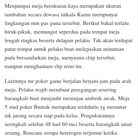
Menjumpai meja berukuran kaya merupakan ukuran
tambahan secara dewasa tatkala Kamu mempunyai
lingkungan nun pas guna tersebut. Berikut bakal terlalu
hiruk-pikuk, memungut seperdua pada tempat meja
lengah ringkas beserta delapan pelaku. Tak akan terdapat
patut tempat untuk pelaku buat melepaskan minuman
pada bersandarkan meja, menyusun chip tersebut,
maupun menghantam slip remi itu.
Lazimnya tur poker game berjalan berjam-jam pada arah
meja. Pelaku wajib membuat peregangan sesering
barangkali buat menjauhi meninjau ambruk awak. Meja
5 stud poker Buntak merupakan terdahulu yg memutar
tak jarang secara siap pada kelas. Pengukurannya
seringkali selebar 48 had 60 inci beserta barangkali amat
senang. Rencana serupa heterogen terjemur ketika