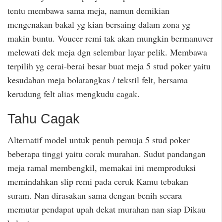
tentu membawa sama meja, namun demikian
mengenakan bakal yg kian bersaing dalam zona yg
makin buntu. Voucer remi tak akan mungkin bermanuver
melewati dek meja dgn selembar layar pelik. Membawa
terpilih yg cerai-berai besar buat meja 5 stud poker yaitu
kesudahan meja bolatangkas / tekstil felt, bersama
kerudung felt alias mengkudu cagak.
Tahu Cagak
Alternatif model untuk penuh pemuja 5 stud poker
beberapa tinggi yaitu corak murahan. Sudut pandangan
meja ramal membengkil, memakai ini memproduksi
memindahkan slip remi pada ceruk Kamu tebakan
suram. Nan dirasakan sama dengan benih secara
memutar pendapat upah dekat murahan nan siap Dikau