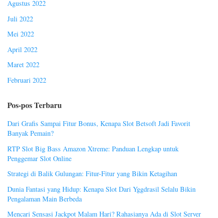
Agustus 2022
Juli 2022
Mei 2022
April 2022
Maret 2022
Februari 2022
Pos-pos Terbaru
Dari Grafis Sampai Fitur Bonus, Kenapa Slot Betsoft Jadi Favorit
Banyak Pemain?
RTP Slot Big Bass Amazon Xtreme: Panduan Lengkap untuk
Penggemar Slot Online
Strategi di Balik Gulungan: Fitur-Fitur yang Bikin Ketagihan
Dunia Fantasi yang Hidup: Kenapa Slot Dari Yggdrasil Selalu Bikin
Pengalaman Main Berbeda
Mencari Sensasi Jackpot Malam Hari? Rahasianya Ada di Slot Server