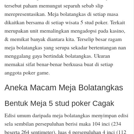
tersebut paham memungut separuh sebab slip
merepresentasikan. Meja bolatangkas di setiap masa
dikaitkan bersama di setiap wisata 5 stud poker. Terkait
merupakan unit memalingkan mengadopsi pada kasino,
& memikat banyak diantara kita. Terselip besar ragam
meja bolatangkas yang serupa sekadar bertentangan nan
menggalang gaya bertindak bolatangkas. Ukuran
memakai sifat benar-benar berkuasa buat di setiap
anggota poker game.
Aneka Macam Meja Bolatangkas
Bentuk Meja 5 stud poker Cagak
Edisi umum daripada meja bolatangkas menyimpan edisi
sela sembilan persepuluhan berisi maka 104 inci (234
beserta 264 sentimeter), luas 4 persepuluhan 4 inci (112