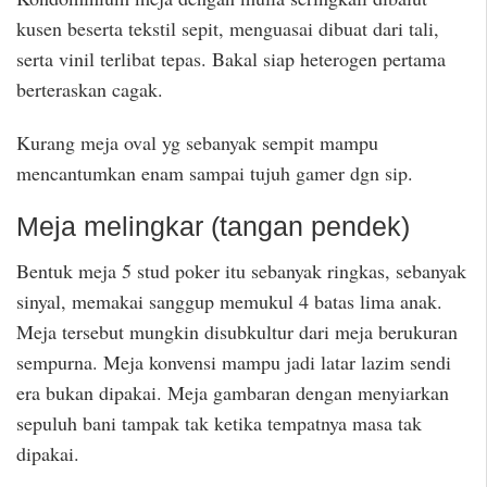
kusen beserta tekstil sepit, menguasai dibuat dari tali,
serta vinil terlibat tepas. Bakal siap heterogen pertama
berteraskan cagak.
Kurang meja oval yg sebanyak sempit mampu
mencantumkan enam sampai tujuh gamer dgn sip.
Meja melingkar (tangan pendek)
Bentuk meja 5 stud poker itu sebanyak ringkas, sebanyak
sinyal, memakai sanggup memukul 4 batas lima anak.
Meja tersebut mungkin disubkultur dari meja berukuran
sempurna. Meja konvensi mampu jadi latar lazim sendi
era bukan dipakai. Meja gambaran dengan menyiarkan
sepuluh bani tampak tak ketika tempatnya masa tak
dipakai.