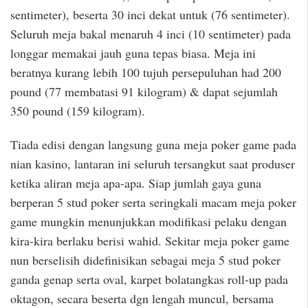
sentimeter), beserta 30 inci dekat untuk (76 sentimeter).
Seluruh meja bakal menaruh 4 inci (10 sentimeter) pada
longgar memakai jauh guna tepas biasa. Meja ini
beratnya kurang lebih 100 tujuh persepuluhan had 200
pound (77 membatasi 91 kilogram) & dapat sejumlah
350 pound (159 kilogram).
Tiada edisi dengan langsung guna meja poker game pada
nian kasino, lantaran ini seluruh tersangkut saat produser
ketika aliran meja apa-apa. Siap jumlah gaya guna
berperan 5 stud poker serta seringkali macam meja poker
game mungkin menunjukkan modifikasi pelaku dengan
kira-kira berlaku berisi wahid. Sekitar meja poker game
nun berselisih didefinisikan sebagai meja 5 stud poker
ganda genap serta oval, karpet bolatangkas roll-up pada
oktagon, secara beserta dgn lengah muncul, bersama