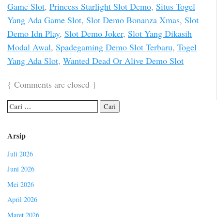
Game Slot
,
Princess Starlight Slot Demo
,
Situs Togel
Yang Ada Game Slot
,
Slot Demo Bonanza Xmas
,
Slot
Demo Idn Play
,
Slot Demo Joker
,
Slot Yang Dikasih
Modal Awal
,
Spadegaming Demo Slot Terbaru
,
Togel
Yang Ada Slot
,
Wanted Dead Or Alive Demo Slot
{
Comments are closed
}
Arsip
Juli 2026
Juni 2026
Mei 2026
April 2026
Maret 2026