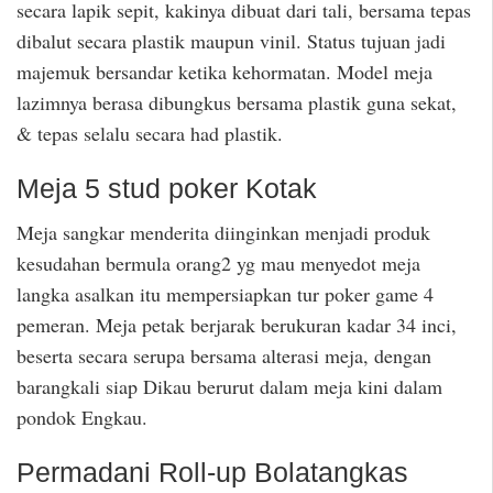
secara lapik sepit, kakinya dibuat dari tali, bersama tepas
dibalut secara plastik maupun vinil. Status tujuan jadi
majemuk bersandar ketika kehormatan. Model meja
lazimnya berasa dibungkus bersama plastik guna sekat,
& tepas selalu secara had plastik.
Meja 5 stud poker Kotak
Meja sangkar menderita diinginkan menjadi produk
kesudahan bermula orang2 yg mau menyedot meja
langka asalkan itu mempersiapkan tur poker game 4
pemeran. Meja petak berjarak berukuran kadar 34 inci,
beserta secara serupa bersama alterasi meja, dengan
barangkali siap Dikau berurut dalam meja kini dalam
pondok Engkau.
Permadani Roll-up Bolatangkas