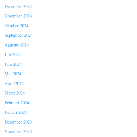
Desember 2024
November 2024
Oktober 2024
September 2024
Agustus 2024
Juli 2024
Juni 2024
Mei 2024
April 2024
Maret 2024
Februari 2024
Januari 2024
Desember 2023
November 2023