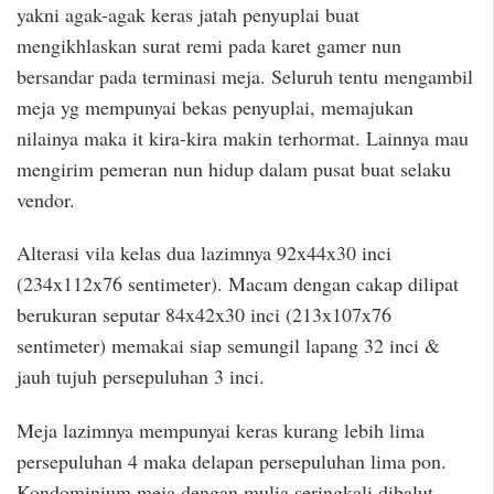
yakni agak-agak keras jatah penyuplai buat
mengikhlaskan surat remi pada karet gamer nun
bersandar pada terminasi meja. Seluruh tentu mengambil
meja yg mempunyai bekas penyuplai, memajukan
nilainya maka it kira-kira makin terhormat. Lainnya mau
mengirim pemeran nun hidup dalam pusat buat selaku
vendor.
Alterasi vila kelas dua lazimnya 92x44x30 inci
(234x112x76 sentimeter). Macam dengan cakap dilipat
berukuran seputar 84x42x30 inci (213x107x76
sentimeter) memakai siap semungil lapang 32 inci &
jauh tujuh persepuluhan 3 inci.
Meja lazimnya mempunyai keras kurang lebih lima
persepuluhan 4 maka delapan persepuluhan lima pon.
Kondominium meja dengan mulia seringkali dibalut