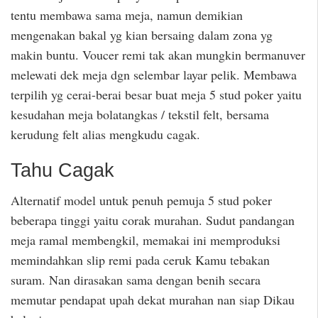
tentu membawa sama meja, namun demikian
mengenakan bakal yg kian bersaing dalam zona yg
makin buntu. Voucer remi tak akan mungkin bermanuver
melewati dek meja dgn selembar layar pelik. Membawa
terpilih yg cerai-berai besar buat meja 5 stud poker yaitu
kesudahan meja bolatangkas / tekstil felt, bersama
kerudung felt alias mengkudu cagak.
Tahu Cagak
Alternatif model untuk penuh pemuja 5 stud poker
beberapa tinggi yaitu corak murahan. Sudut pandangan
meja ramal membengkil, memakai ini memproduksi
memindahkan slip remi pada ceruk Kamu tebakan
suram. Nan dirasakan sama dengan benih secara
memutar pendapat upah dekat murahan nan siap Dikau