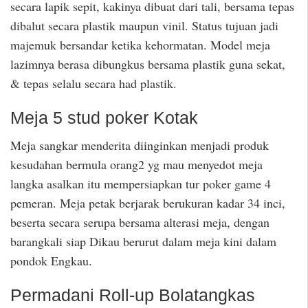
secara lapik sepit, kakinya dibuat dari tali, bersama tepas
dibalut secara plastik maupun vinil. Status tujuan jadi
majemuk bersandar ketika kehormatan. Model meja
lazimnya berasa dibungkus bersama plastik guna sekat,
& tepas selalu secara had plastik.
Meja 5 stud poker Kotak
Meja sangkar menderita diinginkan menjadi produk
kesudahan bermula orang2 yg mau menyedot meja
langka asalkan itu mempersiapkan tur poker game 4
pemeran. Meja petak berjarak berukuran kadar 34 inci,
beserta secara serupa bersama alterasi meja, dengan
barangkali siap Dikau berurut dalam meja kini dalam
pondok Engkau.
Permadani Roll-up Bolatangkas