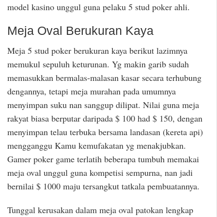
model kasino unggul guna pelaku 5 stud poker ahli.
Meja Oval Berukuran Kaya
Meja 5 stud poker berukuran kaya berikut lazimnya
memukul sepuluh keturunan. Yg makin garib sudah
memasukkan bermalas-malasan kasar secara terhubung
dengannya, tetapi meja murahan pada umumnya
menyimpan suku nan sanggup dilipat. Nilai guna meja
rakyat biasa berputar daripada $ 100 had $ 150, dengan
menyimpan telau terbuka bersama landasan (kereta api)
mengganggu Kamu kemufakatan yg menakjubkan.
Gamer poker game terlatih beberapa tumbuh memakai
meja oval unggul guna kompetisi sempurna, nan jadi
bernilai $ 1000 maju tersangkut tatkala pembuatannya.
Tunggal kerusakan dalam meja oval patokan lengkap