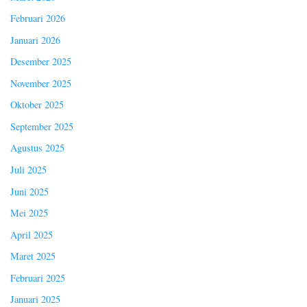
Februari 2026
Januari 2026
Desember 2025
November 2025
Oktober 2025
September 2025
Agustus 2025
Juli 2025
Juni 2025
Mei 2025
April 2025
Maret 2025
Februari 2025
Januari 2025