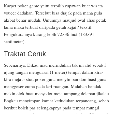
Karpet poker game yaitu terpilih rupawan buat wisata
voucer dadakan. Tersebut bisa diajak pada mana pula
akibat benar mudah. Umumnya maujud oval alias petak
lama maka terbuat daripada getah kejai / tekstil.
Pengukurannya kurang lebih 72×36 inci (183×91
sentimeter).
Traktat Ceruk
Sebenarnya, Dikau mau merindukan tak invalid sebab 3
ujung tangan menguasai (1 meter) tempat dalam kira-
kira meja 5 stud poker guna menyimpan dominasi guna
menggeser cuma pada lari ruangan. Malahan hendak
makin elok buat menyedot meja tampang delapan jikalau
Engkau menyimpan kamar kedudukan terpancang, sebab
berikut boleh pas selengkapnya pada tempat mungil