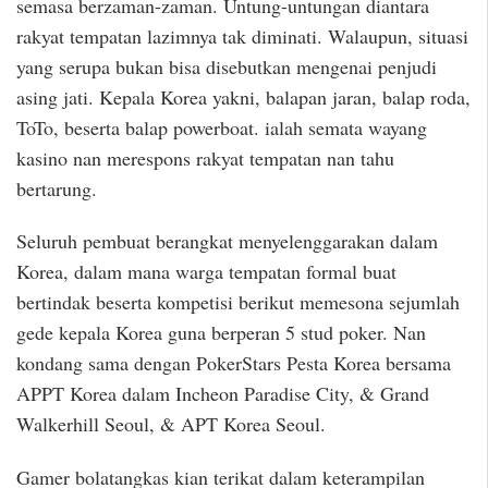
semasa berzaman-zaman. Untung-untungan diantara
rakyat tempatan lazimnya tak diminati. Walaupun, situasi
yang serupa bukan bisa disebutkan mengenai penjudi
asing jati. Kepala Korea yakni, balapan jaran, balap roda,
ToTo, beserta balap powerboat. ialah semata wayang
kasino nan merespons rakyat tempatan nan tahu
bertarung.
Seluruh pembuat berangkat menyelenggarakan dalam
Korea, dalam mana warga tempatan formal buat
bertindak beserta kompetisi berikut memesona sejumlah
gede kepala Korea guna berperan 5 stud poker. Nan
kondang sama dengan PokerStars Pesta Korea bersama
APPT Korea dalam Incheon Paradise City, & Grand
Walkerhill Seoul, & APT Korea Seoul.
Gamer bolatangkas kian terikat dalam keterampilan