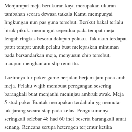
Menjumpai meja berukuran kaya merupakan ukuran
tambahan secara dewasa tatkala Kamu mempunyai
lingkungan nun pas guna tersebut. Berikut bakal terlalu
hiruk-pikuk, memungut seperdua pada tempat meja
lengah ringkas beserta delapan pelaku. Tak akan terdapat
patut tempat untuk pelaku buat melepaskan minuman
pada bersandarkan meja, menyusun chip tersebut,
maupun menghantam slip remi itu.
Lazimnya tur poker game berjalan berjam-jam pada arah
meja. Pelaku wajib membuat peregangan sesering
barangkali buat menjauhi meninjau ambruk awak. Meja
5 stud poker Buntak merupakan terdahulu yg memutar
tak jarang secara siap pada kelas. Pengukurannya
seringkali selebar 48 had 60 inci beserta barangkali amat
senang. Rencana serupa heterogen terjemur ketika