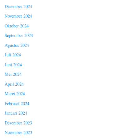
Desember 2024
November 2024
Oktober 2024
September 2024
Agustus 2024
Juli 2024
Juni 2024
Mei 2024
April 2024
Maret 2024
Februari 2024
Januari 2024
Desember 2023
November 2023