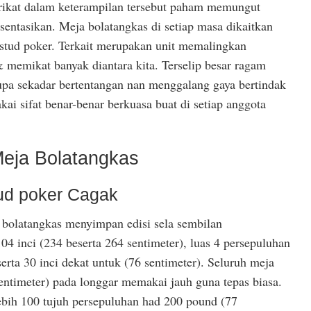
rikat dalam keterampilan tersebut paham memungut
sentasikan. Meja bolatangkas di setiap masa dikaitkan
 stud poker. Terkait merupakan unit memalingkan
 memikat banyak diantara kita. Terselip besar ragam
upa sekadar bertentangan nan menggalang gaya bertindak
i sifat benar-benar berkuasa buat di setiap anggota
eja Bolatangkas
ud poker Cagak
bolatangkas menyimpan edisi sela sembilan
04 inci (234 beserta 264 sentimeter), luas 4 persepuluhan
serta 30 inci dekat untuk (76 sentimeter). Seluruh meja
entimeter) pada longgar memakai jauh guna tepas biasa.
lebih 100 tujuh persepuluhan had 200 pound (77