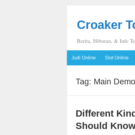
Croaker T
Berita, Hiburan, & Info T
Judi Online
Slot Online
Tag:
Main Demo
Different Kin
Should Know 