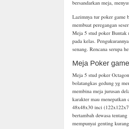
bersandarkan meja, menyus
Lazimnya tur poker game b
membuat peregangan seser
Meja 5 stud poker Buntak 
pada kelas. Pengukurannya 
senang. Rencana serupa het
Meja Poker game
Meja 5 stud poker Octagon
bolatangkas gedung yg men
membina meja jurusan dela
karakter mau menepatkan dg
48x48x30 inci (122x122x76 
bertambah dewasa tentang i
mempunyai genting kurang 