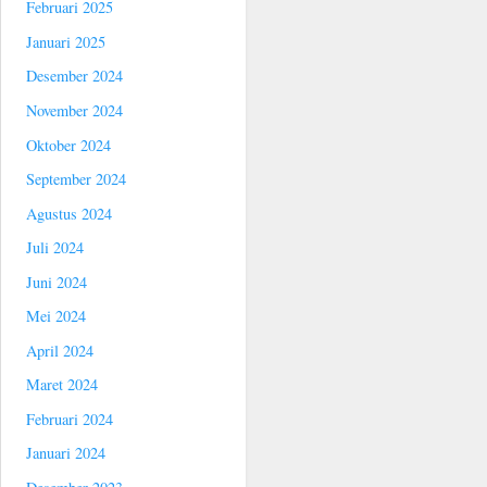
Februari 2025
Januari 2025
Desember 2024
November 2024
Oktober 2024
September 2024
Agustus 2024
Juli 2024
Juni 2024
Mei 2024
April 2024
Maret 2024
Februari 2024
Januari 2024