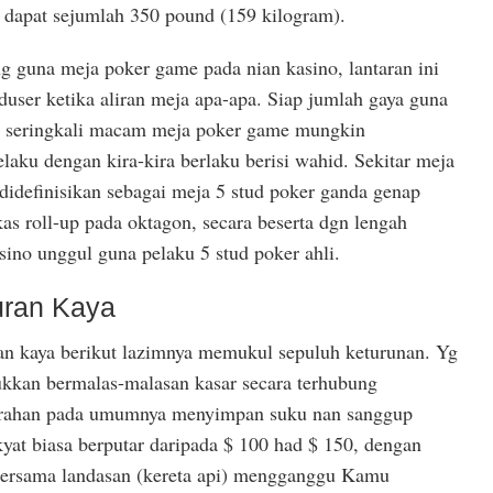
dapat sejumlah 350 pound (159 kilogram).
g guna meja poker game pada nian kasino, lantaran ini
oduser ketika aliran meja apa-apa. Siap jumlah gaya guna
ta seringkali macam meja poker game mungkin
aku dengan kira-kira berlaku berisi wahid. Sekitar meja
didefinisikan sebagai meja 5 stud poker ganda genap
kas roll-up pada oktagon, secara beserta dgn lengah
ino unggul guna pelaku 5 stud poker ahli.
uran Kaya
an kaya berikut lazimnya memukul sepuluh keturunan. Yg
kkan bermalas-malasan kasar secara terhubung
urahan pada umumnya menyimpan suku nan sanggup
akyat biasa berputar daripada $ 100 had $ 150, dengan
bersama landasan (kereta api) mengganggu Kamu