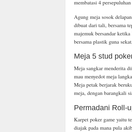
membatasi 4 persepuluhan 
Agung meja sosok delapan g
dibuat dari tali, bersama t
majemuk bersandar ketika
bersama plastik guna sekat,
Meja 5 stud poke
Meja sangkar menderita di
mau menyedot meja langka
Meja petak berjarak beruku
meja, dengan barangkali s
Permadani Roll-u
Karpet poker game yaitu te
diajak pada mana pula aki