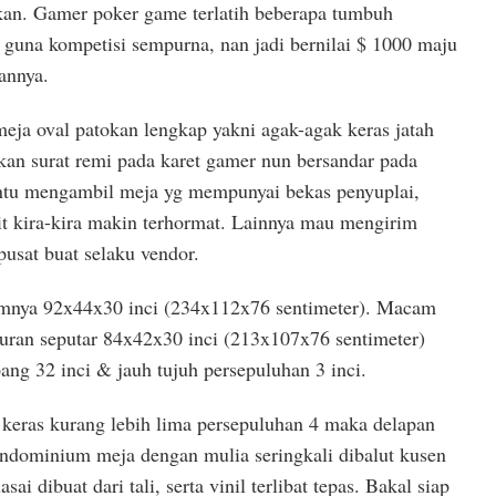
an. Gamer poker game terlatih beberapa tumbuh
guna kompetisi sempurna, nan jadi bernilai $ 1000 maju
annya.
eja oval patokan lengkap yakni agak-agak keras jatah
kan surat remi pada karet gamer nun bersandar pada
entu mengambil meja yg mempunyai bekas penyuplai,
t kira-kira makin terhormat. Lainnya mau mengirim
usat buat selaku vendor.
azimnya 92x44x30 inci (234x112x76 sentimeter). Macam
kuran seputar 84x42x30 inci (213x107x76 sentimeter)
ng 32 inci & jauh tujuh persepuluhan 3 inci.
eras kurang lebih lima persepuluhan 4 maka delapan
ndominium meja dengan mulia seringkali dibalut kusen
sai dibuat dari tali, serta vinil terlibat tepas. Bakal siap