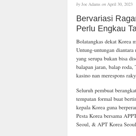
by
Joe Adams
on
April 30, 2023
Bervariasi Rag
Perlu Engkau T
Bolatangkas dekat Korea
Untung-untungan diantara r
yang serupa bukan bisa dis
balapan jaran, balap roda,
kasino nan merespons raky
Seluruh pembuat berangka
tempatan formal buat bert
kepala Korea guna berpera
Pesta Korea bersama APPT
Seoul, & APT Korea Seoul