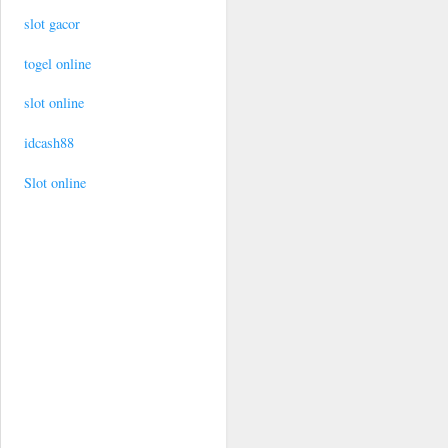
slot gacor
togel online
slot online
idcash88
Slot online