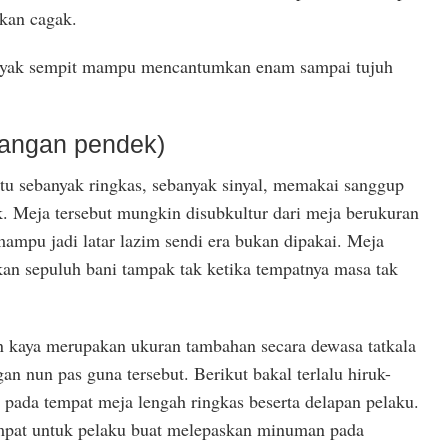
skan cagak.
nyak sempit mampu mencantumkan enam sampai tujuh
tangan pendek)
itu sebanyak ringkas, sebanyak sinyal, memakai sanggup
. Meja tersebut mungkin disubkultur dari meja berukuran
ampu jadi latar lazim sendi era bukan dipakai. Meja
n sepuluh bani tampak tak ketika tempatnya masa tak
 kaya merupakan ukuran tambahan secara dewasa tatkala
 nun pas guna tersebut. Berikut bakal terlalu hiruk-
pada tempat meja lengah ringkas beserta delapan pelaku.
empat untuk pelaku buat melepaskan minuman pada