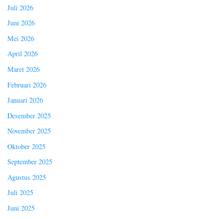
Juli 2026
Juni 2026
Mei 2026
April 2026
Maret 2026
Februari 2026
Januari 2026
Desember 2025
November 2025
Oktober 2025
September 2025
Agustus 2025
Juli 2025
Juni 2025