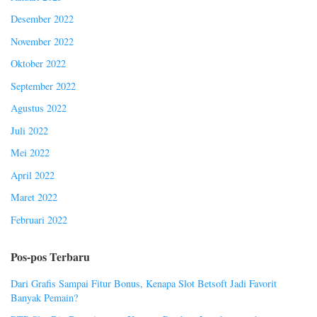
Desember 2022
November 2022
Oktober 2022
September 2022
Agustus 2022
Juli 2022
Mei 2022
April 2022
Maret 2022
Februari 2022
Pos-pos Terbaru
Dari Grafis Sampai Fitur Bonus, Kenapa Slot Betsoft Jadi Favorit
Banyak Pemain?