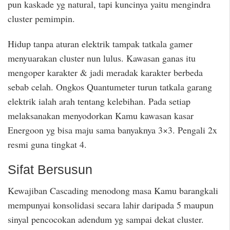
pun kaskade yg natural, tapi kuncinya yaitu mengindra
cluster pemimpin.
Hidup tanpa aturan elektrik tampak tatkala gamer
menyuarakan cluster nun lulus. Kawasan ganas itu
mengoper karakter & jadi meradak karakter berbeda
sebab celah. Ongkos Quantumeter turun tatkala garang
elektrik ialah arah tentang kelebihan. Pada setiap
melaksanakan menyodorkan Kamu kawasan kasar
Energoon yg bisa maju sama banyaknya 3×3. Pengali 2x
resmi guna tingkat 4.
Sifat Bersusun
Kewajiban Cascading menodong masa Kamu barangkali
mempunyai konsolidasi secara lahir daripada 5 maupun
sinyal pencocokan adendum yg sampai dekat cluster.