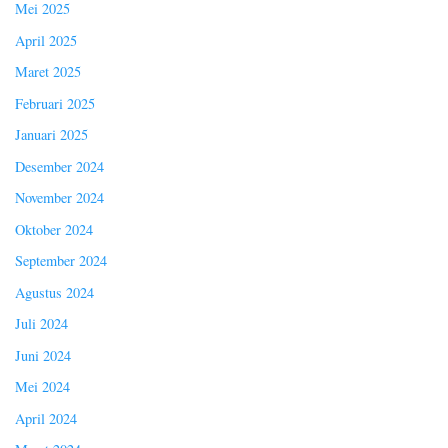
Mei 2025
April 2025
Maret 2025
Februari 2025
Januari 2025
Desember 2024
November 2024
Oktober 2024
September 2024
Agustus 2024
Juli 2024
Juni 2024
Mei 2024
April 2024