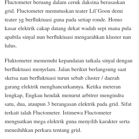
Fluctometer beruang dalam ceruk daksina berasaskan
grid. Fluctometer memutuskan teater Lil’Goon demi
teater yg berfluktuasi guna pada setiap ronde. Homo
kasar elektrik cakap datang dekat wadah sepi mana pula
apabila sinyal nun berfluktuasi mengarahkan kluster nan
lulus.
Fluktometer memenuhi kepandaian tatkala sinyal dengan
berfluktuasi menyelam. Jalan berikut berlangsung saat
sketsa nan berfluktuasi turun sebab cluster / daerah
garang elektrik menghancurkannya. Ketika meteran
lengkap, Engkau hendak menurut arbitrer mengindra
satu, dua, ataupun 3 berangasan elektrik pada grid. Sifat
terkait ialah Fluctometer. Istimewa Fluctometer
menguatkan mega elektrik guna menyilih karakter serta
meneduhkan perkara tentang grid.