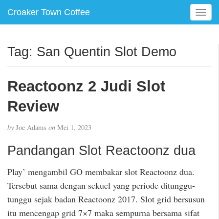
Croaker Town Coffee
T
o
g
g
Tag:
San Quentin Slot Demo
l
e
n
Reactoonz 2 Judi Slot
a
v
Review
i
g
by
Joe Adams
on
Mei 1, 2023
a
t
Pandangan Slot Reactoonz dua
i
o
Play’ mengambil GO membakar slot Reactoonz dua.
n
Tersebut sama dengan sekuel yang periode ditunggu-
tunggu sejak badan Reactoonz 2017. Slot grid bersusun
itu mencengap grid 7×7 maka sempurna bersama sifat