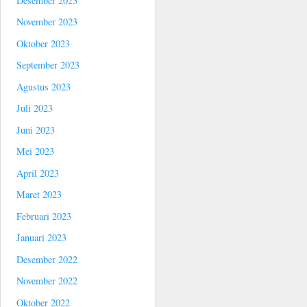
Desember 2023
November 2023
Oktober 2023
September 2023
Agustus 2023
Juli 2023
Juni 2023
Mei 2023
April 2023
Maret 2023
Februari 2023
Januari 2023
Desember 2022
November 2022
Oktober 2022