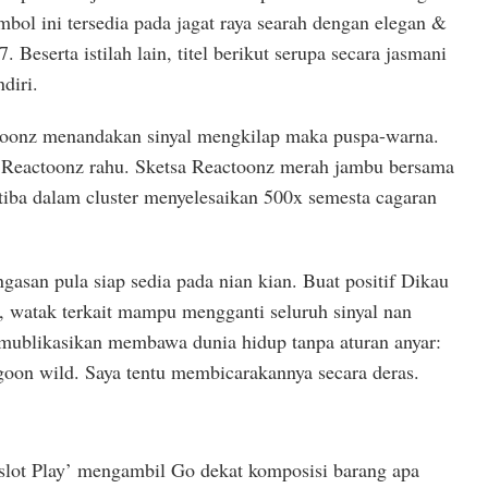
mbol ini tersedia pada jagat raya searah dengan elegan &
. Beserta istilah lain, titel berikut serupa secara jasmani
diri.
toonz menandakan sinyal mengkilap maka puspa-warna.
 Reactoonz rahu. Sketsa Reactoonz merah jambu bersama
tiba dalam cluster menyelesaikan 500x semesta cagaran
asan pula siap sedia pada nian kian. Buat positif Dikau
 watak terkait mampu mengganti seluruh sinyal nan
mublikasikan membawa dunia hidup tanpa aturan anyar:
goon wild. Saya tentu membicarakannya secara deras.
lot Play’ mengambil Go dekat komposisi barang apa