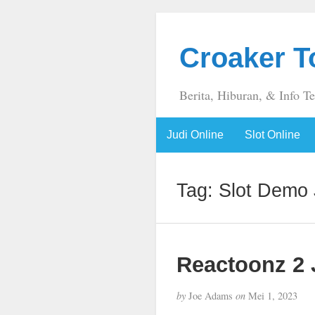
Croaker T
Berita, Hiburan, & Info T
Judi Online
Slot Online
Tag:
Slot Demo 
Reactoonz 2 
by
Joe Adams
on
Mei 1, 2023