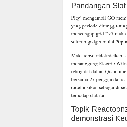
Pandangan Slot
Play’ mengambil GO memba
yang periode ditunggu-tung
mencengap grid 7×7 maka 
seluruh gadget mulai 20p 
Maksudnya didefinisikan s
menanggung Electric Wilds
rekognisi dalam Quantumet
bersama 2x pengganda ada 
didefinisikan sebagai di s
terhadap slot itu.
Topik Reactoon
demonstrasi Ke