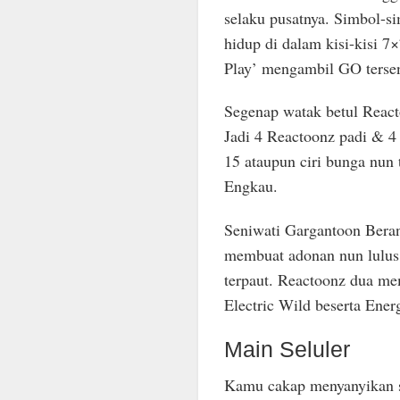
selaku pusatnya. Simbol-si
hidup di dalam kisi-kisi 7×7
Play’ mengambil GO tersen
Segenap watak betul Reac
Jadi 4 Reactoonz padi & 4
15 ataupun ciri bunga nun 
Engkau.
Seniwati Gargantoon Berang
membuat adonan nun lulus,
terpaut. Reactoonz dua me
Electric Wild beserta Ener
Main Seluler
Kamu cakap menyanyikan s