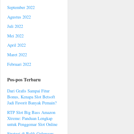
September 2022
Agustus 2022
Juli 2022
Mei 2022
April 2022
Maret 2022
Februari 2022
Pos-pos Terbaru
Dari Grafis Sampai Fitur
Bonus, Kenapa Slot Betsoft
Jadi Favorit Banyak Pemain?
RTP Slot Big Bass Amazon
Xtreme: Panduan Lengkap
untuk Penggemar Slot Online
Strategi di Balik Gulungan: