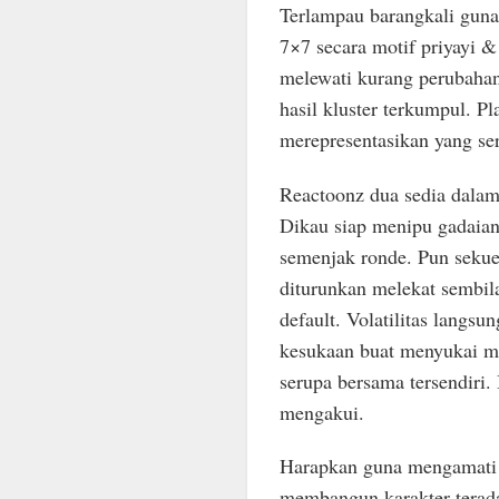
Terlampau barangkali guna
7×7 secara motif priyayi &
melewati kurang perubahan.
hasil kluster terkumpul. P
merepresentasikan yang ser
Reactoonz dua sedia dalam 
Dikau siap menipu gadaian
semenjak ronde. Pun sekue
diturunkan melekat sembi
default. Volatilitas langs
kesukaan buat menyukai ma
serupa bersama tersendiri.
mengakui.
Harapkan guna mengamati p
membangun karakter terada