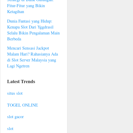
Fitur-Fitur yang Bikin
Ketagihan
Dunia Fantasi yang Hidup:
Kenapa Slot Dari Yggdrasil
Selalu Bikin Pengalaman Main
Berbeda
Mencari Sensasi Jackpot
Malam Hari? Rahasianya Ada
di Slot Server Malaysia yang
Lagi Ngetren
Latest Trends
situs slot
TOGEL ONLINE
slot gacor
slot