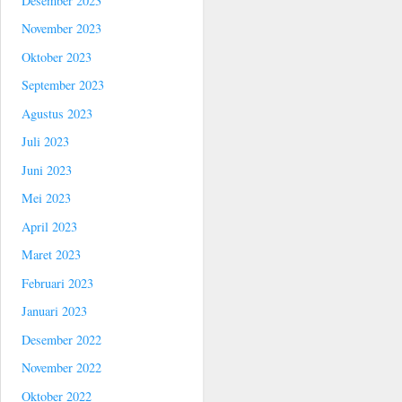
Desember 2023
November 2023
Oktober 2023
September 2023
Agustus 2023
Juli 2023
Juni 2023
Mei 2023
April 2023
Maret 2023
Februari 2023
Januari 2023
Desember 2022
November 2022
Oktober 2022