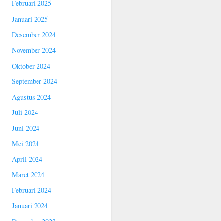
Februari 2025
Januari 2025
Desember 2024
November 2024
Oktober 2024
September 2024
Agustus 2024
Juli 2024
Juni 2024
Mei 2024
April 2024
Maret 2024
Februari 2024
Januari 2024