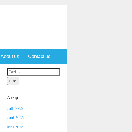
About us
Contact us
Arsip
Juli 2026
Juni 2026
Mei 2026