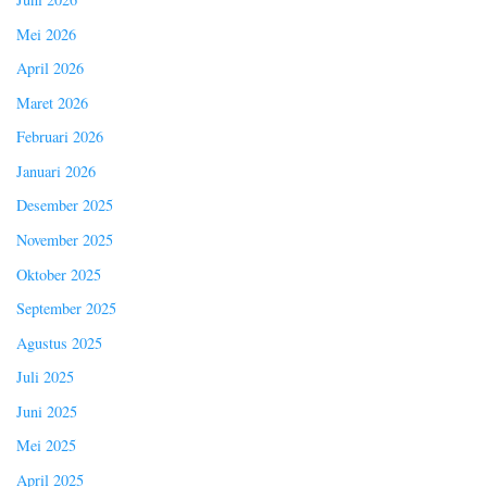
Mei 2026
April 2026
Maret 2026
Februari 2026
Januari 2026
Desember 2025
November 2025
Oktober 2025
September 2025
Agustus 2025
Juli 2025
Juni 2025
Mei 2025
April 2025