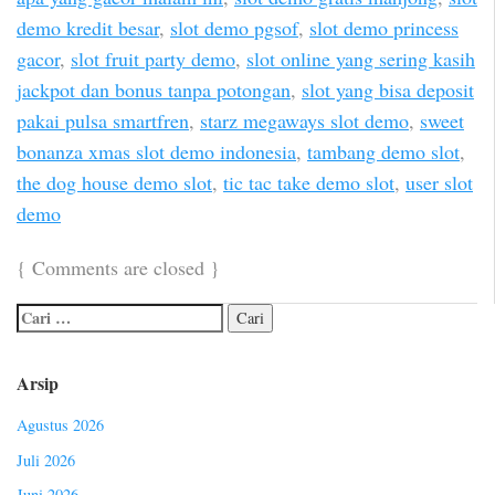
demo kredit besar
,
slot demo pgsof
,
slot demo princess
gacor
,
slot fruit party demo
,
slot online yang sering kasih
jackpot dan bonus tanpa potongan
,
slot yang bisa deposit
pakai pulsa smartfren
,
starz megaways slot demo
,
sweet
bonanza xmas slot demo indonesia
,
tambang demo slot
,
the dog house demo slot
,
tic tac take demo slot
,
user slot
demo
{
Comments are closed
}
Arsip
Agustus 2026
Juli 2026
Juni 2026