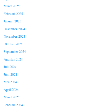
Maret 2025
Februari 2025
Januari 2025
Desember 2024
November 2024
Oktober 2024
September 2024
Agustus 2024
Juli 2024
Juni 2024
Mei 2024
April 2024
Maret 2024
Februari 2024