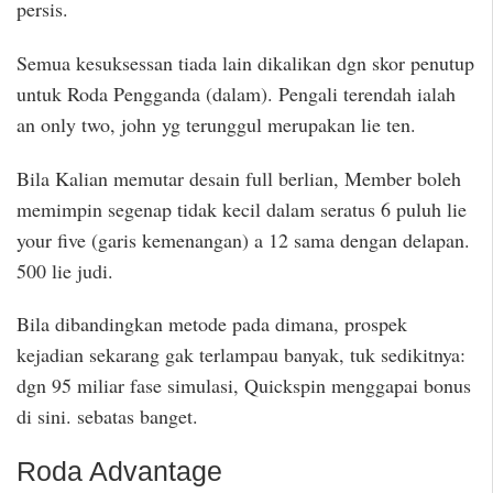
persis.
Semua kesuksessan tiada lain dikalikan dgn skor penutup
untuk Roda Pengganda (dalam). Pengali terendah ialah
an only two, john yg terunggul merupakan lie ten.
Bila Kalian memutar desain full berlian, Member boleh
memimpin segenap tidak kecil dalam seratus 6 puluh lie
your five (garis kemenangan) a 12 sama dengan delapan.
500 lie judi.
Bila dibandingkan metode pada dimana, prospek
kejadian sekarang gak terlampau banyak, tuk sedikitnya:
dgn 95 miliar fase simulasi, Quickspin menggapai bonus
di sini. sebatas banget.
Roda Advantage