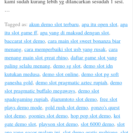
kami sudah kurang lebih yg dilancarkan sesudah 1 sesi.
…
Tagged as:
akun demo slot terbaru
,
apa itu open slot
,
apa
itu slot game ff
,
apa yang di maksud dengan slot
,
baccarat slot demo
,
cara main slot sweet bonanza biar
menang
,
cara memperbaiki slot usb yang rusak
,
cara
menang main slot great rhino
,
daftar game slot yang
paling selalu menang
,
demo sg slot
,
demo slot idn
kutukan medusa
,
demo slot online
,
demo slot pg soft
ganesha gold
,
demo slot pragmatic aztec rupiah
,
demo
slot pragmatic buffalo megaways
,
demo slot
spadegaming rupiah
,
djarumtoto slot demo
,
free slot
plays demo mode
,
gold rush slot demo
,
gonzo's quest
slot demo
,
goonies slot demo
,
hop pop slot demo
,
koi
gate demo slot
,
playson slot demo
,
slot 6000 demo
,
slot
apa yang gacor malam ini
,
slot demo gratis mahjong
,
slot