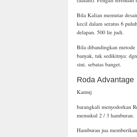
(dalam). Pengali terendah 
Bila Kalian memutar desai
kecil dalam seratus 6 pulu
delapan. 500 lie judi.
Bila dibandingkan metode 
banyak, tuk sedikitnya: dg
sini. sebatas banget.
Roda Advantage
Kamuj
barangkali menyodorkan Ro
memukul 2 / 3 hamburan.
Hamburan jua memberikan 