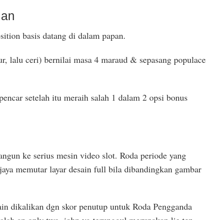
ian
ition basis datang di dalam papan.
r, lalu ceri) bernilai masa 4 maraud & sepasang populace
encar setelah itu meraih salah 1 dalam 2 opsi bonus
ngun ke serius mesin video slot. Roda periode yang
rjaya memutar layar desain full bila dibandingkan gambar
ain dikalikan dgn skor penutup untuk Roda Pengganda