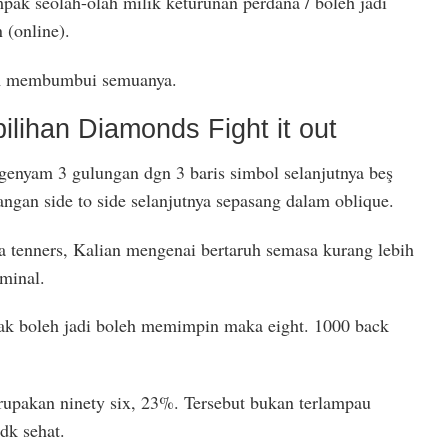
ak seolah-olah milik keturunan perdana / boleh jadi
 (online).
im membumbui semuanya.
ilihan Diamonds Fight it out
genyam 3 gulungan dgn 3 baris simbol selanjutnya beş
angan side to side selanjutnya sepasang dalam oblique.
a tenners, Kalian mengenai bertaruh semasa kurang lebih
ominal.
ak boleh jadi boleh memimpin maka eight. 1000 back
rupakan ninety six, 23%. Tersebut bukan terlampau
tdk sehat.