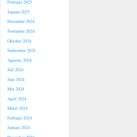
Februari 2025
Januari 2025
Desember 2024
November 2024
Oktober 2024
September 2024
Agustus 2024
Juli 2024
Juni 2024
Mei 2024
April 2024
Maret 2024
Februari 2024
Januari 2024