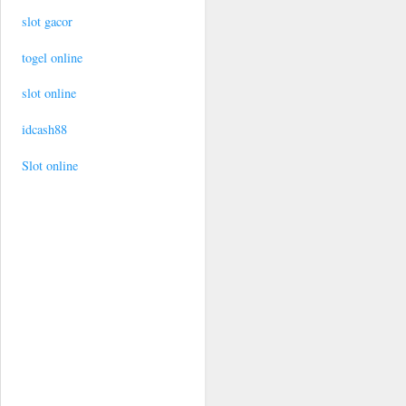
slot gacor
togel online
slot online
idcash88
Slot online