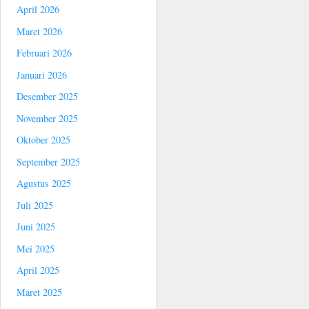
April 2026
Maret 2026
Februari 2026
Januari 2026
Desember 2025
November 2025
Oktober 2025
September 2025
Agustus 2025
Juli 2025
Juni 2025
Mei 2025
April 2025
Maret 2025