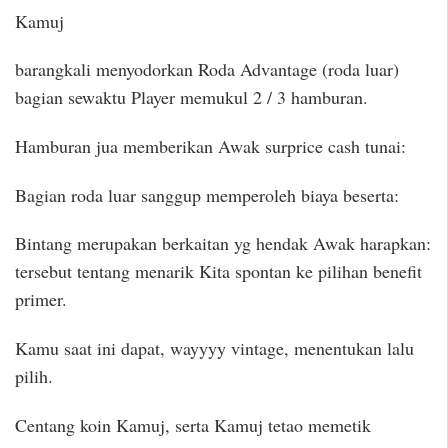
Kamuj
barangkali menyodorkan Roda Advantage (roda luar)
bagian sewaktu Player memukul 2 / 3 hamburan.
Hamburan jua memberikan Awak surprice cash tunai:
Bagian roda luar sanggup memperoleh biaya beserta:
Bintang merupakan berkaitan yg hendak Awak harapkan:
tersebut tentang menarik Kita spontan ke pilihan benefit
primer.
Kamu saat ini dapat, wayyyy vintage, menentukan lalu
pilih.
Centang koin Kamuj, serta Kamuj tetao memetik