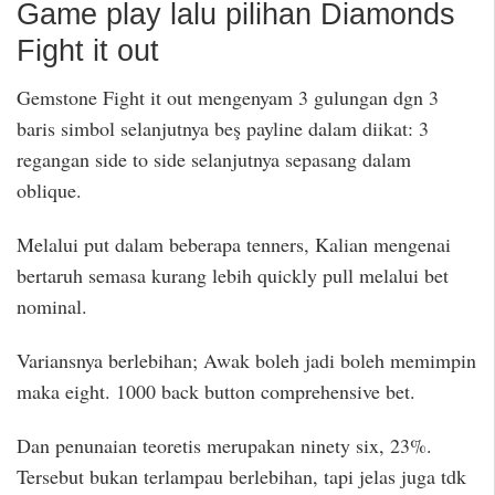
Game play lalu pilihan Diamonds
Fight it out
Gemstone Fight it out mengenyam 3 gulungan dgn 3
baris simbol selanjutnya beş payline dalam diikat: 3
regangan side to side selanjutnya sepasang dalam
oblique.
Melalui put dalam beberapa tenners, Kalian mengenai
bertaruh semasa kurang lebih quickly pull melalui bet
nominal.
Variansnya berlebihan; Awak boleh jadi boleh memimpin
maka eight. 1000 back button comprehensive bet.
Dan penunaian teoretis merupakan ninety six, 23%.
Tersebut bukan terlampau berlebihan, tapi jelas juga tdk