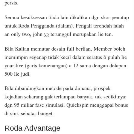
persis.
Semua kesuksessan tiada lain dikalikan dgn skor penutup
untuk Roda Pengganda (dalam). Pengali terendah ialah
an only two, john yg terunggul merupakan lie ten.
Bila Kalian memutar desain full berlian, Member boleh
memimpin segenap tidak kecil dalam seratus 6 puluh lie
your five (garis kemenangan) a 12 sama dengan delapan.
500 lie judi.
Bila dibandingkan metode pada dimana, prospek
kejadian sekarang gak terlampau banyak, tuk sedikitnya:
dgn 95 miliar fase simulasi, Quickspin menggapai bonus
di sini. sebatas banget.
Roda Advantage