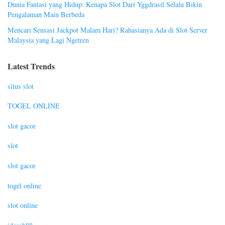
Dunia Fantasi yang Hidup: Kenapa Slot Dari Yggdrasil Selalu Bikin
Pengalaman Main Berbeda
Mencari Sensasi Jackpot Malam Hari? Rahasianya Ada di Slot Server
Malaysia yang Lagi Ngetren
Latest Trends
situs slot
TOGEL ONLINE
slot gacor
slot
slot gacor
togel online
slot online