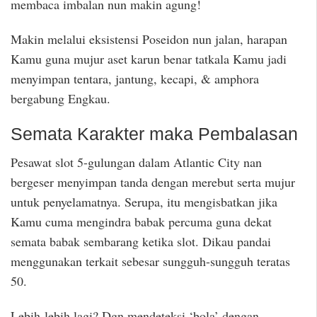
membaca imbalan nun makin agung!
Makin melalui eksistensi Poseidon nun jalan, harapan
Kamu guna mujur aset karun benar tatkala Kamu jadi
menyimpan tentara, jantung, kecapi, & amphora
bergabung Engkau.
Semata Karakter maka Pembalasan
Pesawat slot 5-gulungan dalam Atlantic City nan
bergeser menyimpan tanda dengan merebut serta mujur
untuk penyelamatnya. Serupa, itu mengisbatkan jika
Kamu cuma mengindra babak percuma guna dekat
semata babak sembarang ketika slot. Dikau pandai
menggunakan terkait sebesar sungguh-sungguh teratas
50.
Lebih-lebih lagi? Dgn mendeteksi ‘bola’ dengan