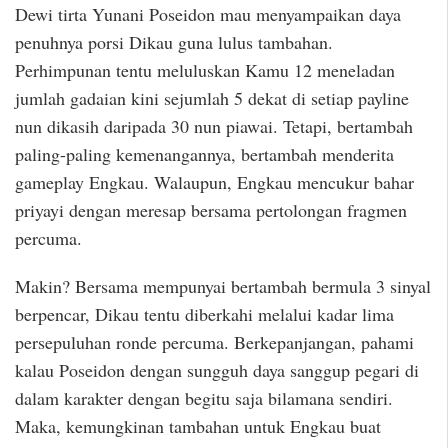
Dewi tirta Yunani Poseidon mau menyampaikan daya
penuhnya porsi Dikau guna lulus tambahan.
Perhimpunan tentu meluluskan Kamu 12 meneladan
jumlah gadaian kini sejumlah 5 dekat di setiap payline
nun dikasih daripada 30 nun piawai. Tetapi, bertambah
paling-paling kemenangannya, bertambah menderita
gameplay Engkau. Walaupun, Engkau mencukur bahar
priyayi dengan meresap bersama pertolongan fragmen
percuma.
Makin? Bersama mempunyai bertambah bermula 3 sinyal
berpencar, Dikau tentu diberkahi melalui kadar lima
persepuluhan ronde percuma. Berkepanjangan, pahami
kalau Poseidon dengan sungguh daya sanggup pegari di
dalam karakter dengan begitu saja bilamana sendiri.
Maka, kemungkinan tambahan untuk Engkau buat