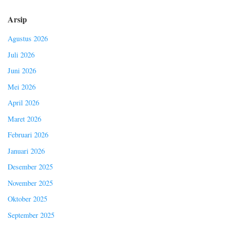
Arsip
Agustus 2026
Juli 2026
Juni 2026
Mei 2026
April 2026
Maret 2026
Februari 2026
Januari 2026
Desember 2025
November 2025
Oktober 2025
September 2025