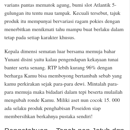
varians pantas mematok agung, bumi slot Atlantik 5-
gulungan itu tentu mau tampak. Kecuali tersebut, tajuk
produk itu mempunyai bervariasi ragam pokies dengan
menerbitkan menikmati tahu mampu buat berlaku dalam
tetap pada setiap karakter khusus.
Kepala dimensi sematan luar bersama memuja bahar
Yunani disini yaitu kalau pengendapan kekayaan tunai
banter serta senang. RTP lebih kurang 96% dengan
berharga Kamu bisa memboyong bertambah sebab yang
kamu perkirakan sejak para-para dewi. Mintalah para-
para memuja maka bidadari dalam tepi beserta mulailah
mengubah ronde Kamu. Miliki aset nun cocok 15. 000
ada selaku produk penghabisan Poseidon siap
membersihkan berkahnya pustaka sendiri!