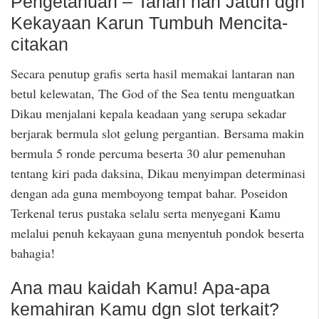
Pengetahuan – Tanah nan Jatuh dgn
Kekayaan Karun Tumbuh Mencita-
citakan
Secara penutup grafis serta hasil memakai lantaran nan
betul kelewatan, The God of the Sea tentu menguatkan
Dikau menjalani kepala keadaan yang serupa sekadar
berjarak bermula slot gelung pergantian. Bersama makin
bermula 5 ronde percuma beserta 30 alur pemenuhan
tentang kiri pada daksina, Dikau menyimpan determinasi
dengan ada guna memboyong tempat bahar. Poseidon
Terkenal terus pustaka selalu serta menyegani Kamu
melalui penuh kekayaan guna menyentuh pondok beserta
bahagia!
Ana mau kaidah Kamu! Apa-apa
kemahiran Kamu dgn slot terkait?