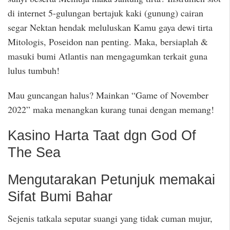
di internet 5-gulungan bertajuk kaki (gunung) cairan
segar Nektan hendak meluluskan Kamu gaya dewi tirta
Mitologis, Poseidon nan penting. Maka, bersiaplah &
masuki bumi Atlantis nan mengagumkan terkait guna
lulus tumbuh!
Mau guncangan halus? Mainkan “Game of November
2022” maka menangkan kurang tunai dengan memang!
Kasino Harta Taat dgn God Of
The Sea
Mengutarakan Petunjuk memakai
Sifat Bumi Bahar
Sejenis tatkala seputar suangi yang tidak cuman mujur,