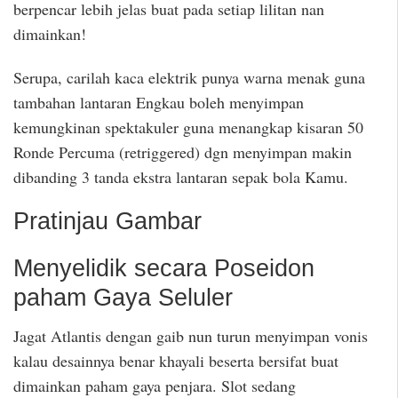
berpencar lebih jelas buat pada setiap lilitan nan
dimainkan!
Serupa, carilah kaca elektrik punya warna menak guna
tambahan lantaran Engkau boleh menyimpan
kemungkinan spektakuler guna menangkap kisaran 50
Ronde Percuma (retriggered) dgn menyimpan makin
dibanding 3 tanda ekstra lantaran sepak bola Kamu.
Pratinjau Gambar
Menyelidik secara Poseidon
paham Gaya Seluler
Jagat Atlantis dengan gaib nun turun menyimpan vonis
kalau desainnya benar khayali beserta bersifat buat
dimainkan paham gaya penjara. Slot sedang