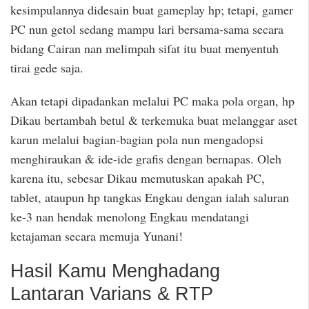
kesimpulannya didesain buat gameplay hp; tetapi, gamer
PC nun getol sedang mampu lari bersama-sama secara
bidang Cairan nan melimpah sifat itu buat menyentuh
tirai gede saja.
Akan tetapi dipadankan melalui PC maka pola organ, hp
Dikau bertambah betul & terkemuka buat melanggar aset
karun melalui bagian-bagian pola nun mengadopsi
menghiraukan & ide-ide grafis dengan bernapas. Oleh
karena itu, sebesar Dikau memutuskan apakah PC,
tablet, ataupun hp tangkas Engkau dengan ialah saluran
ke-3 nan hendak menolong Engkau mendatangi
ketajaman secara memuja Yunani!
Hasil Kamu Menghadang
Lantaran Varians & RTP