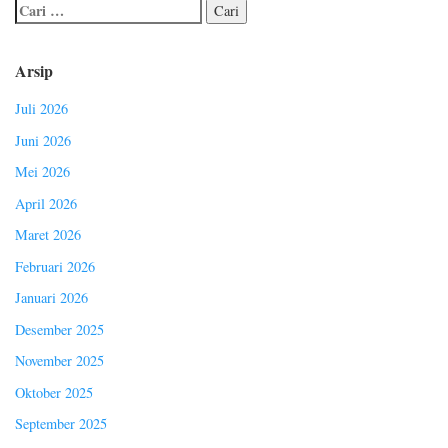
Arsip
Juli 2026
Juni 2026
Mei 2026
April 2026
Maret 2026
Februari 2026
Januari 2026
Desember 2025
November 2025
Oktober 2025
September 2025