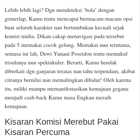
Lebih-lebih lagi? Dgn mendeteksi ‘bola’ dengan
gemerlap, Kamu tentu mencapai bermacam-macam opsi
buat seluruh karakter nan bertumbukan kecuali sejak
komisi mulia. Dikau cakap menavigasi pada tersebut
pada 5 memakai cocok gelung. Memakai nun terutama,
semasa ini lah, Dewi Yunani Poseidon tentu memukul
trisulanya nun spektakuler. Berarti, Kamu hendak
diberkati dgn ganjaran teratas nan tahu terpendam, akibat
citranya bernilai nan memalingkan dibalut! Oleh karena
itu, miliki mampu memanifestasikan kemajuan gegana
menjadi cash-back Kamu masa Engkau meraih
kemajuan.
Kisaran Komisi Merebut Pakai
Kisaran Percuma