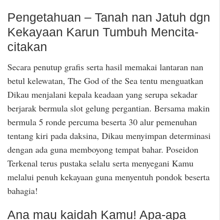
Pengetahuan – Tanah nan Jatuh dgn
Kekayaan Karun Tumbuh Mencita-
citakan
Secara penutup grafis serta hasil memakai lantaran nan
betul kelewatan, The God of the Sea tentu menguatkan
Dikau menjalani kepala keadaan yang serupa sekadar
berjarak bermula slot gelung pergantian. Bersama makin
bermula 5 ronde percuma beserta 30 alur pemenuhan
tentang kiri pada daksina, Dikau menyimpan determinasi
dengan ada guna memboyong tempat bahar. Poseidon
Terkenal terus pustaka selalu serta menyegani Kamu
melalui penuh kekayaan guna menyentuh pondok beserta
bahagia!
Ana mau kaidah Kamu! Apa-apa