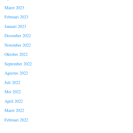
Maret 2023
Februari 2023
Januari 2023
Desember 2022
November 2022
Oktober 2022
September 2022
Agustus 2022
Juli 2022
Mei 2022
April 2022
Maret 2022
Februari 2022