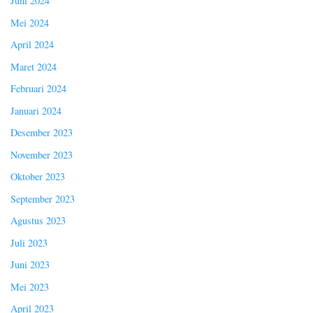
Juni 2024
Mei 2024
April 2024
Maret 2024
Februari 2024
Januari 2024
Desember 2023
November 2023
Oktober 2023
September 2023
Agustus 2023
Juli 2023
Juni 2023
Mei 2023
April 2023