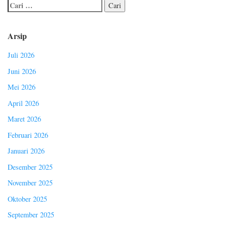
Arsip
Juli 2026
Juni 2026
Mei 2026
April 2026
Maret 2026
Februari 2026
Januari 2026
Desember 2025
November 2025
Oktober 2025
September 2025