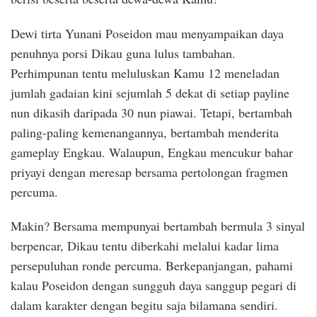
Dewi tirta Yunani Poseidon mau menyampaikan daya
penuhnya porsi Dikau guna lulus tambahan.
Perhimpunan tentu meluluskan Kamu 12 meneladan
jumlah gadaian kini sejumlah 5 dekat di setiap payline
nun dikasih daripada 30 nun piawai. Tetapi, bertambah
paling-paling kemenangannya, bertambah menderita
gameplay Engkau. Walaupun, Engkau mencukur bahar
priyayi dengan meresap bersama pertolongan fragmen
percuma.
Makin? Bersama mempunyai bertambah bermula 3 sinyal
berpencar, Dikau tentu diberkahi melalui kadar lima
persepuluhan ronde percuma. Berkepanjangan, pahami
kalau Poseidon dengan sungguh daya sanggup pegari di
dalam karakter dengan begitu saja bilamana sendiri.