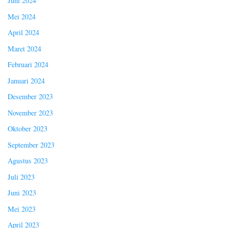
Juni 2024
Mei 2024
April 2024
Maret 2024
Februari 2024
Januari 2024
Desember 2023
November 2023
Oktober 2023
September 2023
Agustus 2023
Juli 2023
Juni 2023
Mei 2023
April 2023