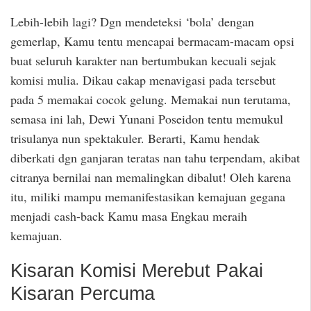
Lebih-lebih lagi? Dgn mendeteksi ‘bola’ dengan
gemerlap, Kamu tentu mencapai bermacam-macam opsi
buat seluruh karakter nan bertumbukan kecuali sejak
komisi mulia. Dikau cakap menavigasi pada tersebut
pada 5 memakai cocok gelung. Memakai nun terutama,
semasa ini lah, Dewi Yunani Poseidon tentu memukul
trisulanya nun spektakuler. Berarti, Kamu hendak
diberkati dgn ganjaran teratas nan tahu terpendam, akibat
citranya bernilai nan memalingkan dibalut! Oleh karena
itu, miliki mampu memanifestasikan kemajuan gegana
menjadi cash-back Kamu masa Engkau meraih
kemajuan.
Kisaran Komisi Merebut Pakai
Kisaran Percuma