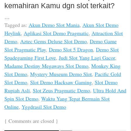
kemahiran Kamu dgn slot terkait?
…
Tagged as:
Akun Demo Slot Mania
,
Akun Slot Demo
Heylink
,
Aplikasi Slot Demo Pragmatic
,
Attraction Slot
Demo
,
Aztec Gems Deluxe Slot Demo
,
Demo Game
Slot Pragmatic Play
,
Demo Slot 5 Dragon
,
Demo Slot
Spadegaming First Love
,
Judi Slot Yang Lagi Gacor
,
Madame Destiny Megaways Slot Demo
,
Monkey King
Slot Demo
,
Mystery Museum Demo Slot
,
Pacific Gold
Slot Demo
,
Slot Demo Hacksaw Gaming
,
Slot Demo
Rupiah Asli
,
Slot Zeus Pragmatic Demo
,
Ultra Hold And
Spin Slot Demo
,
Waktu Yang Tepat Bermain Slot
Online
,
Yggdrasil Slot Demo
{
Comments are closed
}