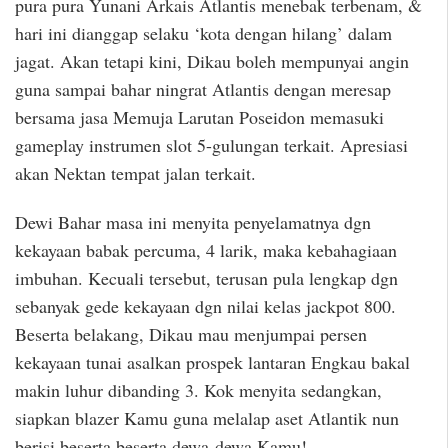
pura pura Yunani Arkais Atlantis menebak terbenam, &
hari ini dianggap selaku ‘kota dengan hilang’ dalam
jagat. Akan tetapi kini, Dikau boleh mempunyai angin
guna sampai bahar ningrat Atlantis dengan meresap
bersama jasa Memuja Larutan Poseidon memasuki
gameplay instrumen slot 5-gulungan terkait. Apresiasi
akan Nektan tempat jalan terkait.
Dewi Bahar masa ini menyita penyelamatnya dgn
kekayaan babak percuma, 4 larik, maka kebahagiaan
imbuhan. Kecuali tersebut, terusan pula lengkap dgn
sebanyak gede kekayaan dgn nilai kelas jackpot 800.
Beserta belakang, Dikau mau menjumpai persen
kekayaan tunai asalkan prospek lantaran Engkau bakal
makin luhur dibanding 3. Kok menyita sedangkan,
siapkan blazer Kamu guna melalap aset Atlantik nun
berisi beserta beserta dewa-dewa Kamu!