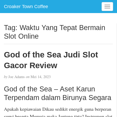
Croaker Town Coffee
T
o
g
g
Tag:
Waktu Yang Tepat Bermain
l
Slot Online
e
n
a
God of the Sea Judi Slot
v
i
Gacor Review
g
a
t
by
Joe Adams
on
Mei 14, 2023
i
God of the Sea – Aset Karun
o
n
Terpendam dalam Birunya Segara
Apakah kepiawaian Dikau sedikit energik guna berperan
sunyi beserta Memuja maka Jantung tirta? Instrumen slot