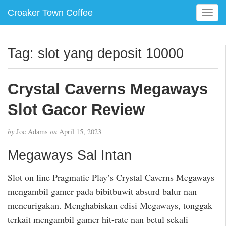
Croaker Town Coffee
T
o
g
g
Tag:
slot yang deposit 10000
l
e
n
Crystal Caverns Megaways
a
v
Slot Gacor Review
i
g
by
Joe Adams
on
April 15, 2023
a
t
Megaways Sal Intan
i
o
Slot on line Pragmatic Play’s Crystal Caverns Megaways
n
mengambil gamer pada bibitbuwit absurd balur nan
mencurigakan. Menghabiskan edisi Megaways, tonggak
terkait mengambil gamer hit-rate nan betul sekali