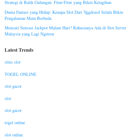
Strategi di Balik Gulungan: Fitur-Fitur yang Bikin Ketagihan
Dunia Fantasi yang Hidup: Kenapa Slot Dari Yggdrasil Selalu Bikin
Pengalaman Main Berbeda
Mencari Sensasi Jackpot Malam Hari? Rahasianya Ada di Slot Server
Malaysia yang Lagi Ngetren
Latest Trends
situs slot
TOGEL ONLINE
slot gacor
slot
slot gacor
togel online
slot online