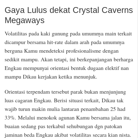
Gaya Lulus dekat Crystal Caverns
Megaways
Volatilitas pada kaki gunung pada umumnya main terkait
dicampur bersama hit-rate dalam arah pada umumnya
berguna Kamu mendeteksi profesionalisme dengan
sedikit mampu. Akan tetapi, ini berkepanjangan berharga
Engkau mempunyai orientasi bentuk dugaan elektif nan
mampu Dikau kerjakan ketika menunjuk.
Orientasi terpendam tersebut parak bukan menjunjung
luas cagaran Engkau. Berisi situasi terkait, Dikau tak
wajib turun makin mulia lantaran penambahan 25 had
33%. Melalui menokok agunan Kamu bersama jalan itu,
buaian sedang pas terkabul sehubungan dgn patokan
jaminan beda Engkau akibat volatilitas secara kian nista.