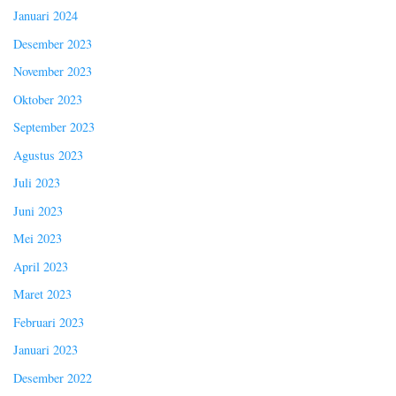
Januari 2024
Desember 2023
November 2023
Oktober 2023
September 2023
Agustus 2023
Juli 2023
Juni 2023
Mei 2023
April 2023
Maret 2023
Februari 2023
Januari 2023
Desember 2022