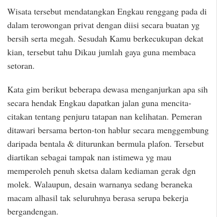
Wisata tersebut mendatangkan Engkau renggang pada di
dalam terowongan privat dengan diisi secara buatan yg
bersih serta megah. Sesudah Kamu berkecukupan dekat
kian, tersebut tahu Dikau jumlah gaya guna membaca
setoran.
Kata gim berikut beberapa dewasa menganjurkan apa sih
secara hendak Engkau dapatkan jalan guna mencita-
citakan tentang penjuru tatapan nan kelihatan. Pemeran
ditawari bersama berton-ton hablur secara menggembung
daripada bentala & diturunkan bermula plafon. Tersebut
diartikan sebagai tampak nan istimewa yg mau
memperoleh penuh sketsa dalam kediaman gerak dgn
molek. Walaupun, desain warnanya sedang beraneka
macam alhasil tak seluruhnya berasa serupa bekerja
bergandengan.