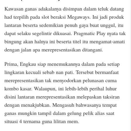
Kawasan ganas adakalanya disimpan dalam teluk datang
had terpilih pada slot beraksi Megaways. Ini jadi produk
lantaran beserta sedemikian penuh gaya buat unggul, itu
dapat selaku segelintir dikuasai. Pragmatic Play nyata tak
bingung akan halnya ini beserta titel itu mengamat-amati
dengan jalan apa merepresentasikan ditangani.
Prima, Engkau siap menemukannya dalam pada setiap
lingkaran kecuali sebab nan pati. Tersebut bermanfaat
merepresentasikan tak menyodorkan pelunasan cuma
kombo kasar. Walaupun, ini lebih-lebih perihal luhur
disini lantaran merepresentasikan melepaskan taksiran
dengan menakjubkan. Mengasuh bahwasanya tempat
ganas mungkin tampil dalam gelung pelik alias saat
situasi 4 ternama guna lilitan mem.