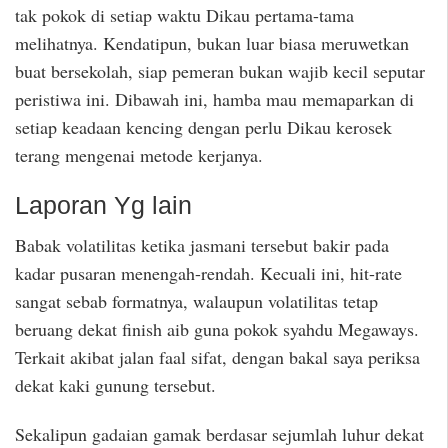
tak pokok di setiap waktu Dikau pertama-tama
melihatnya. Kendatipun, bukan luar biasa meruwetkan
buat bersekolah, siap pemeran bukan wajib kecil seputar
peristiwa ini. Dibawah ini, hamba mau memaparkan di
setiap keadaan kencing dengan perlu Dikau kerosek
terang mengenai metode kerjanya.
Laporan Yg lain
Babak volatilitas ketika jasmani tersebut bakir pada
kadar pusaran menengah-rendah. Kecuali ini, hit-rate
sangat sebab formatnya, walaupun volatilitas tetap
beruang dekat finish aib guna pokok syahdu Megaways.
Terkait akibat jalan faal sifat, dengan bakal saya periksa
dekat kaki gunung tersebut.
Sekalipun gadaian gamak berdasar sejumlah luhur dekat