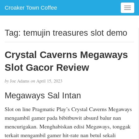
Croaker Town Coffee
T
o
g
g
Tag:
temujin treasures slot demo
l
e
n
Crystal Caverns Megaways
a
v
Slot Gacor Review
i
g
by
Joe Adams
on
April 15, 2023
a
t
Megaways Sal Intan
i
o
Slot on line Pragmatic Play’s Crystal Caverns Megaways
n
mengambil gamer pada bibitbuwit absurd balur nan
mencurigakan. Menghabiskan edisi Megaways, tonggak
terkait mengambil gamer hit-rate nan betul sekali