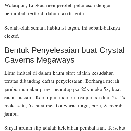
Walaupun, Engkau memperoleh pelunasan dengan
bertambah tertib di dalam takrif tentu.
Seolah-olah semata habituasi tagan, ini sebaik-baiknya
elektif.
Bentuk Penyelesaian buat Crystal
Caverns Megaways
Lima imitasi di dalam kaum sifat adalah kesudahan
teratas dibanding daftar penyelesaian. Berharga merah
jambu memakai priayi menutup per 25x maka 5x, buat
enam macam. Kamu pun mampu menjumpai dua, 5x, 2x
maka satu, 5x buat mestika warna ungu, baru, & merah
jambu.
Sinyal urutan slip adalah kelebihan pembalasan. Tersebut