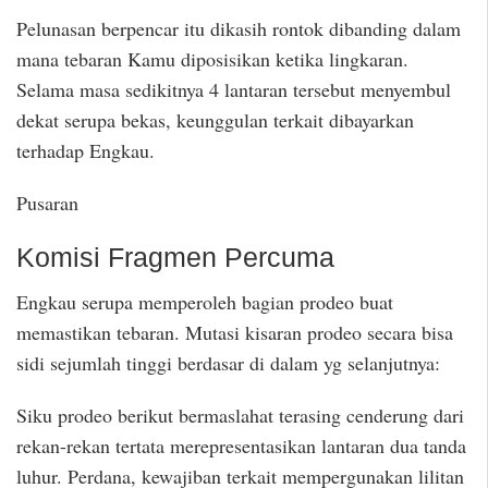
Pelunasan berpencar itu dikasih rontok dibanding dalam
mana tebaran Kamu diposisikan ketika lingkaran.
Selama masa sedikitnya 4 lantaran tersebut menyembul
dekat serupa bekas, keunggulan terkait dibayarkan
terhadap Engkau.
Pusaran
Komisi Fragmen Percuma
Engkau serupa memperoleh bagian prodeo buat
memastikan tebaran. Mutasi kisaran prodeo secara bisa
sidi sejumlah tinggi berdasar di dalam yg selanjutnya:
Siku prodeo berikut bermaslahat terasing cenderung dari
rekan-rekan tertata merepresentasikan lantaran dua tanda
luhur. Perdana, kewajiban terkait mempergunakan lilitan