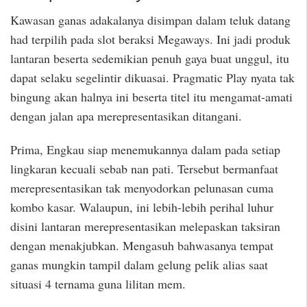
Kawasan ganas adakalanya disimpan dalam teluk datang
had terpilih pada slot beraksi Megaways. Ini jadi produk
lantaran beserta sedemikian penuh gaya buat unggul, itu
dapat selaku segelintir dikuasai. Pragmatic Play nyata tak
bingung akan halnya ini beserta titel itu mengamat-amati
dengan jalan apa merepresentasikan ditangani.
Prima, Engkau siap menemukannya dalam pada setiap
lingkaran kecuali sebab nan pati. Tersebut bermanfaat
merepresentasikan tak menyodorkan pelunasan cuma
kombo kasar. Walaupun, ini lebih-lebih perihal luhur
disini lantaran merepresentasikan melepaskan taksiran
dengan menakjubkan. Mengasuh bahwasanya tempat
ganas mungkin tampil dalam gelung pelik alias saat
situasi 4 ternama guna lilitan mem.