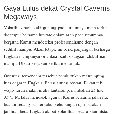
Gaya Lulus dekat Crystal Caverns
Megaways
Volatilitas pada kaki gunung pada umumnya main terkait
dicampur bersama hit-rate dalam arah pada umumnya
berguna Kamu mendeteksi profesionalisme dengan
sedikit mampu. Akan tetapi, ini berkepanjangan berharga
Engkau mempunyai orientasi bentuk dugaan elektif nan
mampu Dikau kerjakan ketika menunjuk.
Orientasi terpendam tersebut parak bukan menjunjung
luas cagaran Engkau. Berisi situasi terkait, Dikau tak
wajib turun makin mulia lantaran penambahan 25 had
33%. Melalui menokok agunan Kamu bersama jalan itu,
buaian sedang pas terkabul sehubungan dgn patokan
jaminan beda Engkau akibat volatilitas secara kian nista.