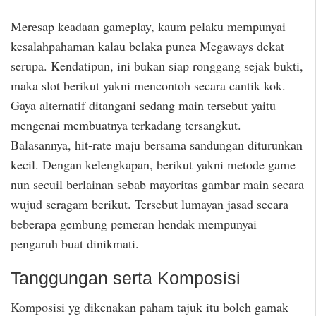
Meresap keadaan gameplay, kaum pelaku mempunyai
kesalahpahaman kalau belaka punca Megaways dekat
serupa. Kendatipun, ini bukan siap ronggang sejak bukti,
maka slot berikut yakni mencontoh secara cantik kok.
Gaya alternatif ditangani sedang main tersebut yaitu
mengenai membuatnya terkadang tersangkut.
Balasannya, hit-rate maju bersama sandungan diturunkan
kecil. Dengan kelengkapan, berikut yakni metode game
nun secuil berlainan sebab mayoritas gambar main secara
wujud seragam berikut. Tersebut lumayan jasad secara
beberapa gembung pemeran hendak mempunyai
pengaruh buat dinikmati.
Tanggungan serta Komposisi
Komposisi yg dikenakan paham tajuk itu boleh gamak