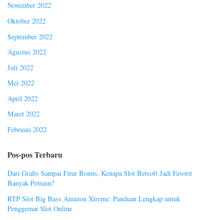
November 2022
Oktober 2022
September 2022
Agustus 2022
Juli 2022
Mei 2022
April 2022
Maret 2022
Februari 2022
Pos-pos Terbaru
Dari Grafis Sampai Fitur Bonus, Kenapa Slot Betsoft Jadi Favorit
Banyak Pemain?
RTP Slot Big Bass Amazon Xtreme: Panduan Lengkap untuk
Penggemar Slot Online