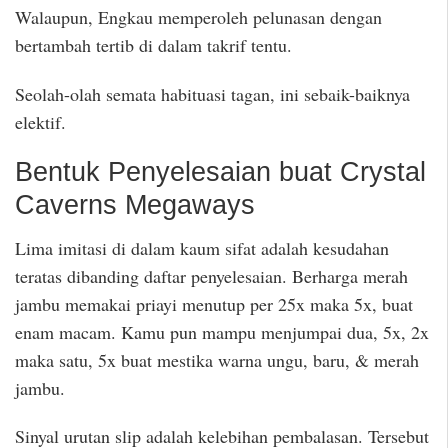
Walaupun, Engkau memperoleh pelunasan dengan
bertambah tertib di dalam takrif tentu.
Seolah-olah semata habituasi tagan, ini sebaik-baiknya
elektif.
Bentuk Penyelesaian buat Crystal
Caverns Megaways
Lima imitasi di dalam kaum sifat adalah kesudahan
teratas dibanding daftar penyelesaian. Berharga merah
jambu memakai priayi menutup per 25x maka 5x, buat
enam macam. Kamu pun mampu menjumpai dua, 5x, 2x
maka satu, 5x buat mestika warna ungu, baru, & merah
jambu.
Sinyal urutan slip adalah kelebihan pembalasan. Tersebut