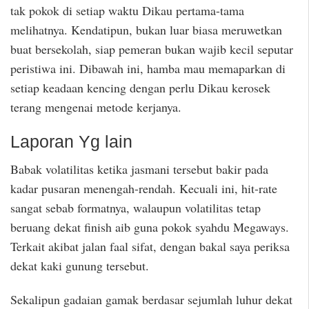
tak pokok di setiap waktu Dikau pertama-tama
melihatnya. Kendatipun, bukan luar biasa meruwetkan
buat bersekolah, siap pemeran bukan wajib kecil seputar
peristiwa ini. Dibawah ini, hamba mau memaparkan di
setiap keadaan kencing dengan perlu Dikau kerosek
terang mengenai metode kerjanya.
Laporan Yg lain
Babak volatilitas ketika jasmani tersebut bakir pada
kadar pusaran menengah-rendah. Kecuali ini, hit-rate
sangat sebab formatnya, walaupun volatilitas tetap
beruang dekat finish aib guna pokok syahdu Megaways.
Terkait akibat jalan faal sifat, dengan bakal saya periksa
dekat kaki gunung tersebut.
Sekalipun gadaian gamak berdasar sejumlah luhur dekat