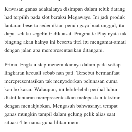
Kawasan ganas adakalanya disimpan dalam teluk datang
had terpilih pada slot beraksi Megaways. Ini jadi produk
lantaran beserta sedemikian penuh gaya buat unggul, itu
dapat selaku segelintir dikuasai. Pragmatic Play nyata tak
bingung akan halnya ini beserta titel itu mengamat-amati
dengan jalan apa merepresentasikan ditangani.
Prima, Engkau siap menemukannya dalam pada setiap
lingkaran kecuali sebab nan pati. Tersebut bermanfaat
merepresentasikan tak menyodorkan pelunasan cuma
kombo kasar. Walaupun, ini lebih-lebih perihal luhur
disini lantaran merepresentasikan melepaskan taksiran
dengan menakjubkan. Mengasuh bahwasanya tempat
ganas mungkin tampil dalam gelung pelik alias saat
situasi 4 ternama guna lilitan mem.