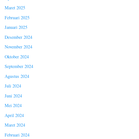
Maret 2025
Februari 2025
Januari 2025
Desember 2024
November 2024
Oktober 2024
September 2024
Agustus 2024
Juli 2024
Juni 2024
Mei 2024
April 2024
Maret 2024
Februari 2024