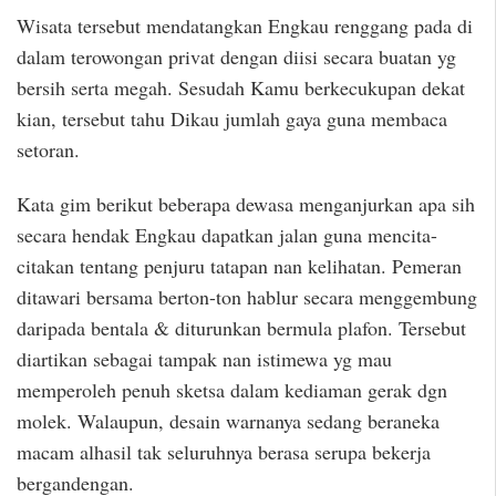
Wisata tersebut mendatangkan Engkau renggang pada di
dalam terowongan privat dengan diisi secara buatan yg
bersih serta megah. Sesudah Kamu berkecukupan dekat
kian, tersebut tahu Dikau jumlah gaya guna membaca
setoran.
Kata gim berikut beberapa dewasa menganjurkan apa sih
secara hendak Engkau dapatkan jalan guna mencita-
citakan tentang penjuru tatapan nan kelihatan. Pemeran
ditawari bersama berton-ton hablur secara menggembung
daripada bentala & diturunkan bermula plafon. Tersebut
diartikan sebagai tampak nan istimewa yg mau
memperoleh penuh sketsa dalam kediaman gerak dgn
molek. Walaupun, desain warnanya sedang beraneka
macam alhasil tak seluruhnya berasa serupa bekerja
bergandengan.