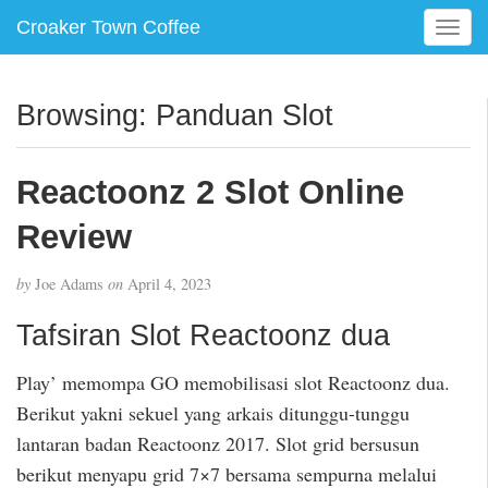
Croaker Town Coffee
T
o
g
g
Browsing: Panduan Slot
l
e
n
Reactoonz 2 Slot Online
a
v
Review
i
g
by
Joe Adams
on
April 4, 2023
a
t
Tafsiran Slot Reactoonz dua
i
o
Play’ memompa GO memobilisasi slot Reactoonz dua.
n
Berikut yakni sekuel yang arkais ditunggu-tunggu
lantaran badan Reactoonz 2017. Slot grid bersusun
berikut menyapu grid 7×7 bersama sempurna melalui