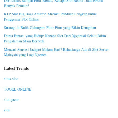
Dari Grafis Sampai Fitur Bonus, Kenapa Slot Betsoft Jadi Favorit
Banyak Pemain?
RTP Slot Big Bass Amazon Xtreme: Panduan Lengkap untuk
Penggemar Slot Online
Strategi di Balik Gulungan: Fitur-Fitur yang Bikin Ketagihan
Dunia Fantasi yang Hidup: Kenapa Slot Dari Yggdrasil Selalu Bikin
Pengalaman Main Berbeda
Mencari Sensasi Jackpot Malam Hari? Rahasianya Ada di Slot Server
Malaysia yang Lagi Ngetren
Latest Trends
situs slot
TOGEL ONLINE
slot gacor
slot