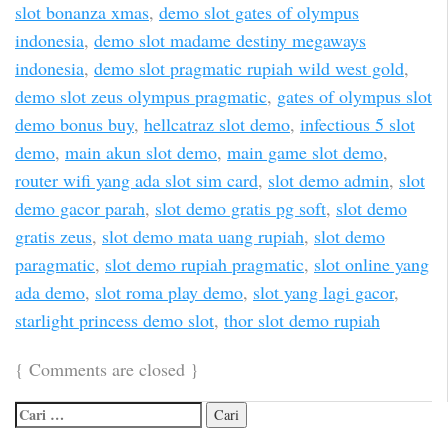
slot bonanza xmas
,
demo slot gates of olympus
indonesia
,
demo slot madame destiny megaways
indonesia
,
demo slot pragmatic rupiah wild west gold
,
demo slot zeus olympus pragmatic
,
gates of olympus slot
demo bonus buy
,
hellcatraz slot demo
,
infectious 5 slot
demo
,
main akun slot demo
,
main game slot demo
,
router wifi yang ada slot sim card
,
slot demo admin
,
slot
demo gacor parah
,
slot demo gratis pg soft
,
slot demo
gratis zeus
,
slot demo mata uang rupiah
,
slot demo
paragmatic
,
slot demo rupiah pragmatic
,
slot online yang
ada demo
,
slot roma play demo
,
slot yang lagi gacor
,
starlight princess demo slot
,
thor slot demo rupiah
{
Comments are closed
}