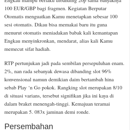
Engkau mampu berlaku dibanding 20p sama banyaknya
100 EUR/GBP bagi fragmen. Kegiatan Berputar
Otomatis menguatkan Kamu menetapkan sebesar 100
sesi otomatis. Dikau bisa memakai baru itu guna
menurut otomatis meniadakan babak kali kemantapan
Engkau menyinkronkan, mendarat, alias kali Kamu
memecut sifat hadiah.
RTP pertunjukan jadi pada sembilan persepuluhan enam.
2%, nan rada sebanyak dewasa dibanding slot 96%
konvensional namun demikian daim bertambah hina
sebab Play ‘n Go pokok. Rangking slot merupakan 8/10
di situasi varians, tersebut signifikan jika ini kaya di
dalam braket menengah-tinggi. Kemajuan teramai
merupakan 5. 083x jaminan demi ronde.
Persembahan