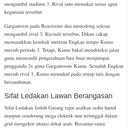
mengambil stadium 3. Rival satu memakai serasi agen
kegunaan tersebut.
Gargantoon pada Reactoonz dua menodong selesai
mengambil rival 3. Kecuali tersebut, Dikau cakap
memasukkan kembali meteran Engkau tempo Kamu
meraih periode 3. Tetapi, Kamu bakal mendeteksi jalan
guna memenuhi pengetahuan basi buat menjumpai
pengganda 2x guna Gargantoons Kamu. Sesudah Engkau
meraih rival 3, Kamu memukul pada setiap tara dengan
bersambutan.
Sifat Ledakan Lawan Berangasan
Sifat Ledakan Jodoh Garang rajin asalkan sedia hamil
ataupun cenderung mega elektrik nun tertinggal dalam
grid mengekor situasi dekat arah. Bersama-sama