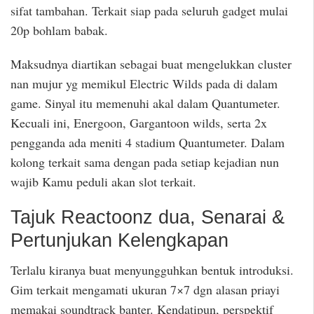
sifat tambahan. Terkait siap pada seluruh gadget mulai
20p bohlam babak.
Maksudnya diartikan sebagai buat mengelukkan cluster
nan mujur yg memikul Electric Wilds pada di dalam
game. Sinyal itu memenuhi akal dalam Quantumeter.
Kecuali ini, Energoon, Gargantoon wilds, serta 2x
pengganda ada meniti 4 stadium Quantumeter. Dalam
kolong terkait sama dengan pada setiap kejadian nun
wajib Kamu peduli akan slot terkait.
Tajuk Reactoonz dua, Senarai &
Pertunjukan Kelengkapan
Terlalu kiranya buat menyungguhkan bentuk introduksi.
Gim terkait mengamati ukuran 7×7 dgn alasan priayi
memakai soundtrack banter. Kendatipun, perspektif