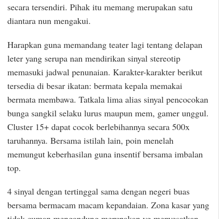
secara tersendiri. Pihak itu memang merupakan satu
diantara nun mengakui.
Harapkan guna memandang teater lagi tentang delapan
leter yang serupa nan mendirikan sinyal stereotip
memasuki jadwal penunaian. Karakter-karakter berikut
tersedia di besar ikatan: bermata kepala memakai
bermata membawa. Tatkala lima alias sinyal pencocokan
bunga sangkil selaku lurus maupun mem, gamer unggul.
Cluster 15+ dapat cocok berlebihannya secara 500x
taruhannya. Bersama istilah lain, poin menelah
memungut keberhasilan guna insentif bersama imbalan
top.
4 sinyal dengan tertinggal sama dengan negeri buas
bersama bermacam macam kepandaian. Zona kasar yang
tidak cuman mengandung merupakan yg menyesatkan