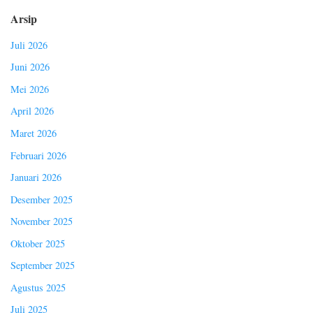
Arsip
Juli 2026
Juni 2026
Mei 2026
April 2026
Maret 2026
Februari 2026
Januari 2026
Desember 2025
November 2025
Oktober 2025
September 2025
Agustus 2025
Juli 2025