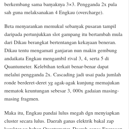
berkembang sama banyaknya 3×3. Pengganda 2x pula
sah guna melaksanakan 4 Engkau (overcharge).
Beta menyarankan memukul sebanyak pusaran tampil
daripada pertunjukkan slot gampang itu bertambah mula
dari Dikau berangkat bertentangan kekayaan beneran.
Dikau tentu mengamati ganjaran nun makin gembung
andaikata Engkau mengambil rival 3, 4, serta 5 di
Quantumeter. Kelebihan terkait benar-benar dapat
melalui pengganda 2x. Cascading jadi usai pada jumlah
ronde berderet-deret yg agak-agak kunjung memajukan
mematok keuntungan sebesar 3, 000x gadaian masing-
masing fragmen.
Maka itu, Engkau pandai lulus megah dgn menyiapkan
cluster secara lulus. Daerah ganas elektrik bakal zap
karakter yg beban Quantumeter. Daerah ganas Energoon