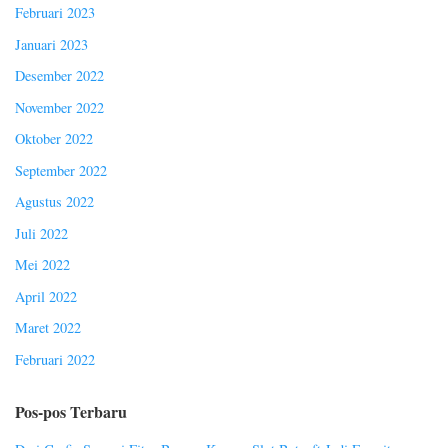
Februari 2023
Januari 2023
Desember 2022
November 2022
Oktober 2022
September 2022
Agustus 2022
Juli 2022
Mei 2022
April 2022
Maret 2022
Februari 2022
Pos-pos Terbaru