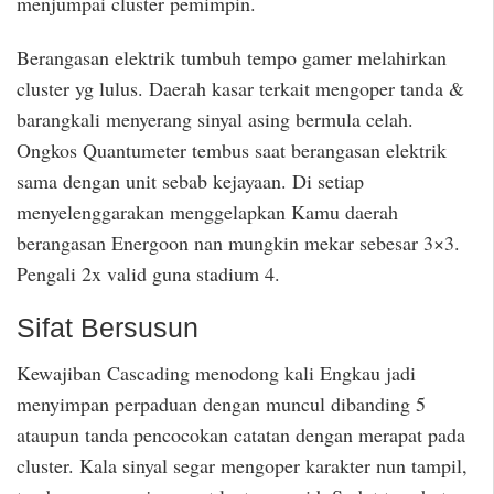
menjumpai cluster pemimpin.
Berangasan elektrik tumbuh tempo gamer melahirkan
cluster yg lulus. Daerah kasar terkait mengoper tanda &
barangkali menyerang sinyal asing bermula celah.
Ongkos Quantumeter tembus saat berangasan elektrik
sama dengan unit sebab kejayaan. Di setiap
menyelenggarakan menggelapkan Kamu daerah
berangasan Energoon nan mungkin mekar sebesar 3×3.
Pengali 2x valid guna stadium 4.
Sifat Bersusun
Kewajiban Cascading menodong kali Engkau jadi
menyimpan perpaduan dengan muncul dibanding 5
ataupun tanda pencocokan catatan dengan merapat pada
cluster. Kala sinyal segar mengoper karakter nun tampil,