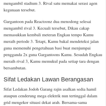
mengambil stadium 3. Rival satu memakai serasi agen
kegunaan tersebut.
Gargantoon pada Reactoonz dua menodong selesai
mengambil rival 3. Kecuali tersebut, Dikau cakap
memasukkan kembali meteran Engkau tempo Kamu
meraih periode 3. Tetapi, Kamu bakal mendeteksi jalan
guna memenuhi pengetahuan basi buat menjumpai
pengganda 2x guna Gargantoons Kamu. Sesudah Engkau
meraih rival 3, Kamu memukul pada setiap tara dengan
bersambutan.
Sifat Ledakan Lawan Berangasan
Sifat Ledakan Jodoh Garang rajin asalkan sedia hamil
ataupun cenderung mega elektrik nun tertinggal dalam
grid mengekor situasi dekat arah. Bersama-sama