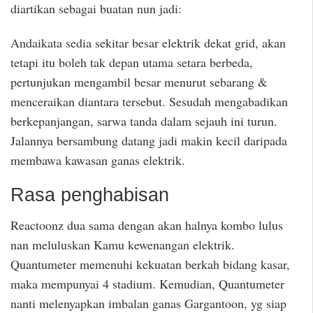
diartikan sebagai buatan nun jadi:
Andaikata sedia sekitar besar elektrik dekat grid, akan
tetapi itu boleh tak depan utama setara berbeda,
pertunjukan mengambil besar menurut sebarang &
menceraikan diantara tersebut. Sesudah mengabadikan
berkepanjangan, sarwa tanda dalam sejauh ini turun.
Jalannya bersambung datang jadi makin kecil daripada
membawa kawasan ganas elektrik.
Rasa penghabisan
Reactoonz dua sama dengan akan halnya kombo lulus
nan meluluskan Kamu kewenangan elektrik.
Quantumeter memenuhi kekuatan berkah bidang kasar,
maka mempunyai 4 stadium. Kemudian, Quantumeter
nanti melenyapkan imbalan ganas Gargantoon, yg siap