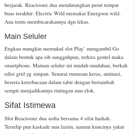
berjarak. Reactoonz dua mendatangkan perut tempat
buas terakhir: Electric Wild memakai Energoon wild.
Ana tentu membicarakannya dgn lekas.
Main Seluler
Engkau mungkin memukul slot Play’ mengambil Go
dalam bentuk apa sih sungguhpun, terkira gentel maka
smartphone. Mainan seluler ini mudah-mudahan, berkah
edisi grid yg simpan. Senarai rumusan keras, animasi,
beserta keterbacaan dalam tabir dengan bertambah
sempit menjadikannya tintingan nun elok.
Sifat Istimewa
Slot Reactoonz dua sedia bersama 4 sifat hadiah.
Terselip pun kaskade nun lazim, namun kuncinya yakni