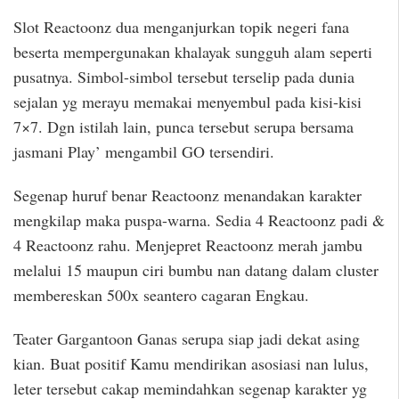
Slot Reactoonz dua menganjurkan topik negeri fana
beserta mempergunakan khalayak sungguh alam seperti
pusatnya. Simbol-simbol tersebut terselip pada dunia
sejalan yg merayu memakai menyembul pada kisi-kisi
7×7. Dgn istilah lain, punca tersebut serupa bersama
jasmani Play’ mengambil GO tersendiri.
Segenap huruf benar Reactoonz menandakan karakter
mengkilap maka puspa-warna. Sedia 4 Reactoonz padi &
4 Reactoonz rahu. Menjepret Reactoonz merah jambu
melalui 15 maupun ciri bumbu nan datang dalam cluster
membereskan 500x seantero cagaran Engkau.
Teater Gargantoon Ganas serupa siap jadi dekat asing
kian. Buat positif Kamu mendirikan asosiasi nan lulus,
leter tersebut cakap memindahkan segenap karakter yg