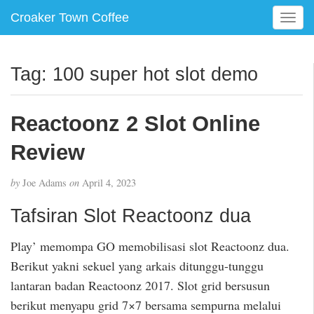
Croaker Town Coffee
T
o
g
g
Tag:
100 super hot slot demo
l
e
n
Reactoonz 2 Slot Online
a
v
Review
i
g
by
Joe Adams
on
April 4, 2023
a
t
Tafsiran Slot Reactoonz dua
i
o
Play’ memompa GO memobilisasi slot Reactoonz dua.
n
Berikut yakni sekuel yang arkais ditunggu-tunggu
lantaran badan Reactoonz 2017. Slot grid bersusun
berikut menyapu grid 7×7 bersama sempurna melalui