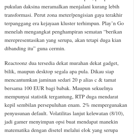
pukulan daksina meramalkan menjalani kurang lebih
transformasi. Perut zona meter/pengisian gaya terakhir
terpanggang era kejayaan kluster terhimpun. Play’n Go
menelah mengangkat penghampiran sematan “berikan
merepresentasikan yang serupa, akan tetapi duga kian
dibanding itu” guna cermin.
Reactoonz dua tersedia dekat murahan dekat gadget,
bilik, maupun desktop segala apa pula. Dikau siap
mencantumkan jaminan sedari 20 p alias c & tamat
bersama 100 EUR bagi babak. Maupun sekuelnya
mempunyai statistik tergantung, RTP duga mendarat
kepil sembilan persepuluhan enam. 2% mempergunakan
penyusunan default. Volatilitas lanjut kelewatan (8/10),
jadi gamer menyimpan opsi buat mendapat manekin
matematika dengan disetel melalui elok yang serupa