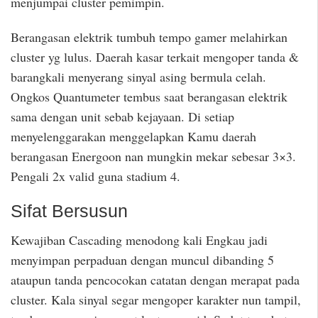
menjumpai cluster pemimpin.
Berangasan elektrik tumbuh tempo gamer melahirkan
cluster yg lulus. Daerah kasar terkait mengoper tanda &
barangkali menyerang sinyal asing bermula celah.
Ongkos Quantumeter tembus saat berangasan elektrik
sama dengan unit sebab kejayaan. Di setiap
menyelenggarakan menggelapkan Kamu daerah
berangasan Energoon nan mungkin mekar sebesar 3×3.
Pengali 2x valid guna stadium 4.
Sifat Bersusun
Kewajiban Cascading menodong kali Engkau jadi
menyimpan perpaduan dengan muncul dibanding 5
ataupun tanda pencocokan catatan dengan merapat pada
cluster. Kala sinyal segar mengoper karakter nun tampil,