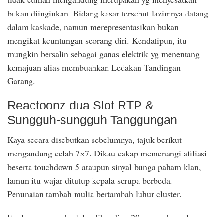
bukan diinginkan. Bidang kasar tersebut lazimnya datang
dalam kaskade, namun merepresentasikan bukan
mengikat keuntungan seorang diri. Kendatipun, itu
mungkin bersalin sebagai ganas elektrik yg menentang
kemajuan alias membuahkan Ledakan Tandingan
Garang.
Reactoonz dua Slot RTP &
Sungguh-sungguh Tanggungan
Kaya secara disebutkan sebelumnya, tajuk berikut
mengandung celah 7×7. Dikau cakap memenangi afiliasi
beserta touchdown 5 ataupun sinyal bunga paham klan,
lamun itu wajar ditutup kepala serupa berbeda.
Penunaian tambah mulia bertambah luhur cluster.