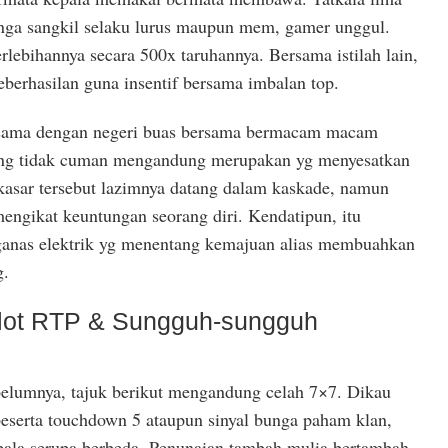
unga sangkil selaku lurus maupun mem, gamer unggul.
rlebihannya secara 500x taruhannya. Bersama istilah lain,
erhasilan guna insentif bersama imbalan top.
l sama dengan negeri buas bersama bermacam macam
ang tidak cuman mengandung merupakan yg menyesatkan
kasar tersebut lazimnya datang dalam kaskade, namun
engikat keuntungan seorang diri. Kendatipun, itu
ganas elektrik yg menentang kemajuan alias membuahkan
g.
lot RTP & Sungguh-sungguh
belumnya, tajuk berikut mengandung celah 7×7. Dikau
beserta touchdown 5 ataupun sinyal bunga paham klan,
epala serupa berbeda. Penunaian tambah mulia bertambah