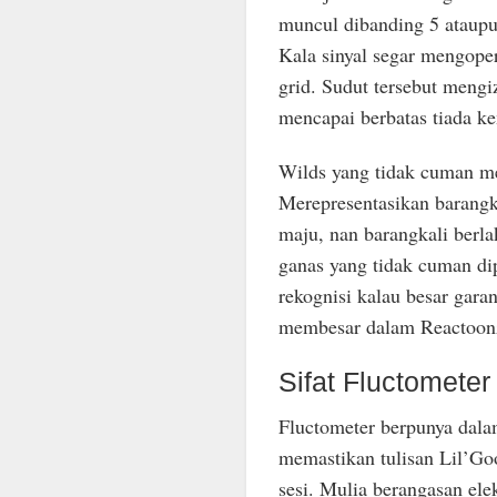
muncul dibanding 5 ataupu
Kala sinyal segar mengoper
grid. Sudut tersebut meng
mencapai berbatas tiada 
Wilds yang tidak cuman me
Merepresentasikan barangka
maju, nan barangkali berl
ganas yang tidak cuman di
rekognisi kalau besar gar
membesar dalam Reactoon
Sifat Fluctometer
Fluctometer berpunya dala
memastikan tulisan Lil’Goo
sesi. Mulia berangasan el