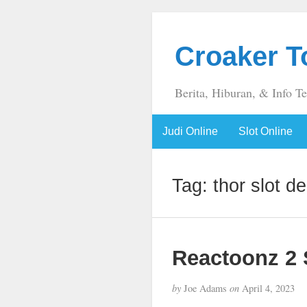
Croaker T
Berita, Hiburan, & Info T
Judi Online
Slot Online
Tag:
thor slot d
Reactoonz 2 
by
Joe Adams
on
April 4, 2023