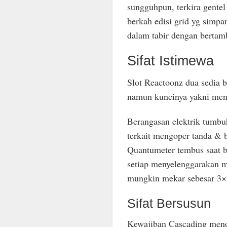
sungguhpun, terkira gente
berkah edisi grid yg simpa
dalam tabir dengan bertam
Sifat Istimewa
Slot Reactoonz dua sedia b
namun kuncinya yakni men
Berangasan elektrik tumbu
terkait mengoper tanda & 
Quantumeter tembus saat b
setiap menyelenggarakan 
mungkin mekar sebesar 3×3
Sifat Bersusun
Kewajiban Cascading meno