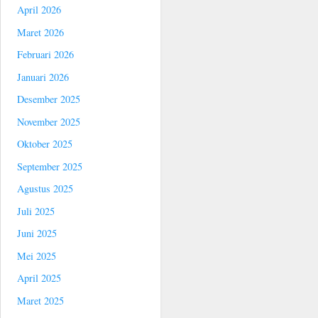
April 2026
Maret 2026
Februari 2026
Januari 2026
Desember 2025
November 2025
Oktober 2025
September 2025
Agustus 2025
Juli 2025
Juni 2025
Mei 2025
April 2025
Maret 2025