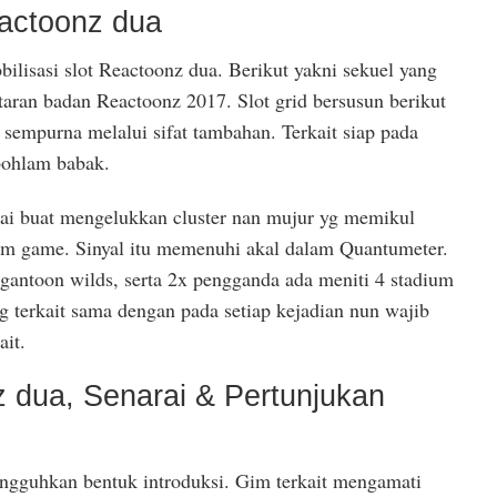
eactoonz dua
sasi slot Reactoonz dua. Berikut yakni sekuel yang
taran badan Reactoonz 2017. Slot grid bersusun berikut
sempurna melalui sifat tambahan. Terkait siap pada
bohlam babak.
ai buat mengelukkan cluster nan mujur yg memikul
lam game. Sinyal itu memenuhi akal dalam Quantumeter.
gantoon wilds, serta 2x pengganda ada meniti 4 stadium
 terkait sama dengan pada setiap kejadian nun wajib
ait.
 dua, Senarai & Pertunjukan
ungguhkan bentuk introduksi. Gim terkait mengamati