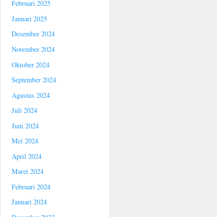
Februari 2025
Januari 2025
Desember 2024
November 2024
Oktober 2024
September 2024
Agustus 2024
Juli 2024
Juni 2024
Mei 2024
April 2024
Maret 2024
Februari 2024
Januari 2024