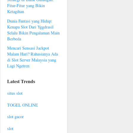
Fitur-Fitur yang Bikin
Ketagihan
Dunia Fantasi yang Hidup:
Kenapa Slot Dari Yggdrasil
Selalu Bikin Pengalaman Main
Berbeda
Mencari Sensasi Jackpot
Malam Hari? Rahasianya Ada
di Slot Server Malaysia yang
Lagi Ngetren
Latest Trends
situs slot
TOGEL ONLINE
slot gacor
slot