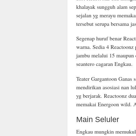
khalayak sungguh alam sepe
sejalan yg merayu memakai 
tersebut serupa bersama j
Segenap huruf benar Reac
warna. Sedia 4 Reactoonz 
jambu melalui 15 maupun 
seantero cagaran Engkau.
Teater Gargantoon Ganas se
mendirikan asosiasi nan lu
yg berjarak. Reactoonz dua
memakai Energoon wild. A
Main Seluler
Engkau mungkin memukul s