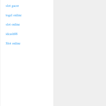
slot gacor
togel online
slot online
idcash88
Slot online