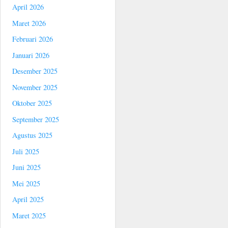
April 2026
Maret 2026
Februari 2026
Januari 2026
Desember 2025
November 2025
Oktober 2025
September 2025
Agustus 2025
Juli 2025
Juni 2025
Mei 2025
April 2025
Maret 2025