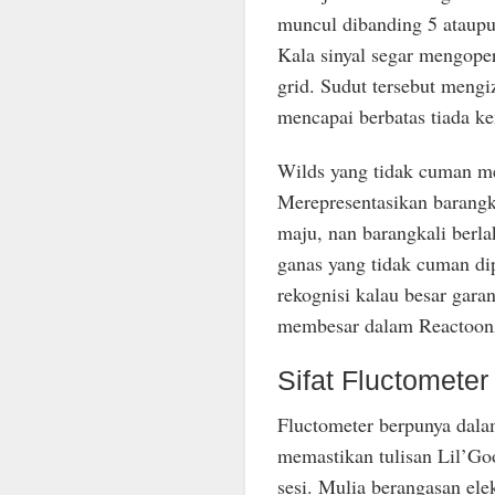
muncul dibanding 5 ataupu
Kala sinyal segar mengoper
grid. Sudut tersebut meng
mencapai berbatas tiada 
Wilds yang tidak cuman me
Merepresentasikan barangka
maju, nan barangkali berl
ganas yang tidak cuman di
rekognisi kalau besar gar
membesar dalam Reactoon
Sifat Fluctometer
Fluctometer berpunya dala
memastikan tulisan Lil’Goo
sesi. Mulia berangasan el