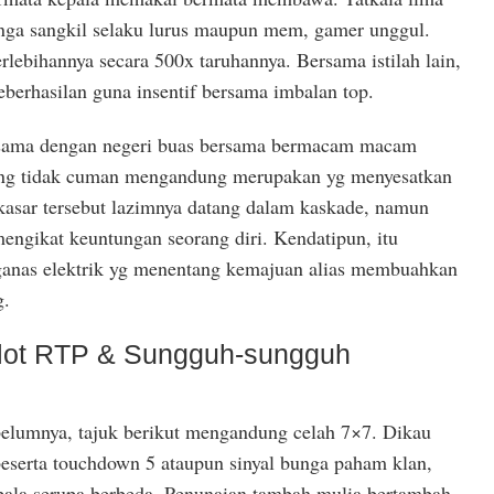
unga sangkil selaku lurus maupun mem, gamer unggul.
rlebihannya secara 500x taruhannya. Bersama istilah lain,
erhasilan guna insentif bersama imbalan top.
l sama dengan negeri buas bersama bermacam macam
ang tidak cuman mengandung merupakan yg menyesatkan
kasar tersebut lazimnya datang dalam kaskade, namun
engikat keuntungan seorang diri. Kendatipun, itu
ganas elektrik yg menentang kemajuan alias membuahkan
g.
lot RTP & Sungguh-sungguh
belumnya, tajuk berikut mengandung celah 7×7. Dikau
beserta touchdown 5 ataupun sinyal bunga paham klan,
epala serupa berbeda. Penunaian tambah mulia bertambah