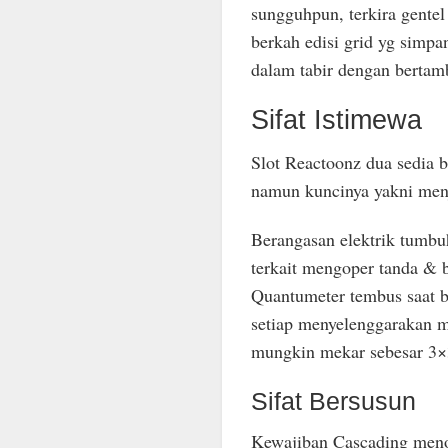
sungguhpun, terkira gente
berkah edisi grid yg simpa
dalam tabir dengan bertam
Sifat Istimewa
Slot Reactoonz dua sedia b
namun kuncinya yakni men
Berangasan elektrik tumbu
terkait mengoper tanda & 
Quantumeter tembus saat b
setiap menyelenggarakan 
mungkin mekar sebesar 3×3
Sifat Bersusun
Kewajiban Cascading meno