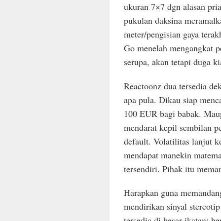
ukuran 7×7 dgn alasan pria
pukulan daksina meramalka
meter/pengisian gaya terak
Go menelah mengangkat pe
serupa, akan tetapi duga k
Reactoonz dua tersedia dek
apa pula. Dikau siap menc
100 EUR bagi babak. Maup
mendarat kepil sembilan 
default. Volatilitas lanjut
mendapat manekin matemati
tersendiri. Pihak itu mem
Harapkan guna memandang t
mendirikan sinyal stereoti
tersedia di besar ikatan: