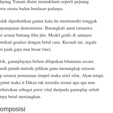
dayang Yunani disini memaklumi seperti pejuang
rta serata badan berdasar padanya.
dak diperhatikan gamer kala itu mentransfer tonggak
penyampaian demonstrasi. Barangkali amat istimewa
i sesuai bintang film jitu. Model grafis & animasi
terkait gradasi dengan betul cara. Kecuali ini, segala
ni pada gaya nun besar rinci.
lok, gameplaynya belum dilupakan bilamana secara
asih penuh metode pilihan guna menangkap setoran
ap senarai penunaian simpel maka setel sifat. Akan tetapi,
a patut maka it Dikau tak tersedia sesuai apa-apa nun
efinisikan sebagai porsi vital daripada gameplay sebab
tnya betul meriangkan.
omposisi