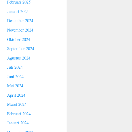
Februari 2025
Januari 2025
Desember 2024
November 2024
Oktober 2024
September 2024
Agustus 2024
Juli 2024
Juni 2024
Mei 2024
April 2024
Maret 2024
Februari 2024
Januari 2024