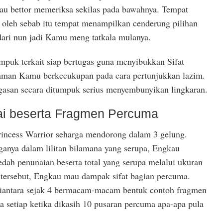
au bettor memeriksa sekilas pada bawahnya. Tempat
, oleh sebab itu tempat menampilkan cenderung pilihan
dari nun jadi Kamu meng tatkala mulanya.
puk terkait siap bertugas guna menyibukkan Sifat
zaman Kamu berkecukupan pada cara pertunjukkan lazim.
ngasan secara ditumpuk serius menyembunyikan lingkaran.
ai beserta Fragmen Percuma
Princess Warrior seharga mendorong dalam 3 gelung.
nya dalam lilitan bilamana yang serupa, Engkau
aedah penunaian beserta total yang serupa melalui ukuran
tersebut, Engkau mau dampak sifat bagian percuma.
diantara sejak 4 bermacam-macam bentuk contoh fragmen
setiap ketika dikasih 10 pusaran percuma apa-apa pula