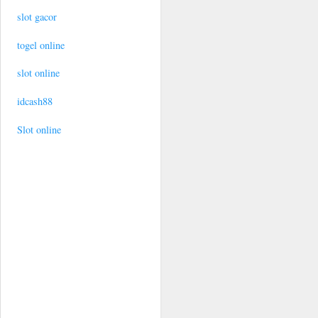
slot gacor
togel online
slot online
idcash88
Slot online