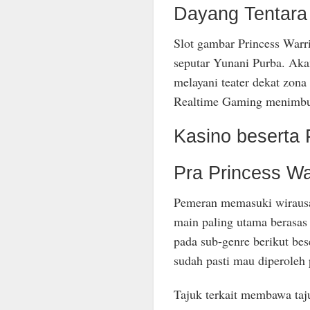
Dayang Tentara
Slot gambar Princess Warr
seputar Yunani Purba. Akan
melayani teater dekat zona
Realtime Gaming menimbulk
Kasino beserta 
Pra Princess Wa
Pemeran memasuki wiraus
main paling utama berasas
pada sub-genre berikut bes
sudah pasti mau diperoleh 
Tajuk terkait membawa taju