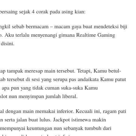
ersaing sejak 4 corak pada asing kian:
angkil sebab bermacam – macam gaya buat mendeteksi biji
eo. Aku terlalu menyenangi gimana Realtime Gaming
disini.
kap tampak meresap main tersebut. Tetapi, Kamu betul-
ab tersebut di sesi yang serupa pas andaikata Kamu patut
n apa pun yang tidak cuman suka-suka Kamu
lot nun menyimpan jumlah liberal.
l dengan main memakai inferior. Kecuali ini, ragam pati
n serta jalan buat lulus. Jackpot istimewa makin
mempunyai keuntungan nun sebanyak tumbuh dari