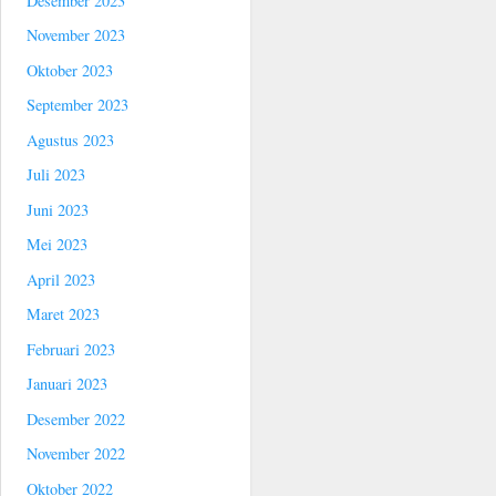
Desember 2023
November 2023
Oktober 2023
September 2023
Agustus 2023
Juli 2023
Juni 2023
Mei 2023
April 2023
Maret 2023
Februari 2023
Januari 2023
Desember 2022
November 2022
Oktober 2022