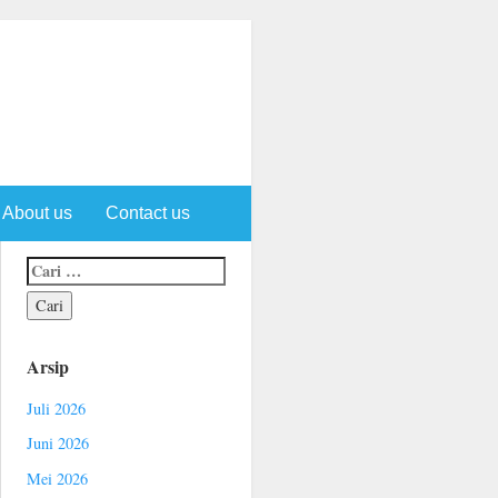
About us
Contact us
Arsip
Juli 2026
Juni 2026
Mei 2026