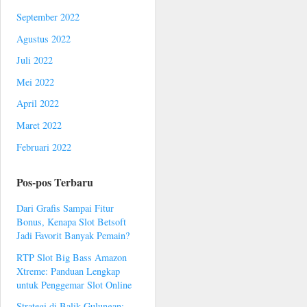
September 2022
Agustus 2022
Juli 2022
Mei 2022
April 2022
Maret 2022
Februari 2022
Pos-pos Terbaru
Dari Grafis Sampai Fitur
Bonus, Kenapa Slot Betsoft
Jadi Favorit Banyak Pemain?
RTP Slot Big Bass Amazon
Xtreme: Panduan Lengkap
untuk Penggemar Slot Online
Strategi di Balik Gulungan: