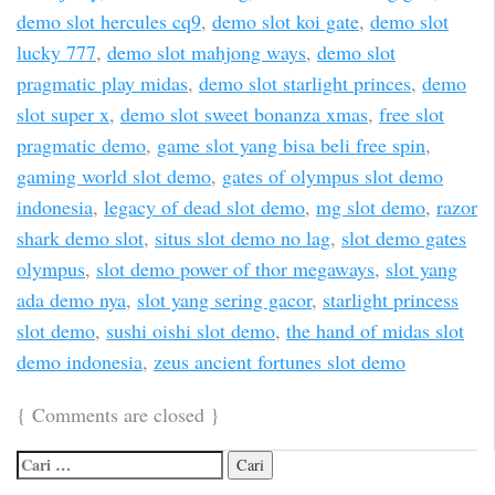
demo slot hercules cq9
,
demo slot koi gate
,
demo slot
lucky 777
,
demo slot mahjong ways
,
demo slot
pragmatic play midas
,
demo slot starlight princes
,
demo
slot super x
,
demo slot sweet bonanza xmas
,
free slot
pragmatic demo
,
game slot yang bisa beli free spin
,
gaming world slot demo
,
gates of olympus slot demo
indonesia
,
legacy of dead slot demo
,
mg slot demo
,
razor
shark demo slot
,
situs slot demo no lag
,
slot demo gates
olympus
,
slot demo power of thor megaways
,
slot yang
ada demo nya
,
slot yang sering gacor
,
starlight princess
slot demo
,
sushi oishi slot demo
,
the hand of midas slot
demo indonesia
,
zeus ancient fortunes slot demo
{
Comments are closed
}