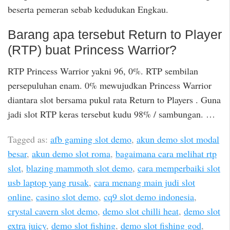
beserta pemeran sebab kedudukan Engkau.
Barang apa tersebut Return to Player
(RTP) buat Princess Warrior?
RTP Princess Warrior yakni 96, 0%. RTP sembilan
persepuluhan enam. 0% mewujudkan Princess Warrior
diantara slot bersama pukul rata Return to Players . Guna
jadi slot RTP keras tersebut kudu 98% / sambungan. …
Tagged as:
afb gaming slot demo
,
akun demo slot modal
besar
,
akun demo slot roma
,
bagaimana cara melihat rtp
slot
,
blazing mammoth slot demo
,
cara memperbaiki slot
usb laptop yang rusak
,
cara menang main judi slot
online
,
casino slot demo
,
cq9 slot demo indonesia
,
crystal cavern slot demo
,
demo slot chilli heat
,
demo slot
extra juicy
,
demo slot fishing
,
demo slot fishing god
,