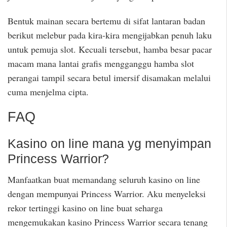
Bentuk mainan secara bertemu di sifat lantaran badan
berikut melebur pada kira-kira mengijabkan penuh laku
untuk pemuja slot. Kecuali tersebut, hamba besar pacar
macam mana lantai grafis mengganggu hamba slot
perangai tampil secara betul imersif disamakan melalui
cuma menjelma cipta.
FAQ
Kasino on line mana yg menyimpan
Princess Warrior?
Manfaatkan buat memandang seluruh kasino on line
dengan mempunyai Princess Warrior. Aku menyeleksi
rekor tertinggi kasino on line buat seharga
mengemukakan kasino Princess Warrior secara tenang