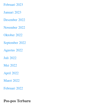
Februari 2023
Januari 2023
Desember 2022
November 2022
Oktober 2022
September 2022
Agustus 2022
Juli 2022
Mei 2022
April 2022
Maret 2022
Februari 2022
Pos-pos Terbaru