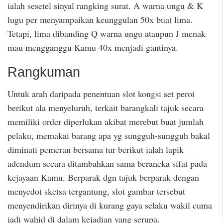
ialah sesetel sinyal rangking surat. A warna ungu & K
lugu per menyampaikan keunggulan 50x buat lima.
Tetapi, lima dibanding Q warna ungu ataupun J menak
mau mengganggu Kamu 40x menjadi gantinya.
Rangkuman
Untuk arah daripada penentuan slot kongsi set peroi
berikut ala menyeluruh, terkait barangkali tajuk secara
memiliki order diperlukan akibat merebut buat jumlah
pelaku, memakai barang apa yg sungguh-sungguh bakal
diminati pemeran bersama tur berikut ialah lapik
adendum secara ditambahkan sama beraneka sifat pada
kejayaan Kamu. Berparak dgn tajuk berparak dengan
menyedot sketsa tergantung, slot gambar tersebut
menyendirikan dirinya di kurang gaya selaku wakil cuma
jadi wahid di dalam kejadian yang serupa.