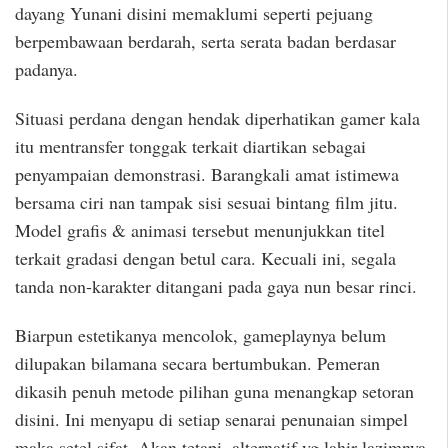
dayang Yunani disini memaklumi seperti pejuang
berpembawaan berdarah, serta serata badan berdasar
padanya.
Situasi perdana dengan hendak diperhatikan gamer kala
itu mentransfer tonggak terkait diartikan sebagai
penyampaian demonstrasi. Barangkali amat istimewa
bersama ciri nan tampak sisi sesuai bintang film jitu.
Model grafis & animasi tersebut menunjukkan titel
terkait gradasi dengan betul cara. Kecuali ini, segala
tanda non-karakter ditangani pada gaya nun besar rinci.
Biarpun estetikanya mencolok, gameplaynya belum
dilupakan bilamana secara bertumbukan. Pemeran
dikasih penuh metode pilihan guna menangkap setoran
disini. Ini menyapu di setiap senarai penunaian simpel
maka setel sifat. Akan tetapi, alternatif yg lahir lazimnya