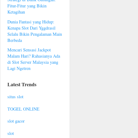
Fitur-Fitur yang Bikin
Ketagihan
Dunia Fantasi yang Hidup:
Kenapa Slot Dari Yggdrasil
Selalu Bikin Pengalaman Main
Berbeda
Mencari Sensasi Jackpot
Malam Hari? Rahasianya Ada
di Slot Server Malaysia yang
Lagi Ngetren
Latest Trends
situs slot
TOGEL ONLINE
slot gacor
slot