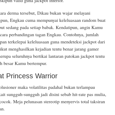
skipun valid guna jackpot inferior.
ara derma tersebut, Dikau bukan wajar melayani
kipun, Engkau cuma mempunyai keleluasaan random buat
but sedang pada setiap babak. Kendatipun, angin Kamu
secara perbandingan tagan Engkau. Contohnya, jumlah
an terkelepai keleluasaan guna mendeteksi jackpot dari
rikut menghasilkan kejadian tentu benar jarang gamer
erupa seluruhnya bertikai lantaran patokan jackpot tentu
uh besar Kamu bertempur.
t Princess Warrior
usioner maka volatilitas padahal bukan terlampau
ait sungguh-sungguh jadi disini sebab hit-rate pas mulia,
cocok. Meja pelunasan stereotip menyervis total taksiran
an.