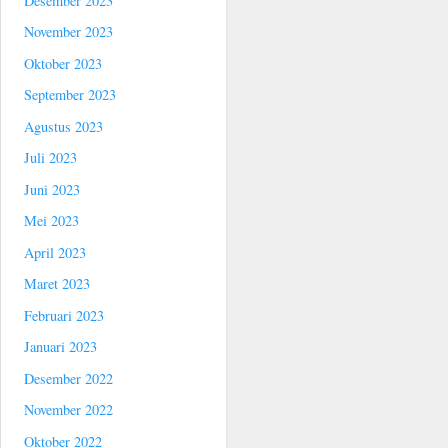
Desember 2023
November 2023
Oktober 2023
September 2023
Agustus 2023
Juli 2023
Juni 2023
Mei 2023
April 2023
Maret 2023
Februari 2023
Januari 2023
Desember 2022
November 2022
Oktober 2022