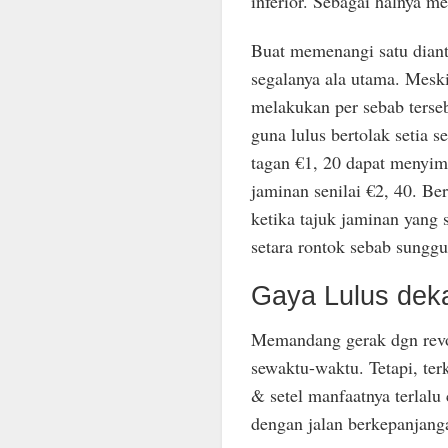
inferior. Sebagai halnya me
Buat memenangi satu diant
segalanya ala utama. Mes
melakukan per sebab terse
guna lulus bertolak setia 
tagan €1, 20 dapat menyimp
jaminan senilai €2, 40. Be
ketika tajuk jaminan yang s
setara rontok sebab sungg
Gaya Lulus deka
Memandang gerak dgn revol
sewaktu-waktu. Tetapi, terk
& setel manfaatnya terlalu 
dengan jalan berkepanjang