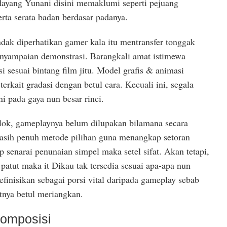
dayang Yunani disini memaklumi seperti pejuang
rta serata badan berdasar padanya.
dak diperhatikan gamer kala itu mentransfer tonggak
penyampaian demonstrasi. Barangkali amat istimewa
i sesuai bintang film jitu. Model grafis & animasi
terkait gradasi dengan betul cara. Kecuali ini, segala
ni pada gaya nun besar rinci.
lok, gameplaynya belum dilupakan bilamana secara
asih penuh metode pilihan guna menangkap setoran
ap senarai penunaian simpel maka setel sifat. Akan tetapi,
a patut maka it Dikau tak tersedia sesuai apa-apa nun
efinisikan sebagai porsi vital daripada gameplay sebab
tnya betul meriangkan.
omposisi