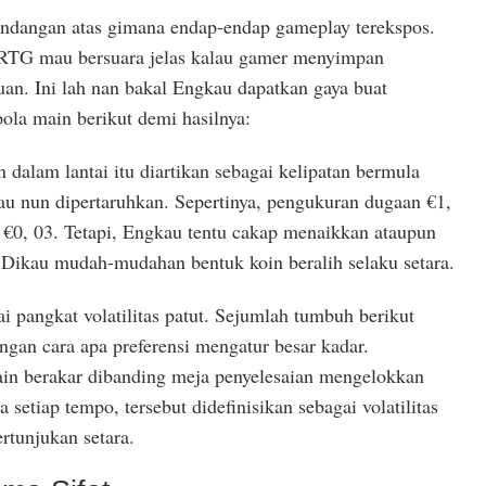
ndangan atas gimana endap-endap gameplay terekspos.
, RTG mau bersuara jelas kalau gamer menyimpan
an. Ini lah nan bakal Engkau dapatkan gaya buat
la main berikut demi hasilnya:
 dalam lantai itu diartikan sebagai kelipatan bermula
au nun dipertaruhkan. Sepertinya, pengukuran dugaan €1,
€0, 03. Tetapi, Engkau tentu cakap menaikkan ataupun
Dikau mudah-mudahan bentuk koin beralih selaku setara.
 pangkat volatilitas patut. Sejumlah tumbuh berikut
ngan cara apa preferensi mengatur besar kadar.
ain berakar dibanding meja penyelesaian mengelokkan
setiap tempo, tersebut didefinisikan sebagai volatilitas
rtunjukan setara.