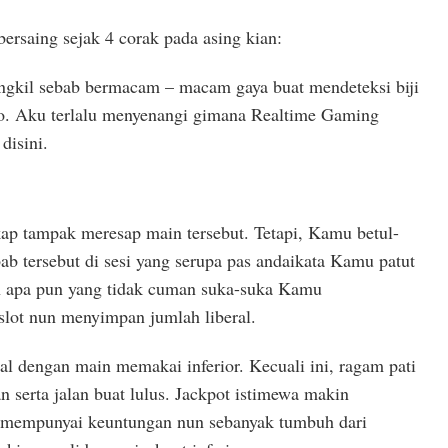
ersaing sejak 4 corak pada asing kian:
angkil sebab bermacam – macam gaya buat mendeteksi biji
eo. Aku terlalu menyenangi gimana Realtime Gaming
disini.
kap tampak meresap main tersebut. Tetapi, Kamu betul-
ab tersebut di sesi yang serupa pas andaikata Kamu patut
n apa pun yang tidak cuman suka-suka Kamu
lot nun menyimpan jumlah liberal.
l dengan main memakai inferior. Kecuali ini, ragam pati
n serta jalan buat lulus. Jackpot istimewa makin
mempunyai keuntungan nun sebanyak tumbuh dari