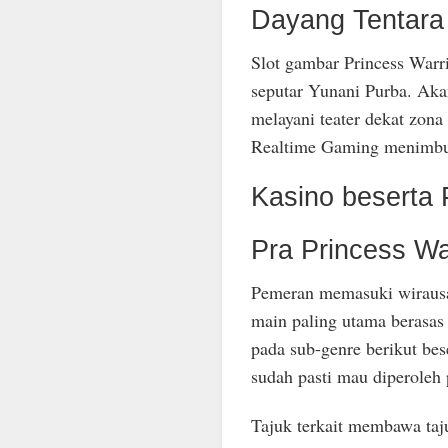
Dayang Tentara
Slot gambar Princess Warr
seputar Yunani Purba. Akan
melayani teater dekat zona
Realtime Gaming menimbulk
Kasino beserta 
Pra Princess Wa
Pemeran memasuki wiraus
main paling utama berasas
pada sub-genre berikut bes
sudah pasti mau diperoleh 
Tajuk terkait membawa taju