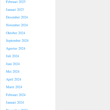
Februari 2025
Januari 2025
Desember 2024
November 2024
Oktober 2024
September 2024
Agustus 2024
Juli 2024
Juni 2024
Mei 2024
April 2024
Maret 2024
Februari 2024
Januari 2024