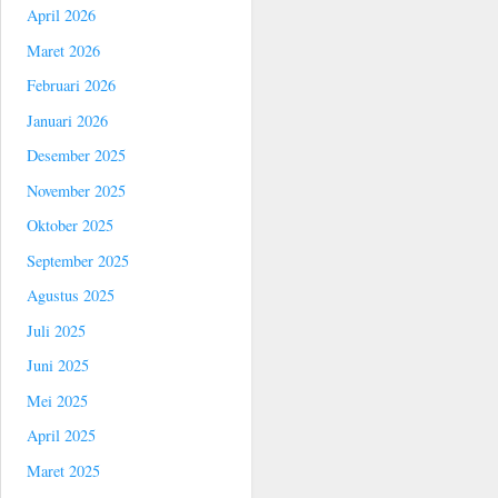
April 2026
Maret 2026
Februari 2026
Januari 2026
Desember 2025
November 2025
Oktober 2025
September 2025
Agustus 2025
Juli 2025
Juni 2025
Mei 2025
April 2025
Maret 2025